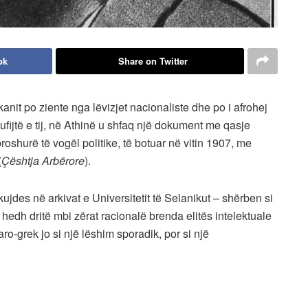
ok
Share on Twitter
lkanit po ziente nga lëvizjet nacionaliste dhe po i afrohej
ufijtë e tij, në Athinë u shfaq një dokument me qasje
broshurë të vogël politike, të botuar në vitin 1907, me
(
Çështja Arbërore
).
kujdes në arkivat e Universitetit të Selanikut – shërben si
 hedh dritë mbi zërat racionalë brenda elitës intelektuale
ro-grek jo si një lëshim sporadik, por si një