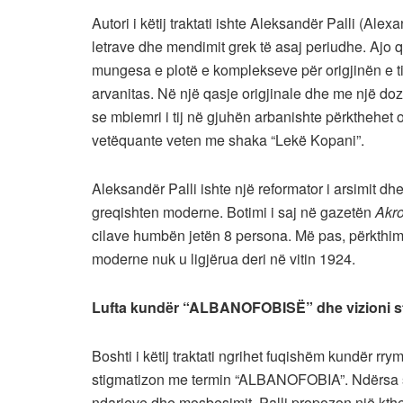
Autori i këtij traktati ishte Aleksandër Palli (Alexa
letrave dhe mendimit grek të asaj periudhe. Ajo q
mungesa e plotë e komplekseve për origjinën e tij
arvanitas. Në një qasje origjinale dhe me një doz
se mbiemri i tij në gjuhën arbanishte përkthehet o
vetëquante veten me shaka “Lekë Kopani”.
Aleksandër Palli ishte një reformator i arsimit dhe
greqishten moderne. Botimi i saj në gazetën
Akro
cilave humbën jetën 8 persona. Më pas, përkthimi 
moderne nuk u ligjërua deri në vitin 1924.
Lufta kundër “ALBANOFOBISË” dhe vizioni st
Boshti i këtij traktati ngrihet fuqishëm kundër rry
stigmatizon me termin “ALBANOFOBIA”. Ndërsa s
ndarjeve dhe mosbesimit, Palli propozon një kthes