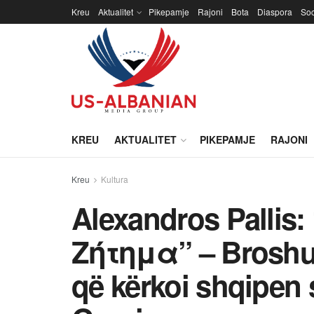
Kreu
Aktualitet
Pikepamje
Rajoni
Bota
Diaspora
Soc
KREU
AKTUALITET
PIKEPAMJE
RAJONI
Kreu
Kultura
Alexandros Pallis
Ζήτημα” – Broshura
që kërkoi shqipen 