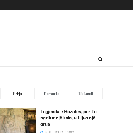
Prirje
Komente
Të fundit
Legjenda e Rozafës, për t’u
ngritur një kala, u flijua një
grua
25 QERSHOR, 2021