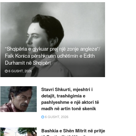
“Shqipëria e gjykuar prej një zonje angleze”/
Faik Konica përshkruan udhëtimin e Edith
Durhamit në Shqipëri
6 GUSHT, 2026
Stavri Shkurti, mjeshtri i
detajit, trashëgimia e
pashlyeshme e një aktori të
madh në artin tonë skenik
6 GUSHT, 2026
Bashkia e Shën Mitrit në pritje