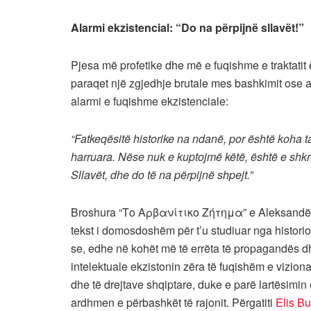
Alarmi ekzistencial: “Do na përpijnë sllavët!”
Pjesa më profetike dhe më e fuqishme e traktatit ë
paraqet një zgjedhje brutale mes bashkimit ose as
alarmi e fuqishme ekzistenciale:
“Fatkeqësitë historike na ndanë, por është koha 
harruara. Nëse nuk e kuptojmë këtë, është e shkr
Sllavët, dhe do të na përpijnë shpejt.”
Broshura “Το Αρβανίτικο Ζήτημα” e Aleksandër Pal
tekst i domosdoshëm për t’u studiuar nga histor
se, edhe në kohët më të errëta të propagandës dh
intelektuale ekzistonin zëra të fuqishëm e vizionar
dhe të drejtave shqiptare, duke e parë lartësimin 
ardhmen e përbashkët të rajonit. Përgatiti
Elis B