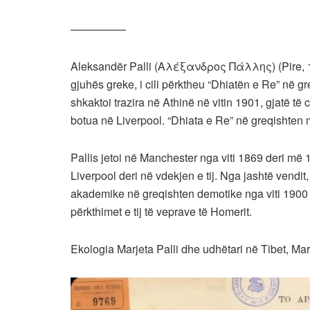
—————
Aleksandër Palli (Αλέξανδρος Πάλλης) (Pire, 1851
gjuhës greke, i cili përktheu “Dhiatën e Re” në 
shkaktoi trazira në Athinë në vitin 1901, gjatë të
botua në Liverpool. “Dhiata e Re” në greqishten m
Pallis jetoi në Manchester nga viti 1869 deri më
Liverpool deri në vdekjen e tij. Nga jashtë vendit
akademike në greqishten demotike nga viti 1900 
përkthimet e tij të veprave të Homerit.
Ekologia Marjeta Palli dhe udhëtari në Tibet, Mark P