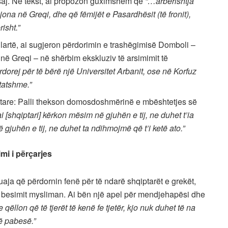
e saj. Në tekst, ai propozon guximshëm që
“…arbërishtja
jona në Greqi, dhe që fëmijët e Pasardhësit (të fronit),
risht.”
ë lartë, ai sugjeron përdorimin e trashëgimisë Domboli –
në Greqi – në shërbim ekskluziv të arsimimit të
dorej për të bërë një Universitet Arbanit, ose në Korfuz
tatshme.”
etare: Palli thekson domosdoshmërinë e mbështetjes së
i [shqiptari] kërkon mësim në gjuhën e tij, ne duhet t’ia
gjuhën e tij, ne duhet ta ndihmojmë që t’i ketë ato.”
mi i përçarjes
uaja që përdornin fenë për të ndarë shqiptarët e grekët,
 të besimit mysliman. Ai bën një apel për mendjehapësi dhe
qëllon që të tjerët të kenë fe tjetër, kjo nuk duhet të na
të pabesë.”