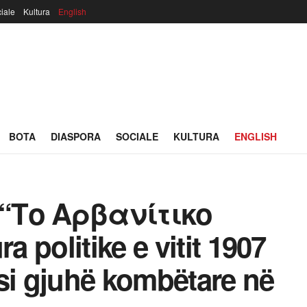
iale
Kultura
English
BOTA
DIASPORA
SOCIALE
KULTURA
ENGLISH
: “Το Αρβανίτικο
 politike e vitit 1907
si gjuhë kombëtare në