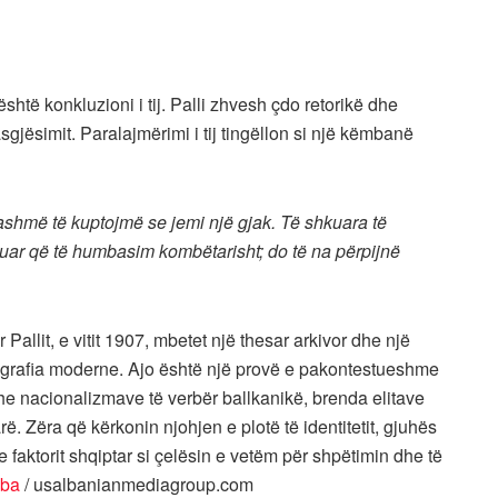
shtë konkluzioni i tij. Palli zhvesh çdo retorikë dhe
gjësimit. Paralajmërimi i tij tingëllon si një këmbanë
tashmë të kuptojmë se jemi një gjak. Të shkuara të
uar që të humbasim kombëtarisht; do të na përpijnë
lit, e vitit 1907, mbetet një thesar arkivor dhe një
iografia moderne. Ajo është një provë e pakontestueshme
e nacionalizmave të verbër ballkanikë, brenda elitave
ë. Zëra që kërkonin njohjen e plotë të identitetit, gjuhës
e faktorit shqiptar si çelësin e vetëm për shpëtimin dhe të
uba
/ usalbanianmediagroup.com