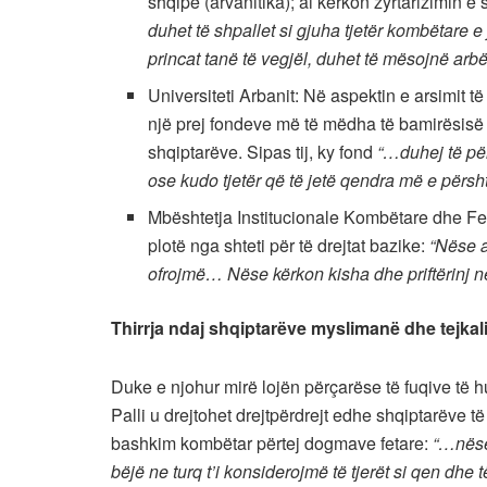
shqipe (arvanitika); ai kërkon zyrtarizimin 
duhet të shpallet si gjuha tjetër kombëtare e 
princat tanë të vegjël, duhet të mësojnë arbë
Universiteti Arbanit: Në aspektin e arsimit t
një prej fondeve më të mëdha të bamirësisë 
shqiptarëve. Sipas tij, ky fond
“…duhej të për
ose kudo tjetër që të jetë qendra më e përsh
Mbështetja Institucionale Kombëtare dhe F
plotë nga shteti për të drejtat bazike:
“Nëse a
ofrojmë… Nëse kërkon kisha dhe priftërinj në 
Thirrja ndaj shqiptarëve myslimanë dhe tejkali
Duke e njohur mirë lojën përçarëse të fuqive të h
Palli u drejtohet drejtpërdrejt edhe shqiptarëve
bashkim kombëtar përtej dogmave fetare:
“…nëse 
bëjë ne turq t’i konsiderojmë të tjerët si qen dhe 