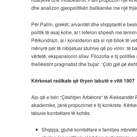
dhe analizon gjeopolitikën ballkanike me një thjerr
Për Pallin, grekët, arvanitët dhe shqiptarët e besi
politik të asaj kohe, ai i referon shpesh me termi
Përkundrazi, ai i konsideron ata si një bllok të ve
mënyrë për të mbijetuar stuhive që po vinin: të bas
vërtetë, ekspansionin sllav. Filozofia e tij polit
thellësisht pragmatist dhe bujar:
“Çdo gjë që është
Kërkesat radikale që thyen tabutë e vitit 1907
Ajo që e bën “Çështjen Arbërore” të Aleksandër 
akademike, janë propozimet e tij konkrete. Kërkesa
tabuve kombëtare të kohës:
Shqipja, gjuhë kombëtare e familjes mbretër