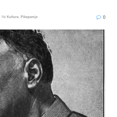
0
Në
Kultura
,
Pikepamje