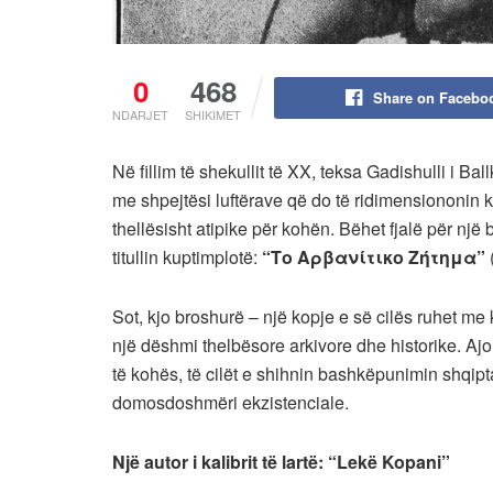
0
468
Share on Facebo
NDARJET
SHIKIMET
Në fillim të shekullit të XX, teksa Gadishulli i Bal
me shpejtësi luftërave që do të ridimensiononin k
thellësisht atipike për kohën. Bëhet fjalë për një 
titullin kuptimplotë:
“Το Αρβανίτικο Ζήτημα”
Sot, kjo broshurë – një kopje e së cilës ruhet me 
një dëshmi thelbësore arkivore dhe historike. Ajo
të kohës, të cilët e shihnin bashkëpunimin shqipta
domosdoshmëri ekzistenciale.
Një autor i kalibrit të lartë: “Lekë Kopani”