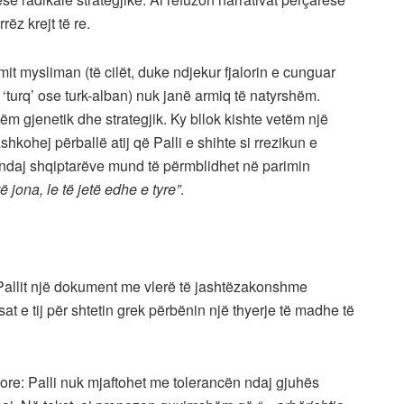
ëz krejt të re.
mit mysliman (të cilët, duke ndjekur fjalorin e cunguar
n ‘turq’ ose turk-alban) nuk janë armiq të natyrshëm.
tëm gjenetik dhe strategjik. Ky bllok kishte vetëm një
hkohej përballë atij që Palli e shihte si rrezikun e
ike ndaj shqiptarëve mund të përmblidhet në parimin
 jona, le të jetë edhe e tyre”
.
Pallit një dokument me vlerë të jashtëzakonshme
t e tij për shtetin grek përbënin një thyerje të madhe të
ore: Palli nuk mjaftohet me tolerancën ndaj gjuhës