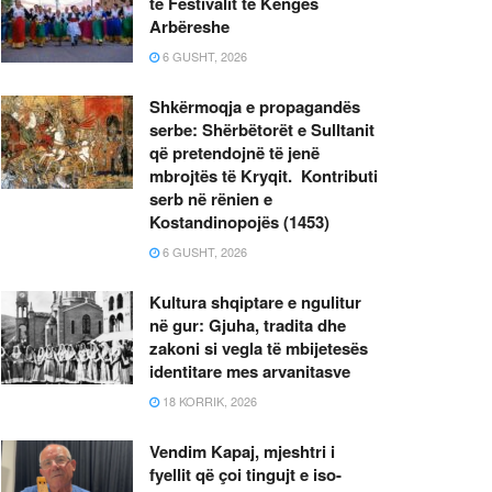
të Festivalit të Këngës
Arbëreshe
6 GUSHT, 2026
Shkërmoqja e propagandës
serbe: Shërbëtorët e Sulltanit
që pretendojnë të jenë
mbrojtës të Kryqit. Kontributi
serb në rënien e
Kostandinopojës (1453)
6 GUSHT, 2026
Kultura shqiptare e ngulitur
në gur: Gjuha, tradita dhe
zakoni si vegla të mbijetesës
identitare mes arvanitasve
18 KORRIK, 2026
Vendim Kapaj, mjeshtri i
fyellit që çoi tingujt e iso-