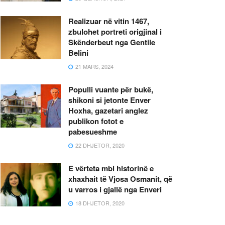
Realizuar në vitin 1467,
zbulohet portreti origjinal i
Skënderbeut nga Gentile
Belini
21 MARS, 2024
Populli vuante për bukë,
shikoni si jetonte Enver
Hoxha, gazetari anglez
publikon fotot e
pabesueshme
22 DHJETOR, 2020
E vërteta mbi historinë e
xhaxhait të Vjosa Osmanit, që
u varros i gjallë nga Enveri
18 DHJETOR, 2020