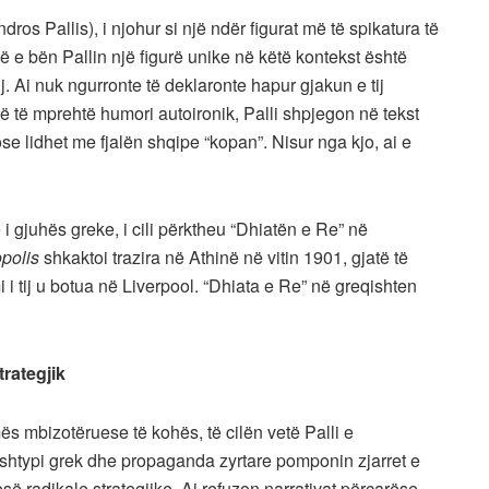
ndros Pallis), i njohur si një ndër figurat më të spikatura të
ë e bën Pallin një figurë unike në këtë kontekst është
. Ai nuk ngurronte të deklaronte hapur gjakun e tij
ë të mprehtë humori autoironik, Palli shpjegon në tekst
se lidhet me fjalën shqipe “kopan”. Nisur nga kjo, ai e
 i gjuhës greke, i cili përktheu “Dhiatën e Re” në
polis
shkaktoi trazira në Athinë në vitin 1901, gjatë të
i tij u botua në Liverpool. “Dhiata e Re” në greqishten
rategjik
mës mbizotëruese të kohës, të cilën vetë Palli e
htypi grek dhe propaganda zyrtare pomponin zjarret e
ë radikale strategjike. Ai refuzon narrativat përçarëse