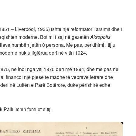
 – Liverpool, 1935) ishte një reformator i arsimit dhe i
greqishten moderne. Botimi i saj në gazetën
Akropolis
 cilave humbën jetën 8 persona. Më pas, përkthimi i tij u
oderne nuk u ligjërua deri në vitin 1924.
 1875, në Indi nga viti 1875 deri më 1894, dhe më pas në
, ai financoi një pjesë të madhe të veprave letrare dhe
deri në Luftën e Parë Botërore, duke përfshirë edhe
alli, ishin fëmijët e tij.