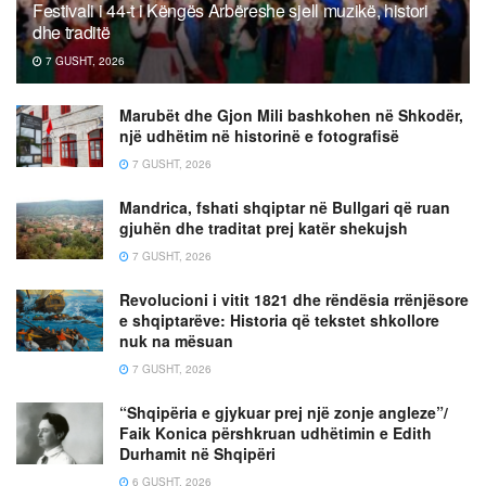
Festivali i 44-t i Këngës Arbëreshe sjell muzikë, histori
dhe traditë
7 GUSHT, 2026
Marubët dhe Gjon Mili bashkohen në Shkodër,
një udhëtim në historinë e fotografisë
7 GUSHT, 2026
Mandrica, fshati shqiptar në Bullgari që ruan
gjuhën dhe traditat prej katër shekujsh
7 GUSHT, 2026
Revolucioni i vitit 1821 dhe rëndësia rrënjësore
e shqiptarëve: Historia që tekstet shkollore
nuk na mësuan
7 GUSHT, 2026
“Shqipëria e gjykuar prej një zonje angleze”/
Faik Konica përshkruan udhëtimin e Edith
Durhamit në Shqipëri
6 GUSHT, 2026