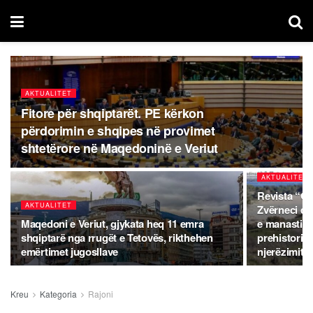
AKTUALITET
Fitore për shqiptarët. PE kërkon
përdorimin e shqipes në provimet
shtetërore në Maqedoninë e Veriut
AKTUALITET
Revista “Qu
AKTUALITET
Zvërneci dh
Maqedoni e Veriut, gjykata heq 11 emra
e manastir o
shqiptarë nga rrugët e Tetovës, rikthehen
prehistorisë
emërtimet jugosllave
njerëzimit
Kreu
Kategoria
Rajoni