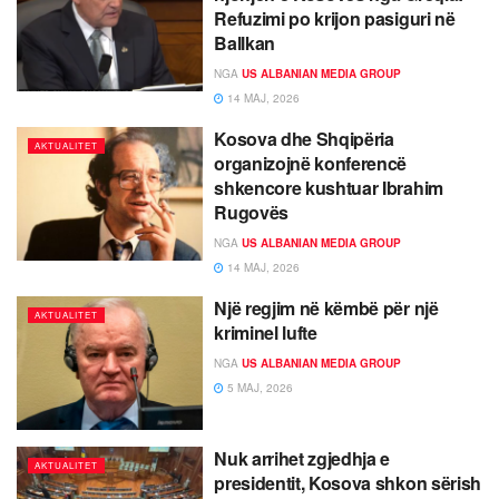
Refuzimi po krijon pasiguri në
Ballkan
NGA
US ALBANIAN MEDIA GROUP
14 MAJ, 2026
Kosova dhe Shqipëria
AKTUALITET
organizojnë konferencë
shkencore kushtuar Ibrahim
Rugovës
NGA
US ALBANIAN MEDIA GROUP
14 MAJ, 2026
Një regjim në këmbë për një
AKTUALITET
kriminel lufte
NGA
US ALBANIAN MEDIA GROUP
5 MAJ, 2026
Nuk arrihet zgjedhja e
AKTUALITET
presidentit, Kosova shkon sërish