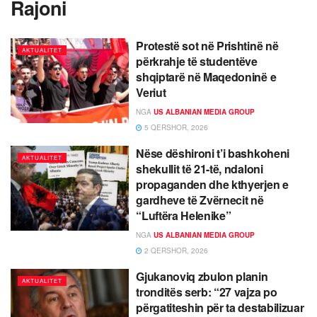
Rajoni
Protestë sot në Prishtinë në
AKTUALITET
përkrahje të studentëve
shqiptarë në Maqedoninë e
Veriut
NGA
US ALBANIAN MEDIA GROUP
5 QERSHOR, 2026
Nëse dëshironi t’i bashkoheni
AKTUALITET
shekullit të 21-të, ndaloni
propaganden dhe kthyerjen e
gardheve të Zvërnecit në
“Luftëra Helenike”
NGA
US ALBANIAN MEDIA GROUP
2 QERSHOR, 2026
Gjukanoviq zbulon planin
AKTUALITET
tronditës serb: “27 vajza po
përgatiteshin për ta destabilizuar