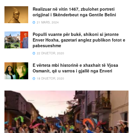
Realizuar në vitin 1467, zbulohet portreti
origjinal i Skënderbeut nga Gentile Belini
21 MARS, 2024
Populli vuante për bukë, shikoni si jetonte
Enver Hoxha, gazetari anglez publikon fotot e
pabesueshme
22 DHJETOR, 2020
E vërteta mbi historinë e xhaxhait të Vjosa
Osmanit, që u varros i gjallë nga Enveri
18 DHJETOR, 2020