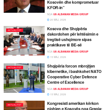
Kosovën dhe komprometuar
KFOR-in”
NGA
US ALBANIAN MEDIA GROUP
20 MAJ, 2026
Kosova dhe Shqipëria
AKTUALITET
dakordohen për lehtësimin e
tregtisë ushqimore sipas
praktikave të BE-së
NGA
US ALBANIAN MEDIA GROUP
15 MAJ, 2026
Shqipëria forcon mbrojtjen
AKTUALITET
kibernetike, i bashkohet NATO
Cooperative Cyber Defence
Centre of Excellence
NGA
US ALBANIAN MEDIA GROUP
15 MAJ, 2026
Kongresisti amerikan kërkon
AKTUALITET
njohjen e Kosovës nga Greqia: