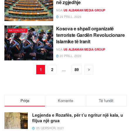
në zgjedhje
NGA
US ALBANIAN MEDIA GROUP
29 PRILL, 2026
Kosova e shpall organizatë
AKTUALITET
terroriste Gardën Revolucionare
Islamike të Iranit
NGA
US ALBANIAN MEDIA GROUP
20 PRILL, 2026
1
2
…
89
Prirje
Komente
Të fundit
Legjenda e Rozafës, për t’u ngritur një kala, u
flijua një grua
25 QERSHOR, 2021