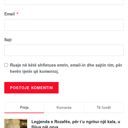
Email
*
Sajt
Ruaje në këtë shfletues emrin, email-in dhe sajtin tim, për
herën tjetër që komentoj.
Prirje
Komente
Të fundit
Legjenda e Rozafës, për t’u ngritur një kala, u
flijua një grua