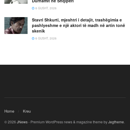
Durhamit në Shqipëri
6 GUSHT, 2026
Stavri Shkurti, mjeshtri i detajit, trashëgimia e
pashlyeshme e një aktori të madh në artin tonë
skenik
6 GUSHT, 2026
Home
Kreu
© 2026
JNews
- Premium WordPress news & magazine theme by
Jegtheme
.