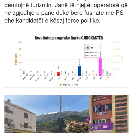
dëmtojnë turizmin. Janë të njëjtët operatorë që
në zgjedhje u panë duke bërë fushatë me PS
dhe kandidatët e kësaj force politike.