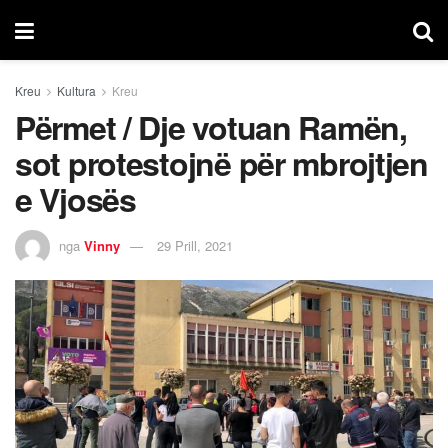
Kreu
Kultura
Kreu
Përmet / Dje votuan Ramën,
sot protestojnë për mbrojtjen
e Vjosës
nga
Vinny
29 Prill, 2021