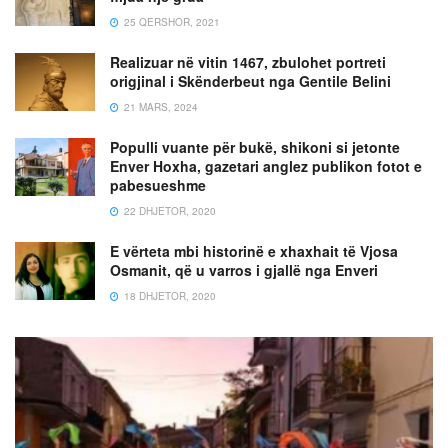
25 QERSHOR, 2021
Realizuar në vitin 1467, zbulohet portreti
origjinal i Skënderbeut nga Gentile Belini
21 MARS, 2024
Populli vuante për bukë, shikoni si jetonte
Enver Hoxha, gazetari anglez publikon fotot e
pabesueshme
22 DHJETOR, 2020
E vërteta mbi historinë e xhaxhait të Vjosa
Osmanit, që u varros i gjallë nga Enveri
18 DHJETOR, 2020