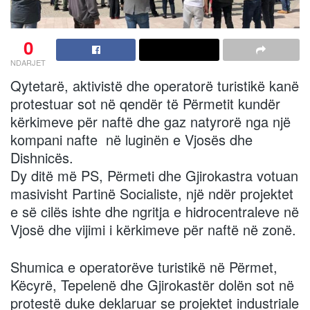
0
NDARJET
Qytetarë, aktivistë dhe operatorë turistikë kanë
protestuar sot në qendër të Përmetit kundër
kërkimeve për naftë dhe gaz natyrorë nga një
kompani nafte në luginën e Vjosës dhe
Dishnicës.
Dy ditë më PS, Përmeti dhe Gjirokastra votuan
masivisht Partinë Socialiste, një ndër projektet
e së cilës ishte dhe ngritja e hidrocentraleve në
Vjosë dhe vijimi i kërkimeve për naftë në zonë.
Shumica e operatorëve turistikë në Përmet,
Këcyrë, Tepelenë dhe Gjirokastër dolën sot në
protestë duke deklaruar se projektet industriale