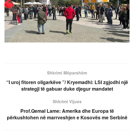
Shkrimi Mëparshëm
“I uroj fitoren oligarkëve ”/ Kryemadhi: LSI zgjodhi një
strategji të gabuar duke djegur mandatet
Shkrimi Vijues
Prof.Qemal Lame: Amerika dhe Europa të
përkushtohen në marrveshjen e Kosovës me Serbinë