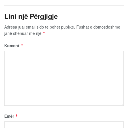
Lini një Përgjigje
Adresa juaj email s’do të bëhet publike.
Fushat e domosdoshme
janë shënuar me një
*
Koment
*
Emër
*