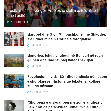
Festivali i 44-t i Këngës Arbëreshe sjell muzikë, histori
dhe traditë
7 GUSHT, 2026
Marubët dhe Gjon Mili bashkohen në Shkodër,
një udhëtim në historinë e fotografisë
7 GUSHT, 2026
Mandrica, fshati shqiptar në Bullgari që ruan
gjuhën dhe traditat prej katër shekujsh
7 GUSHT, 2026
Revolucioni i vitit 1821 dhe rëndësia rrënjësore
e shqiptarëve: Historia që tekstet shkollore
nuk na mësuan
7 GUSHT, 2026
“Shqipëria e gjykuar prej një zonje angleze”/
Faik Konica përshkruan udhëtimin e Edith