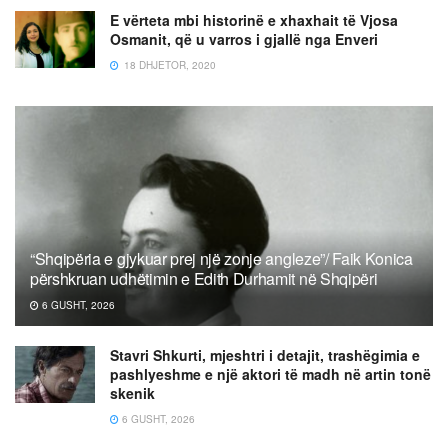
E vërteta mbi historinë e xhaxhait të Vjosa
Osmanit, që u varros i gjallë nga Enveri
18 DHJETOR, 2020
“Shqipëria e gjykuar prej një zonje angleze”/ Faik Konica
përshkruan udhëtimin e Edith Durhamit në Shqipëri
6 GUSHT, 2026
Stavri Shkurti, mjeshtri i detajit, trashëgimia e
pashlyeshme e një aktori të madh në artin tonë
skenik
6 GUSHT, 2026