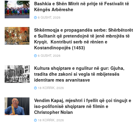
Bashkia e Shën Mitrit në pritje të Festivalit të
Këngës Arbëreshe
6 GUSHT, 2026
Shkërmoqja e propagandës serbe: Shërbëtorët
e Sulltanit që pretendojnë të jenë mbrojtës të
Kryqit. Kontributi serb në rënien e
Kostandinopojës (1453)
6 GUSHT, 2026
Kultura shqiptare e ngulitur në gur: Gjuha,
tradita dhe zakoni si vegla të mbijetesës
identitare mes arvanitasve
18 KORRIK, 2026
Vendim Kapaj, mjeshtri i fyellit që çoi tingujt e
iso-polifonisë shqiptare në filmin e
Christopher Nolan
18 KORRIK, 2026