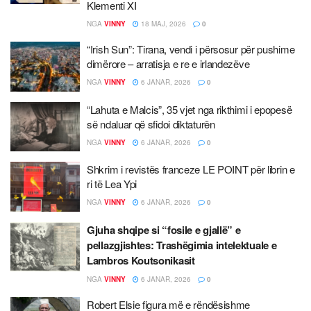
Klementi XI
NGA
VINNY
18 MAJ, 2026
0
“Irish Sun”: Tirana, vendi i përsosur për pushime
dimërore – arratisja e re e irlandezëve
NGA
VINNY
6 JANAR, 2026
0
“Lahuta e Malcis”, 35 vjet nga rikthimi i epopesë
së ndaluar që sfidoi diktaturën
NGA
VINNY
6 JANAR, 2026
0
Shkrim i revistës franceze LE POINT për librin e
ri të Lea Ypi
NGA
VINNY
6 JANAR, 2026
0
Gjuha shqipe si “fosile e gjallë” e
pellazgjishtes: Trashëgimia intelektuale e
Lambros Koutsonikasit
NGA
VINNY
6 JANAR, 2026
0
Robert Elsie figura më e rëndësishme