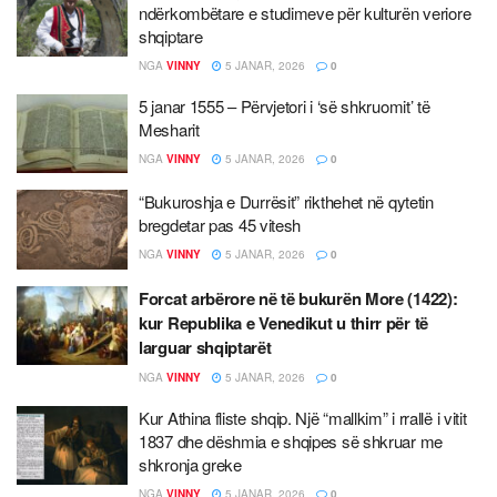
ndërkombëtare e studimeve për kulturën veriore
shqiptare
NGA
VINNY
5 JANAR, 2026
0
5 janar 1555 – Përvjetori i ‘së shkruomit’ të
Mesharit
NGA
VINNY
5 JANAR, 2026
0
“Bukuroshja e Durrësit” rikthehet në qytetin
bregdetar pas 45 vitesh
NGA
VINNY
5 JANAR, 2026
0
Forcat arbërore në të bukurën More (1422):
kur Republika e Venedikut u thirr për të
larguar shqiptarët
NGA
VINNY
5 JANAR, 2026
0
Kur Athina fliste shqip. Një “mallkim” i rrallë i vitit
1837 dhe dëshmia e shqipes së shkruar me
shkronja greke
NGA
VINNY
5 JANAR, 2026
0