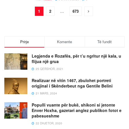
1
2
…
673
Prirje
Komente
Të fundit
Legjenda e Rozafës, për t’u ngritur një kala, u
flijua një grua
25 QERSHOR, 2021
Realizuar në vitin 1467, zbulohet portreti
origjinal i Skënderbeut nga Gentile Belini
21 MARS, 2024
Populli vuante për bukë, shikoni si jetonte
Enver Hoxha, gazetari anglez publikon fotot e
pabesueshme
22 DHJETOR, 2020