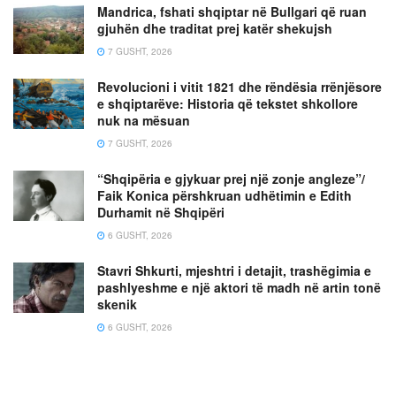
Mandrica, fshati shqiptar në Bullgari që ruan
gjuhën dhe traditat prej katër shekujsh
7 GUSHT, 2026
Revolucioni i vitit 1821 dhe rëndësia rrënjësore
e shqiptarëve: Historia që tekstet shkollore
nuk na mësuan
7 GUSHT, 2026
“Shqipëria e gjykuar prej një zonje angleze”/
Faik Konica përshkruan udhëtimin e Edith
Durhamit në Shqipëri
6 GUSHT, 2026
Stavri Shkurti, mjeshtri i detajit, trashëgimia e
pashlyeshme e një aktori të madh në artin tonë
skenik
6 GUSHT, 2026