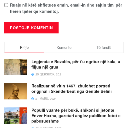
Ruaje në këtë shfletues emrin, email-in dhe sajtin tim, për
herën tjetër që komentoj.
Prirje
Komente
Të fundit
Legjenda e Rozafës, për t’u ngritur një kala, u
flijua një grua
25 QERSHOR, 2021
Realizuar në vitin 1467, zbulohet portreti
origjinal i Skënderbeut nga Gentile Belini
21 MARS, 2024
Populli vuante për bukë, shikoni si jetonte
Enver Hoxha, gazetari anglez publikon fotot e
pabesueshme