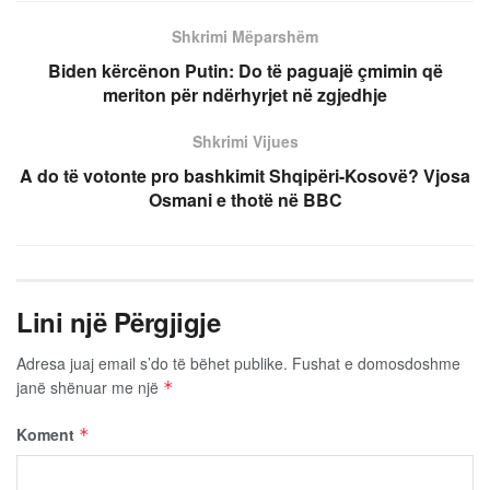
Shkrimi Mëparshëm
Biden kërcënon Putin: Do të paguajë çmimin që
meriton për ndërhyrjet në zgjedhje
Shkrimi Vijues
A do të votonte pro bashkimit Shqipëri-Kosovë? Vjosa
Osmani e thotë në BBC
Lini një Përgjigje
Adresa juaj email s’do të bëhet publike.
Fushat e domosdoshme
janë shënuar me një
*
Koment
*