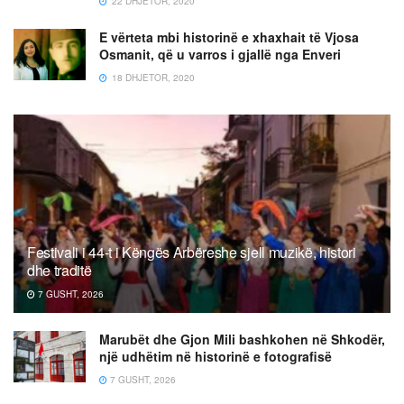
22 DHJETOR, 2020
E vërteta mbi historinë e xhaxhait të Vjosa
Osmanit, që u varros i gjallë nga Enveri
18 DHJETOR, 2020
Festivali i 44-t i Këngës Arbëreshe sjell muzikë, histori
dhe traditë
7 GUSHT, 2026
Marubët dhe Gjon Mili bashkohen në Shkodër,
një udhëtim në historinë e fotografisë
7 GUSHT, 2026