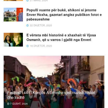
21 MARS, 2024
Populli vuante për bukë, shikoni si jetonte
Enver Hoxha, gazetari anglez publikon fotot e
pabesueshme
22 DHJETOR, 2020
E vërteta mbi historinë e xhaxhait të Vjosa
Osmanit, që u varros i gjallë nga Enveri
18 DHJETOR, 2020
Festivali i 44-t i Këngës Arbëreshe sjell muzikë, histori
dhe traditë
7 GUSHT, 2026