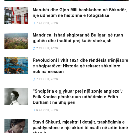
Marubët dhe Gjon Mili bashkohen në Shkodër,
një udhëtim në historinë e fotografisë
7 GUSHT, 2026
Mandrica, fshati shqiptar në Bullgari që ruan
gjuhën dhe traditat prej katër shekujsh
7 GUSHT, 2026
Revolucioni i vitit 1821 dhe rëndësia rrënjësore
e shqiptarëve: Historia që tekstet shkollore
nuk na mësuan
7 GUSHT, 2026
“Shqipëria e gjykuar prej një zonje angleze”/
Faik Konica përshkruan udhëtimin e Edith
Durhamit në Shqipëri
6 GUSHT, 2026
Stavri Shkurti, mjeshtri i detajit, trashëgimia e
pashlyeshme e një aktori të madh në artin tonë
skenik