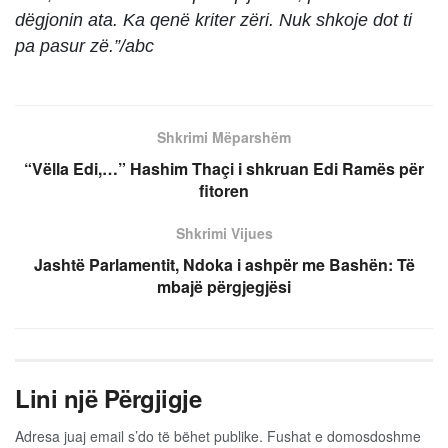
dëgjonin ata. Ka qenë kriter zëri. Nuk shkoje dot ti
pa pasur zë.”/abc
Shkrimi Mëparshëm
“Vëlla Edi,…” Hashim Thaçi i shkruan Edi Ramës për
fitoren
Shkrimi Vijues
Jashtë Parlamentit, Ndoka i ashpër me Bashën: Të
mbajë përgjegjësi
Lini një Përgjigje
Adresa juaj email s’do të bëhet publike.
Fushat e domosdoshme