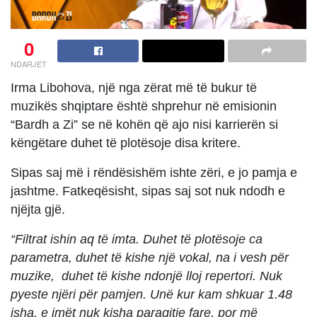
0
NDARJET
Irma Libohova, një nga zërat më të bukur të
muzikës shqiptare është shprehur në emisionin
“Bardh a Zi” se në kohën që ajo nisi karrierën si
këngëtare duhet të plotësoje disa kritere.
Sipas saj më i rëndësishëm ishte zëri, e jo pamja e
jashtme. Fatkeqësisht, sipas saj sot nuk ndodh e
njëjta gjë.
“Filtrat ishin aq të imta. Duhet të plotësoje ca
parametra, duhet të kishe një vokal, na i vesh për
muzike, duhet të kishe ndonjë lloj repertori. Nuk
pyeste njëri për pamjen. Unë kur kam shkuar 1.48
isha, e imët nuk kisha paraqitje fare, por më