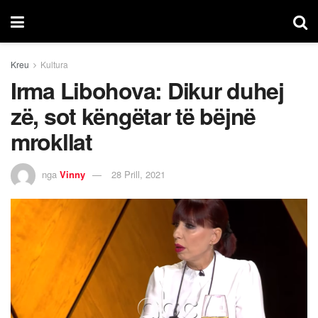
Kreu
Kultura
Irma Libohova: Dikur duhej
zë, sot këngëtar të bëjnë
mrokllat
nga
Vinny
28 Prill, 2021