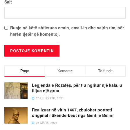
Sajt
Ruaje në këtë shfletues emrin, email-in dhe sajtin tim, për
herën tjetër që komentoj.
Prirje
Komente
Të fundit
Legjenda e Rozafës, për t’u ngritur një kala, u
flijua një grua
25 QERSHOR, 2021
Realizuar në vitin 1467, zbulohet portreti
origjinal i Skënderbeut nga Gentile Belini
21 MARS, 2024