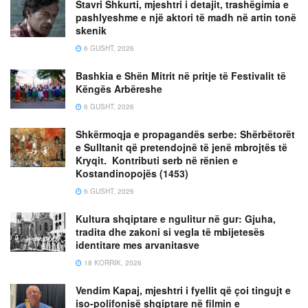
Stavri Shkurti, mjeshtri i detajit, trashëgimia e
pashlyeshme e një aktori të madh në artin tonë
skenik
6 GUSHT, 2026
Bashkia e Shën Mitrit në pritje të Festivalit të
Këngës Arbëreshe
6 GUSHT, 2026
Shkërmoqja e propagandës serbe: Shërbëtorët
e Sulltanit që pretendojnë të jenë mbrojtës të
Kryqit. Kontributi serb në rënien e
Kostandinopojës (1453)
6 GUSHT, 2026
Kultura shqiptare e ngulitur në gur: Gjuha,
tradita dhe zakoni si vegla të mbijetesës
identitare mes arvanitasve
18 KORRIK, 2026
Vendim Kapaj, mjeshtri i fyellit që çoi tingujt e
iso-polifonisë shqiptare në filmin e