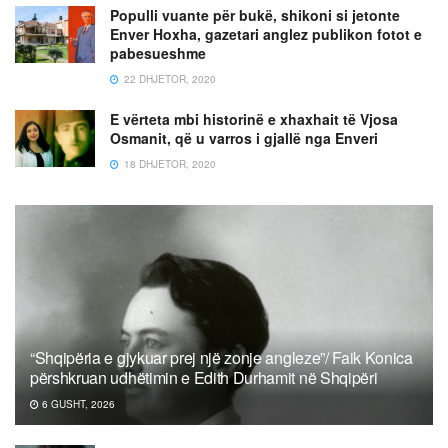
Populli vuante për bukë, shikoni si jetonte
Enver Hoxha, gazetari anglez publikon fotot e
pabesueshme
22 DHJETOR, 2020
E vërteta mbi historinë e xhaxhait të Vjosa
Osmanit, që u varros i gjallë nga Enveri
18 DHJETOR, 2020
“Shqipëria e gjykuar prej një zonje angleze”/ Faik Konica
përshkruan udhëtimin e Edith Durhamit në Shqipëri
6 GUSHT, 2026