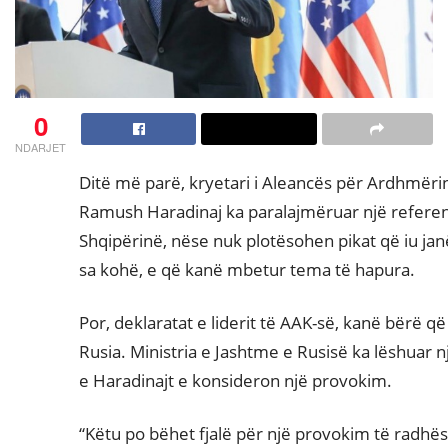
0
NDARJET
Ditë më parë, kryetari i Aleancës për Ardhmëri
Ramush Haradinaj ka paralajmëruar një refer
Shqipërinë, nëse nuk plotësohen pikat që iu j
sa kohë, e që kanë mbetur tema të hapura.
Por, deklaratat e liderit të AAK-së, kanë bërë 
Rusia. Ministria e Jashtme e Rusisë ka lëshuar n
e Haradinajt e konsideron një provokim.
“Këtu po bëhet fjalë për një provokim të radhës