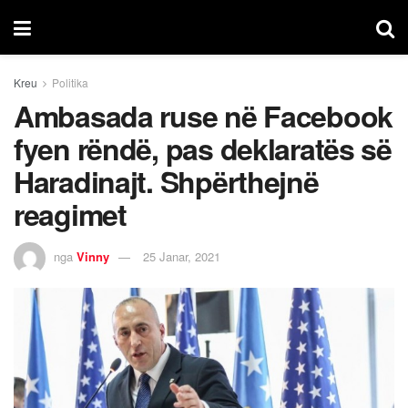
Kreu
Politika
Ambasada ruse në Facebook
fyen rëndë, pas deklaratës së
Haradinajt. Shpërthejnë
reagimet
nga
Vinny
25 Janar, 2021