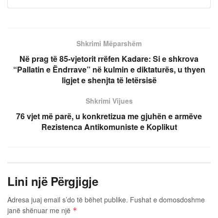
Shkrimi Mëparshëm
Në prag të 85-vjetorit rrëfen Kadare: Si e shkrova
“Pallatin e Ëndrrave” në kulmin e diktaturës, u thyen
ligjet e shenjta të letërsisë
Shkrimi Vijues
76 vjet më parë, u konkretizua me gjuhën e armëve
Rezistenca Antikomuniste e Koplikut
Lini një Përgjigje
Adresa juaj email s’do të bëhet publike.
Fushat e domosdoshme
janë shënuar me një
*