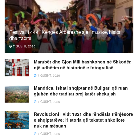
Festivali i 44-t i Këngës Arbëreshe sjell muzikë, histori
dhe traditë
7 GUSHT, 2026
Marubët dhe Gjon Mili bashkohen në Shkodër,
një udhëtim në historinë e fotografisë
7 GUSHT, 2026
Mandrica, fshati shqiptar në Bullgari që ruan
gjuhën dhe traditat prej katër shekujsh
7 GUSHT, 2026
Revolucioni i vitit 1821 dhe rëndësia rrënjësore
e shqiptarëve: Historia që tekstet shkollore
nuk na mësuan
7 GUSHT, 2026