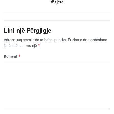
të tjera
Lini një Përgjigje
Adresa juaj email s’do të bëhet publike.
Fushat e domosdoshme
janë shënuar me një
*
Koment
*