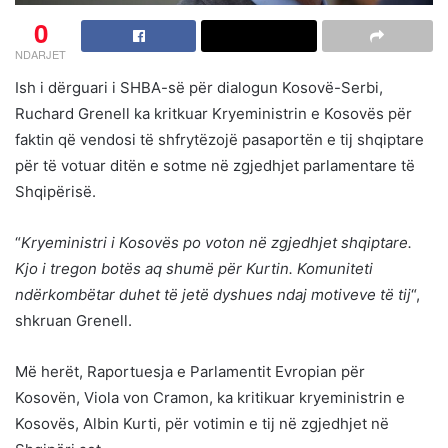
0
NDARJET
Ish i dërguari i SHBA-së për dialogun Kosovë-Serbi,
Ruchard Grenell ka kritkuar Kryeministrin e Kosovës për
faktin që vendosi të shfrytëzojë pasaportën e tij shqiptare
për të votuar ditën e sotme në zgjedhjet parlamentare të
Shqipërisë.
“
Kryeministri i Kosovës po voton në zgjedhjet shqiptare.
Kjo i tregon botës aq shumë për Kurtin. Komuniteti
ndërkombëtar duhet të jetë dyshues ndaj motiveve të tij
“,
shkruan Grenell.
Më herët, Raportuesja e Parlamentit Evropian për
Kosovën, Viola von Cramon, ka kritikuar kryeministrin e
Kosovës, Albin Kurti, për votimin e tij në zgjedhjet në