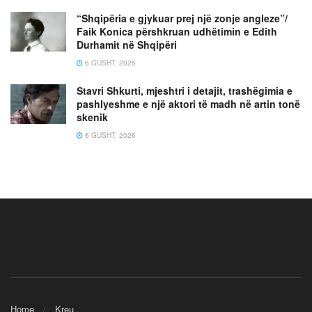
“Shqipëria e gjykuar prej një zonje angleze”/
Faik Konica përshkruan udhëtimin e Edith
Durhamit në Shqipëri
6 GUSHT, 2026
Stavri Shkurti, mjeshtri i detajit, trashëgimia e
pashlyeshme e një aktori të madh në artin tonë
skenik
6 GUSHT, 2026
Home
Kreu