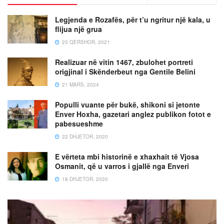
Legjenda e Rozafës, për t’u ngritur një kala, u
flijua një grua
25 QERSHOR, 2021
Realizuar në vitin 1467, zbulohet portreti
origjinal i Skënderbeut nga Gentile Belini
21 MARS, 2024
Populli vuante për bukë, shikoni si jetonte
Enver Hoxha, gazetari anglez publikon fotot e
pabesueshme
22 DHJETOR, 2020
E vërteta mbi historinë e xhaxhait të Vjosa
Osmanit, që u varros i gjallë nga Enveri
18 DHJETOR, 2020