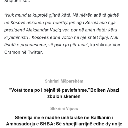
Shqipëri sot.
“Nuk mund ta kuptojë gjithë këtë. Në njërën anë të gjithë
në Kosovë ankohen për ndërhyrjen nga Serbia apo nga
presidenti Aleksandar Vuçiq vet, por në anën tjetër këtu
kryeministri i Kosovës edhe voton në një shtet fqinj. Nuk
është e pranueshme, së paku jo për mua”,
ka shkruar Von
Cramon në Twitter.
Shkrimi Mëparshëm
“Votat tona po i bëjnë të pavlefshme.”Boiken Abazi
zbulon skemën
Shkrimi Vijues
Stërvitja më e madhe ushtarake në Ballkanin /
Ambasadorja e SHBA: Së shpejti arrijnë edhe dy anije