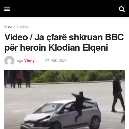
Kreu
Kronike
Video / Ja çfarë shkruan BBC
për heroin Klodian Elqeni
nga
Vinny
27 Prill, 2021