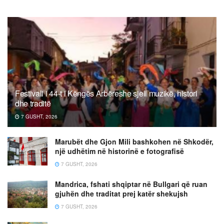
Festivali i 44-t i Këngës Arbëreshe sjell muzikë, histori
dhe traditë
7 GUSHT, 2026
Marubët dhe Gjon Mili bashkohen në Shkodër,
një udhëtim në historinë e fotografisë
7 GUSHT, 2026
Mandrica, fshati shqiptar në Bullgari që ruan
gjuhën dhe traditat prej katër shekujsh
7 GUSHT, 2026