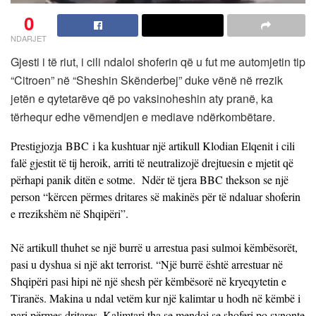
0
NDARJET
Gjesti i të riut, i cili ndaloi shoferin që u fut me automjetin tip
“Citroen” në “Sheshin Skënderbej” duke vënë në rrezik
jetën e qytetarëve që po vaksinoheshin aty pranë, ka
tërhequr edhe vëmendjen e mediave ndërkombëtare.
Prestigjozja BBC i ka kushtuar një artikull Klodian Elqenit i cili
falë gjestit të tij heroik, arriti të neutralizojë drejtuesin e mjetit që
përhapi panik ditën e sotme. Ndër të tjera BBC thekson se një
person “kërcen përmes dritares së makinës për të ndaluar shoferin
e rrezikshëm në Shqipëri”.
Në artikull thuhet se një burrë u arrestua pasi sulmoi këmbësorët,
pasi u dyshua si një akt terrorist. “Një burrë është arrestuar në
Shqipëri pasi hipi në një shesh për këmbësorë në kryeqytetin e
Tiranës. Makina u ndal vetëm kur një kalimtar u hodh në këmbë i
pari përmes dritares. Kalimtari tha se mendoi se shoferi po synonte