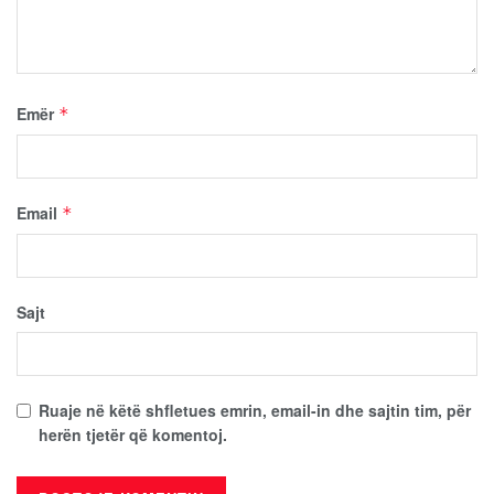
Emër
*
Email
*
Sajt
Ruaje në këtë shfletues emrin, email-in dhe sajtin tim, për
herën tjetër që komentoj.