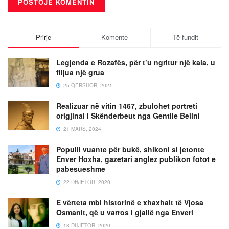
Prirje
Komente
Të fundit
Legjenda e Rozafës, për t’u ngritur një kala, u
flijua një grua
25 QERSHOR, 2021
Realizuar në vitin 1467, zbulohet portreti
origjinal i Skënderbeut nga Gentile Belini
21 MARS, 2024
Populli vuante për bukë, shikoni si jetonte
Enver Hoxha, gazetari anglez publikon fotot e
pabesueshme
22 DHJETOR, 2020
E vërteta mbi historinë e xhaxhait të Vjosa
Osmanit, që u varros i gjallë nga Enveri
18 DHJETOR, 2020