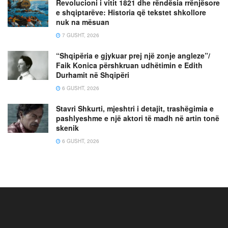
Revolucioni i vitit 1821 dhe rëndësia rrënjësore
e shqiptarëve: Historia që tekstet shkollore
nuk na mësuan
7 GUSHT, 2026
“Shqipëria e gjykuar prej një zonje angleze”/
Faik Konica përshkruan udhëtimin e Edith
Durhamit në Shqipëri
6 GUSHT, 2026
Stavri Shkurti, mjeshtri i detajit, trashëgimia e
pashlyeshme e një aktori të madh në artin tonë
skenik
6 GUSHT, 2026