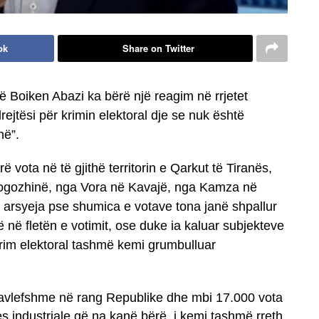
ok
Share on Twitter
ë Boiken Abazi ka bërë një reagim në rrjetet
rejtësi për krimin elektoral dje se nuk është
në”.
 vota në të gjithë territorin e Qarkut të Tiranës,
Rrogozhinë, nga Vora në Kavajë, nga Kamza në
e arsyeja pse shumica e votave tona janë shpallur
 në fletën e votimit, ose duke ia kaluar subjekteve
ë krim elektoral tashmë kemi grumbulluar
 pavlefshme në rang Republike dhe mbi 17.000 vota
s industriale që na kanë bërë, i kemi tashmë rreth