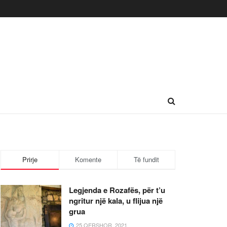
Prirje
Komente
Të fundit
Legjenda e Rozafës, për t’u
ngritur një kala, u flijua një
grua
25 QERSHOR, 2021