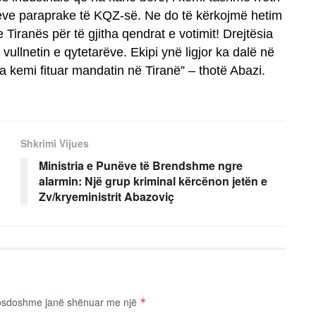
teve paraprake të KQZ-së. Ne do të kërkojmë hetim
 Tiranës për të gjitha qendrat e votimit! Drejtësia
vullnetin e qytetarëve. Ekipi ynë ligjor ka dalë në
a kemi fituar mandatin në Tiranë” – thotë Abazi.
Shkrimi Vijues
Ministria e Punëve të Brendshme ngre
alarmin: Një grup kriminal kërcënon jetën e
Zv/kryeministrit Abazoviç
osdoshme janë shënuar me një
*