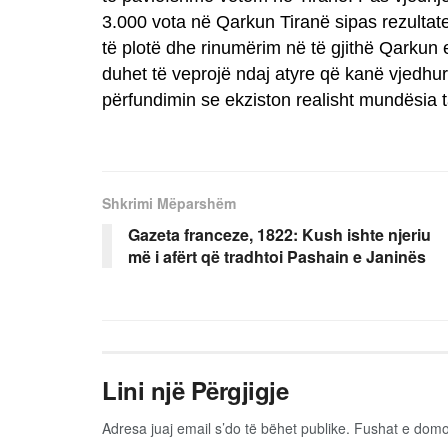
3.000 vota në Qarkun Tiranë sipas rezulta
të plotë dhe rinumërim në të gjithë Qarkun e
duhet të veprojë ndaj atyre që kanë vjedhur 
përfundimin se ekziston realisht mundësia t
Shkrimi Mëparshëm
Gazeta franceze, 1822: Kush ishte njeriu
më i afërt që tradhtoi Pashain e Janinës
Lini një Përgjigje
Adresa juaj email s’do të bëhet publike.
Fushat e dom