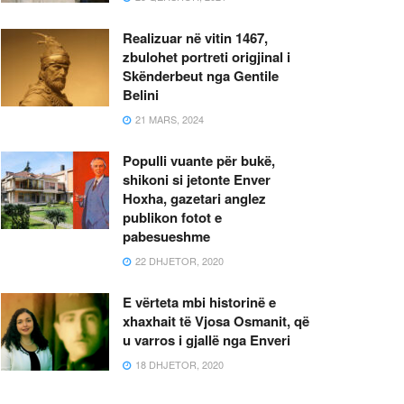
Realizuar në vitin 1467,
zbulohet portreti origjinal i
Skënderbeut nga Gentile
Belini
21 MARS, 2024
Populli vuante për bukë,
shikoni si jetonte Enver
Hoxha, gazetari anglez
publikon fotot e
pabesueshme
22 DHJETOR, 2020
E vërteta mbi historinë e
xhaxhait të Vjosa Osmanit, që
u varros i gjallë nga Enveri
18 DHJETOR, 2020