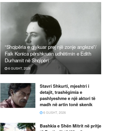
“Shqipëria e gjykuar prej një zonje angleze”/
Faik Konica përshkruan udhëtimin e Edith
Durhamit në Shqipëri
6 GUSHT, 2026
Stavri Shkurti, mjeshtri i
detajit, trashëgimia e
pashlyeshme e një aktori të
madh në artin tonë skenik
6 GUSHT, 2026
Bashkia e Shën Mitrit në pritje