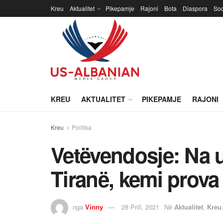
Kreu
Aktualitet
Pikepamje
Rajoni
Bota
Diaspora
Soc
KREU
AKTUALITET
PIKEPAMJE
RAJONI
Kreu
Politika
Vetëvendosje: Na 
Tiranë, kemi prova
nga
Vinny
28 Prill, 2021
Në
Aktualitet
,
Kreu