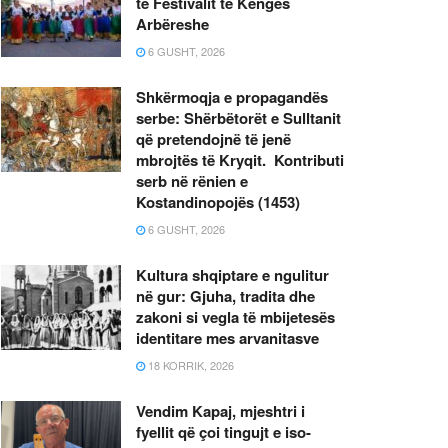
të Festivalit të Këngës
Arbëreshe
6 GUSHT, 2026
Shkërmoqja e propagandës
serbe: Shërbëtorët e Sulltanit
që pretendojnë të jenë
mbrojtës të Kryqit. Kontributi
serb në rënien e
Kostandinopojës (1453)
6 GUSHT, 2026
Kultura shqiptare e ngulitur
në gur: Gjuha, tradita dhe
zakoni si vegla të mbijetesës
identitare mes arvanitasve
18 KORRIK, 2026
Vendim Kapaj, mjeshtri i
fyellit që çoi tingujt e iso-