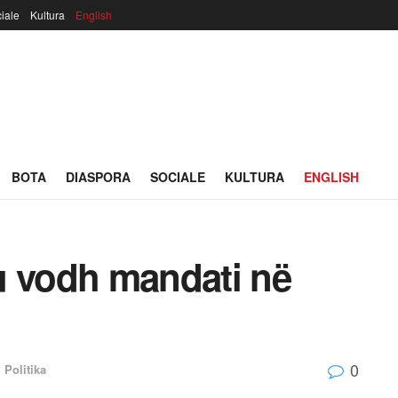
iale
Kultura
English
BOTA
DIASPORA
SOCIALE
KULTURA
ENGLISH
u vodh mandati në
0
,
Politika