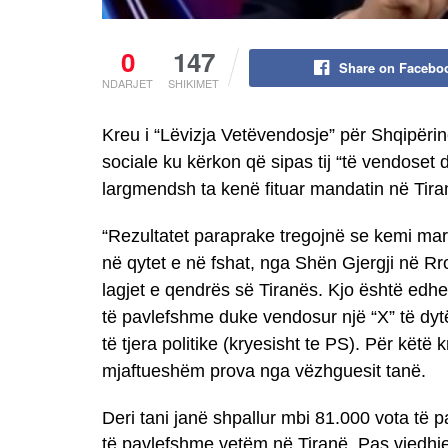
0
147
Share on Facebo
NDARJET
SHIKIMET
Kreu i “Lëvizja Vetëvendosje” për Shqipërin
sociale ku kërkon që sipas tij “të vendoset d
largmendsh ta kenë fituar mandatin në Tira
“Rezultatet paraprake tregojnë se kemi marrë
në qytet e në fshat, nga Shën Gjergji në 
lagjet e qendrës së Tiranës. Kjo është edh
të pavlefshme duke vendosur një “X” të dytë
të tjera politike (kryesisht te PS). Për kët
mjaftueshëm prova nga vëzhguesit tanë.
Deri tani janë shpallur mbi 81.000 vota të
të pavlefshme vetëm në Tiranë. Pas vjedhje