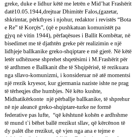
greke, duke e lidhur këtë me letrën e Mid’hat Frashërit
datë10.05.1944,drejtuar Dhimitër Falos,(gazetar,
shkrimtar, përkthyes i njohur, redaktor i revistës “Bota
e Re” të Korçës”, (që e pushkatuan komunistët pa
gjyq në vitin 1944), përfaqësues i Ballit Kombëtar, në
bisedimet me të djathtën greke për realizimin e një
lidhjeje ballkanike greko-shqiptare e më gjerë. Në këtë
letër udhëzuese shprehet shqetësimi i M.Frashërit për
të ardhmen e Ballkanit dhe të Shqipërisë, të rezikuara
nga sllavo-komunizmi, i konsideruar në atë momentsi
një rrezik kryesor, kur gjermania naziste ishte ne prag
të tërheqjes dhe humbjes. Në këto kushte,
Midhatikërkonte një përballje ballkanike, të shprehur
në nje aleancë greko-shqiptare-turke ne formë
federative pas lufte, “që kështunë kohën e ardhshme
të mund t`i bëhet ballë rrezikut sllav, që kërcënon të
dy palët dhe rrezikut, që vjen nga ana e tejme e