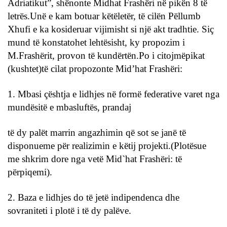
Adriatikut”, shënonte Midhat Frashëri në pikën 8 të
letrës.Unë e kam botuar këtëletër, të cilën Pëllumb
Xhufi e ka kosideruar vijimisht si një akt tradhtie. Siç
mund të konstatohet lehtësisht, ky propozim i
M.Frashërit, provon të kundërtën.Po i citojmëpikat
(kushtet)të cilat propozonte Mid’hat Frashëri:
1. Mbasi çështja e lidhjes në formë federative varet nga
mundësitë e mbasluftës, prandaj
të dy palët marrin angazhimin që sot se janë të
disponueme për realizimin e këtij projekti.(Plotësue
me shkrim dore nga vetë Mid`hat Frashëri: të
përpiqemi).
2. Baza e lidhjes do të jetë indipendenca dhe
sovraniteti i plotë i të dy palëve.