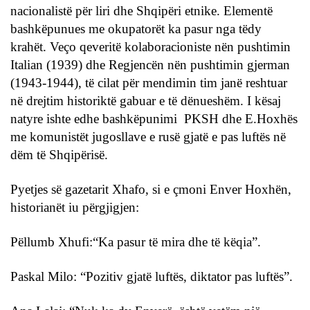
nacionalistë për liri dhe Shqipëri etnike. Elementë
bashkëpunues me okupatorët ka pasur nga tëdy
krahët. Veço qeveritë kolaboracioniste nën pushtimin
Italian (1939) dhe Regjencën nën pushtimin gjerman
(1943-1944), të cilat për mendimin tim janë reshtuar
në drejtim historiktë gabuar e të dënueshëm. I kësaj
natyre ishte edhe bashkëpunimi PKSH dhe E.Hoxhës
me komunistët jugosllave e rusë gjatë e pas luftës në
dëm të Shqipërisë.
Pyetjes së gazetarit Xhafo, si e çmoni Enver Hoxhën,
historianët iu përgjigjen:
Pëllumb Xhufi:“Ka pasur të mira dhe të këqia”.
Paskal Milo: “Pozitiv gjatë luftës, diktator pas luftës”.