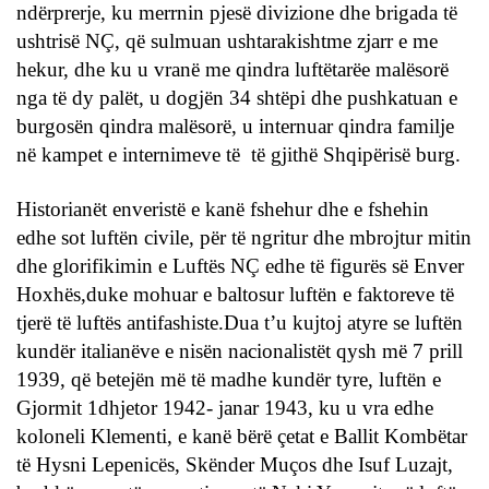
ndërprerje, ku merrnin pjesë divizione dhe brigada të
ushtrisë NÇ, që sulmuan ushtarakishtme zjarr e me
hekur, dhe ku u vranë me qindra luftëtarëe malësorë
nga të dy palët, u dogjën 34 shtëpi dhe pushkatuan e
burgosën qindra malësorë, u internuar qindra familje
në kampet e internimeve të të gjithë Shqipërisë burg.
Historianët enveristë e kanë fshehur dhe e fshehin
edhe sot luftën civile, për të ngritur dhe mbrojtur mitin
dhe glorifikimin e Luftës NÇ edhe të figurës së Enver
Hoxhës,duke mohuar e baltosur luftën e faktoreve të
tjerë të luftës antifashiste.Dua t’u kujtoj atyre se luftën
kundër italianëve e nisën nacionalistët qysh më 7 prill
1939, që betejën më të madhe kundër tyre, luftën e
Gjormit 1dhjetor 1942- janar 1943, ku u vra edhe
koloneli Klementi, e kanë bërë çetat e Ballit Kombëtar
të Hysni Lepenicës, Skënder Muços dhe Isuf Luzajt,