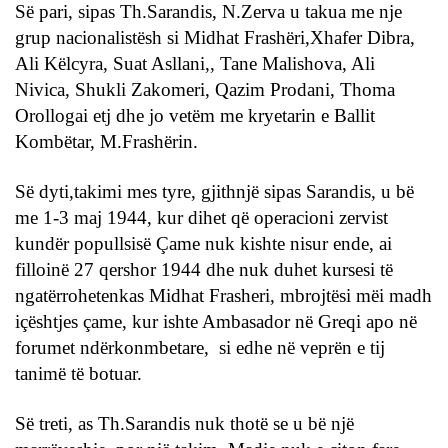
Së pari, sipas Th.Sarandis, N.Zerva u takua me nje
grup nacionalistësh si Midhat Frashëri,Xhafer Dibra,
Ali Këlcyra, Suat Asllani,, Tane Malishova, Ali
Nivica, Shukli Zakomeri, Qazim Prodani, Thoma
Orollogai etj dhe jo vetëm me kryetarin e Ballit
Kombëtar, M.Frashërin.
Së dyti,takimi mes tyre, gjithnjë sipas Sarandis, u bë
me 1-3 maj 1944, kur dihet që operacioni zervist
kundër popullsisë Çame nuk kishte nisur ende, ai
filloinë 27 qershor 1944 dhe nuk duhet kursesi të
ngatërrohetenkas Midhat Frasheri, mbrojtësi mëi madh
içështjes çame, kur ishte Ambasador në Greqi apo në
forumet ndërkonmbetare, si edhe në veprën e tij
tanimë të botuar.
Së treti, as Th.Sarandis nuk thotë se u bë një