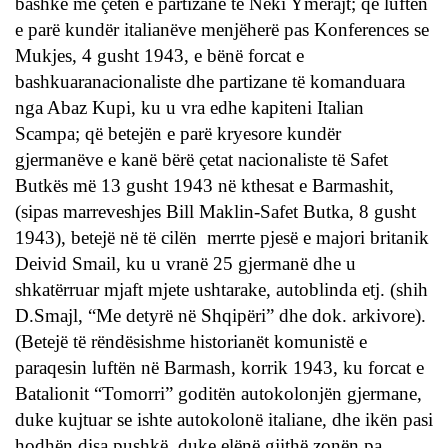
bashkë me çetën e partizane të Neki Ymerajt; që luftën
e parë kundër italianëve menjëherë pas Konferences se
Mukjes, 4 gusht 1943, e bënë forcat e
bashkuaranacionaliste dhe partizane të komanduara
nga Abaz Kupi, ku u vra edhe kapiteni Italian
Scampa; që betejën e parë kryesore kundër
gjermanëve e kanë bërë çetat nacionaliste të Safet
Butkës më 13 gusht 1943 në kthesat e Barmashit,
(sipas marreveshjes Bill Maklin-Safet Butka, 8 gusht
1943), betejë në të cilën merrte pjesë e majori britanik
Deivid Smail, ku u vranë 25 gjermanë dhe u
shkatërruar mjaft mjete ushtarake, autoblinda etj. (shih
D.Smajl, “Me detyrë në Shqipëri” dhe dok. arkivore).
(Betejë të rëndësishme historianët komunistë e
paraqesin luftën në Barmash, korrik 1943, ku forcat e
Batalionit “Tomorri” goditën autokolonjën gjermane,
duke kujtuar se ishte autokolonë italiane, dhe ikën pasi
hodhën disa pushkë, duke elënë gjithë zonën pa