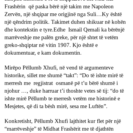
Frashërin që paska bërë një takim me Napoleon
Zervën, një shqipar me origjinë nga Suli…Ky është
një qëndrim politik. Takimet duhen shikuar në kohën
dhe kontekstin e tyre.Edhe Ismail Qemali ka bërënjë
marrëveshje me palën greke, për një shtet të vetëm
greko-shqiptar në vitin 1907. Kjo është e
dokumentuar, e kam dokumentin.
Mirëpo Pëllumb Xhufi, në vend të argumenteve
historike, sillet me shumë “takt”: “Do të ishte mirë të
merresh me regjistrat osmanë pë t’u bërë shumë i
njohur …, duke harruar t’i thoshte vetes së tij: “do të
ishte mirë Pëllumb te merresh vetëm me historinë e
Mesjetes, që di ta bësh mirë, sesa me Luftën”.
Konkretisht, Pëllumb Xhufi lajthitet kur flet për një
“marrëveshje” të Midhat Frashërit me të djathtën