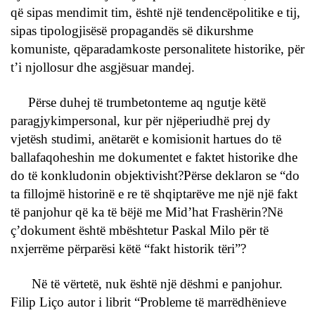
që sipas mendimit tim, është një tendencëpolitike e tij,
sipas tipologjisësë propagandës së dikurshme
komuniste, qëparadamkoste personalitete historike, për
t’i njollosur dhe asgjësuar mandej.
Përse duhej të trumbetonteme aq ngutje këtë
paragjykimpersonal, kur për njëperiudhë prej dy
vjetësh studimi, anëtarët e komisionit hartues do të
ballafaqoheshin me dokumentet e faktet historike dhe
do të konkludonin objektivisht?Përse deklaron se “do
ta fillojmë historinë e re të shqiptarëve me një një fakt
të panjohur që ka të bëjë me Mid’hat Frashërin?Në
ç’dokument është mbështetur Paskal Milo për të
nxjerrëme përparësi këtë “fakt historik tëri”?
Në të vërtetë, nuk është një dëshmi e panjohur.
Filip Liço autor i librit “Probleme të marrëdhënieve