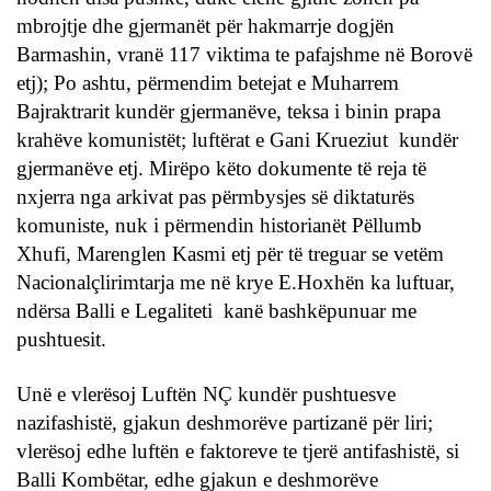
mbrojtje dhe gjermanët për hakmarrje dogjën
Barmashin, vranë 117 viktima te pafajshme në Borovë
etj); Po ashtu, përmendim betejat e Muharrem
Bajraktrarit kundër gjermanëve, teksa i binin prapa
krahëve komunistët; luftërat e Gani Krueziut kundër
gjermanëve etj. Mirëpo këto dokumente të reja të
nxjerra nga arkivat pas përmbysjes së diktaturës
komuniste, nuk i përmendin historianët Pëllumb
Xhufi, Marenglen Kasmi etj për të treguar se vetëm
Nacionalçlirimtarja me në krye E.Hoxhën ka luftuar,
ndërsa Balli e Legaliteti kanë bashkëpunuar me
pushtuesit.
Unë e vlerësoj Luftën NÇ kundër pushtuesve
nazifashistë, gjakun deshmorëve partizanë për liri;
vlerësoj edhe luftën e faktoreve te tjerë antifashistë, si
Balli Kombëtar, edhe gjakun e deshmorëve