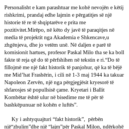
Personalisht e kam parashtuar me kohë nevojën e këtij
rishkrimi, prandaj edhe lajmin e përgatitjes së një
historie të re të shqiptarëve e prita me
pozitivitet.Mirëpo, në këto dy javë të paraqitjes në
media të projektit nga Akademia e Shkencave,u
zhgënjeva, dhe jo vetëm unë. Në daljen e parë të
komisionit hartues, profesor Paskal Milo tha se ka boll
fakte të reja që do të përfshihen në tekstin e ri.“Do të
fillojmë me një fakt historik të panjohur, që ka të bëjë
me Mid’hat Frashërin, i cili në 1-3 maj 1944 ka takuar
Napoleon Zervën, një nga përgjegjësit kryesorë të
shfarosjes së popullsisë çame. Kryetari i Ballit
Kombëtar është ulur në bisedime me të për të
bashkëpunuar në kohën e luftës”.
Ky i ashtyquajturi “fakt historik”, përbën
një“zbulim”dhe një “lajm”për Paskal Milon, ndërkohë