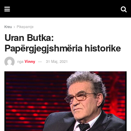
Kreu
Pikepamje
Uran Butka:
Papërgjegjshmëria historike
nga
Vinny
31 Maj, 2021