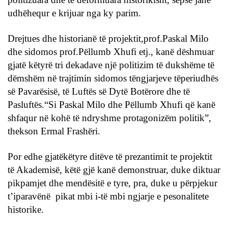
udhëhequr e krijuar nga ky parim.
Drejtues dhe historianë të projektit,prof.Paskal Milo
dhe sidomos prof.Pëllumb Xhufi etj., kanë dëshmuar
gjatë këtyrë tri dekadave një politizim të dukshëme të
dëmshëm në trajtimin sidomos tëngjarjeve tëperiudhës
së Pavarësisë, të Luftës së Dytë Botërore dhe të
Pasluftës.“Si Paskal Milo dhe Pëllumb Xhufi që kanë
shfaqur në kohë të ndryshme protagonizëm politik”,
thekson Ermal Frashëri.
Por edhe gjatëkëtyre ditëve të prezantimit te projektit
të Akademisë, këtë gjë kanë demonstruar, duke diktuar
pikpamjet dhe mendësitë e tyre, pra, duke u përpjekur
t’iparavënë pikat mbi i-të mbi ngjarje e pesonalitete
historike.