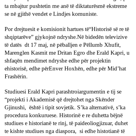
ta mbajtur pushtetin me anë të diktaturësmë ekstreme
se në gjithë vendet e Lindjes komuniste.
Por drejtuesit e komisionit hartues të“Historisë së re të
shqiptarëve” gjykojnë ndryshe.Në bidedën televizive
të datës dt 17 maj, në pëballjen e Pëllumb Xhufit,
Marenglen Kasmit me Dritan Egro dhe Erald Kapri, u
shfaqën mendimet ndryshe edhe për projektin
ehistorisë, edhe përEnver Hoxhën, edhe për Mid’hat
Frashërin.
Studiuesi Erald Kapri parashtroiargumentin e tij se
“projekti i Akademisë që drejtohet nga Skënder
Gjinushi, është i tipit sovjetik. S’ka alternativë, s’ka
procedura konkuruese. Historinë e re duhetta bëjnë
studiues e historianë te rinj, të paideoliogjizuar, duhet
te kishte studiues nga diaspora, si edhe histotianë të