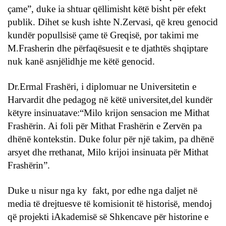
çame”, duke ia shtuar qëllimisht këtë bisht për efekt
publik. Dihet se kush ishte N.Zervasi, që kreu genocid
kundër popullsisë çame të Greqisë, por takimi me
M.Frasherin dhe përfaqësuesit e te djathtës shqiptare
nuk kanë asnjëlidhje me këtë genocid.
Dr.Ermal Frashëri, i diplomuar ne Universitetin e
Harvardit dhe pedagog në këtë universitet,del kundër
këtyre insinuatave:“Milo krijon sensacion me Mithat
Frashërin. Ai foli për Mithat Frashërin e Zervën pa
dhënë kontekstin. Duke folur për një takim, pa dhënë
arsyet dhe rrethanat, Milo krijoi insinuata për Mithat
Frashërin”.
Duke u nisur nga ky fakt, por edhe nga daljet në
media të drejtuesve të komisionit të historisë, mendoj
që projekti iAkademisë së Shkencave për historine e