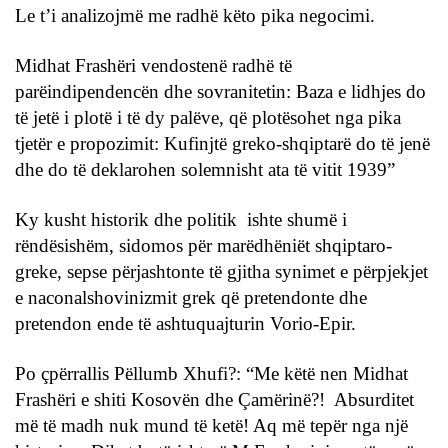
Le t’i analizojmë me radhë këto pika negocimi.
Midhat Frashëri vendostenë radhë të
parëindipendencën dhe sovranitetin: Baza e lidhjes do
të jetë i plotë i të dy palëve, që plotësohet nga pika
tjetër e propozimit: Kufinjtë greko-shqiptarë do të jenë
dhe do të deklarohen solemnisht ata të vitit 1939”
Ky kusht historik dhe politik ishte shumë i
rëndësishëm, sidomos për marëdhëniët shqiptaro-
greke, sepse përjashtonte të gjitha synimet e përpjekjet
e naconalshovinizmit grek që pretendonte dhe
pretendon ende të ashtuquajturin Vorio-Epir.
Po çpërrallis Pëllumb Xhufi?: “Me këtë nen Midhat
Frashëri e shiti Kosovën dhe Çamërinë?! Absurditet
më të madh nuk mund të ketë! Aq më tepër nga një