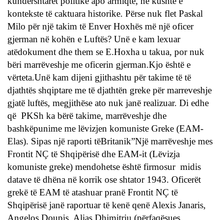
kundërshtarët politikë apo armiqtë, në kushte e
kontekste të caktuara historike. Përse nuk flet Paskal
Milo për një takim të Enver Hoxhës më një oficer
gjerman në kohën e Luftës? Unë e kam lexuar
atëdokument dhe them se E.Hoxha u takua, por nuk
bëri marrëveshje me oficerin gjerman.Kjo është e
vërteta.Unë kam dijeni gjithashtu për takime të të
djathtës shqiptare me të djathtën greke për marreveshje
gjatë luftës, megjithëse ato nuk janë realizuar. Di edhe
që PKSh ka bërë takime, marrëveshje dhe
bashkëpunime me lëvizjen komuniste Greke (EAM-
Elas). Sipas një raporti tëBritanik”Një marrëveshje mes
Frontit NÇ të Shqipërisë dhe EAM-it (Lëvizja
komuniste greke) mendohetse është firmosur midis
datave të dhëna në korrik ose shtator 1943. Oficerët
grekë të EAM të atashuar pranë Frontit NÇ të
Shqipërisë janë raportuar të kenë qenë Alexis Janaris,
Angelos Doupis, Alias Dhimitriu (përfaqësues