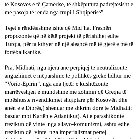
të Kosovës e të Çamërisë, të shkëputura padrejtësisht e
me pasoja të rënda nga trupi i Shqipërisë”.
Tejet e rëndësishme ishte që Mid’hat Frashëri
propozonte që në këtë projekt të përfshihej edhe
Turqia, për ta kthyer në një aleancë më të gjerë e më të
fortëballkanike.
Pra, Midhati, nga njëra anë përpiqej të neutralizonte
angazhimet e mëparshme te politikës greke lidhur me
“Vorio-Epirin”, nga ana tjetër e kushtëzonte
marrëveshjen e mundshme me zotimin që Greqia të
mbështeste rivendikimet shqiptare për Kosovën dhe
anën e e Dibrës,( shënuar me shkrim dore të Midhatit:
bazuar mbi Kartën e Atlantikut). Ai e parashikonte
rrezikun që vinte nga sllavo-komunizmi, ashtu edhe
rrezikun që vinte nga imperializmat përtej