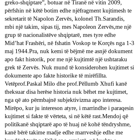
greko-shqiptare”, botuar në Tiranë në vitin 2009,
përfshin në këtë botim edhe njëfragment kujtimesh te
sekretarit të Napolon Zervës, kolonel Th.Sarandis,
mbi një takim, sipas tij, mes Napoleon Zervës,me një
grup të nacionalistëve shqiptarë, mes tyre edhe
Mid’hat Frashëri, në fshatin Voskop te Korçës nga 1-3
maj 1944.Pra, nuk kemi të bëjmë me asnjë dokument
apo fakt historik, por me një kujtimtë një ushtaraku
grek të Zervës. Nuk mund të konsiderohen kujtimet si
dokumente apo fakte historike të mirëfillta.
Vetëprof.Paskal Milo dhe prof.Pëllumb Xhufi kanë
theksuar disa herëse historia nuk bëhet me kujtimet,
nga që ato përmbajnë subjektivizma apo interesa.
Mirëpo, kur ju intereson atyre, i marrindhe i paraqesin
kujtimet si fakte të vërteta, si në këtë rast.Mendoj që
politikanë shqiptarë apo të huaj në kohë tëndryshme,
kanë bërë takime madje edhe marrveshje edhe me