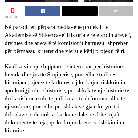
0
NDARJET
Në paraqitjen përpara mediave të projektit të
Akademisë së Shkencave“Historia e re e shqiptarëve”,
drejtues dhe anëtarë të komisionit hartuesu shprehën
për përmasat, kriteret dhe vlerat e këtij projekti të ri.
Ka disa vite që shqiptarët e interesuar për historinë
brenda dhe jashtë Shqipërisë, por edhe studiues,
historianë, njerëz të kulturës etj.kërkojnë rishkrimin
apo korigjimin e historisë, për shkak të një historie të
deritanishme ende të politizuar, të deformuar dhe të
njëanshme, por edhe për shkak se gjatë këtyre tri
dekadave të demokracisë kanë dalë në dritë mjaft
dokumente të reja, që kërkojnëdoemos rishikimin e
historisë.