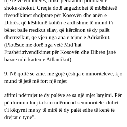
një të vetëm interes, duke përkrahun politikën e
shoku-shokut. Greqia dotë angazhohet të mbështesë
rivendikimet shqiptare për Kosovën dhe anën e
Dibrës, që kështunë kohën e ardhshme të mund t`i
bëhet ballë rrezikut sllav, që kërcënon të dy palët
dherrezikut, që vjen nga ana e tejme e Adriatikut.
(Plotësue me dorë nga vetë Mid`hat
Frashëri:rivendikimet për Kosovën dhe Dibrën janë
bazue mbi kartën e Atllantikut).
9. Në qoftë se zihet me gojë çështja e minoriteteve, kjo
mund të jetë më fort një mjet
afrimi ndërmjet të dy palëve se sa një mjet largimi. Për
përdorimin tuej ta kini ndërmend seminoritetet duhet
t`i këqyrni me sy të mirë të dy palët edhe të kenë të
drejtat e tyne”.