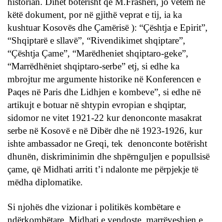
historian. Dihet botërisht që M.Frasheri, jo vetëm në
këtë dokument, por në gjithë veprat e tij, ia ka
kushtuar Kosovës dhe Çamërisë ): “Çështja e Epirit”,
“Shqiptarë e sllavë”, “Rivendikimet shqiptare”,
“Çështja Çame”, “Marëdheniet shqiptaro-geke”,
“Marrëdhëniet shqiptaro-serbe” etj, si edhe ka
mbrojtur me argumente historike në Konferencen e
Paqes në Paris dhe Lidhjen e kombeve”, si edhe në
artikujt e botuar në shtypin evropian e shqiptar,
sidomor ne vitet 1921-22 kur denonconte masakrat
serbe në Kosovë e në Dibër dhe në 1923-1926, kur
ishte ambassador ne Greqi, tek denonconte botërisht
dhunën, diskriminimin dhe shpërnguljen e popullsisë
çame, që Midhati arriti t’i ndalonte me përpjekje të
mëdha diplomatike.
Si njohës dhe vizionar i politikës kombëtare e
ndërkombëtare, Midhati e vendoste marrëveshjen e