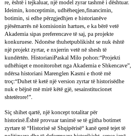
re, është i tejkaluar, një model zyrar tashmë i dështuar.
Ideimin, konceptimin, udhëheqjen,financimin,
botimin, si edhe përzgjedhjen e historianëve
pjësëmarrës në komisionin hartues, e ka bërë vetë
Akademia sipas preferencave të saj, pa projekte
konkuruese. Ndonëse thuhetpublikisht se nuk është
një projekt zyrtar, e nxjerrin vetë në shesh të
kundërtën. HistorianiPaskal Milo pohon:“Projekti
udhëhiqet e monitorohet nga Akademia e Shkencave”,
ndërsa historiani Marenglen Kasmi e thotë më
troç:“Duhet të ketë një version zyrtar të historisëdhe
nuk e bëjnë më mirë këtë gjë, sesainstitucionet
shtetërore!”.
Siç shihet qartë, një koncept totalitar për
historinë.Është provuar tanimë se të gjitha botimet
zyrtare të “Historisë së Shqipërisë“ kanë qenë tejet të
politizuara dhe të deformuara historikisht, sepse janë