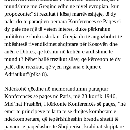
mundshme me Greqinë edhe në nivel evropian, kur
propozonte:“Si rezultat i kësaj marrëveshjeje, të dy
palët do të paraqiten përpara Konferencës së Paqes si
dy palë me një të vetëm interes, duke përkrahun
politikën e shoku-shokut. Greqia do të angazhohet të
mbështesë rivendikimet shqiptare për Kosovën dhe
anën e Dibrës, që kështu në kohën e ardhshme të
mund t`i bëhet ballë rrezikut sllav, që kërcënon të dy
palët dhe rrezikut, që vjen nga ana e tejme e
Adriatikut”(pika 8).
Ndërkohë qëedhe në memorandumin paraqitur
Konferencës së paqes në Paris, më 23 korrik 1946,
Mid’hat Frashëri, i kërkonte Konferencës së paqes, “në
emër të principeve të larta të së drejtës kombëtare e
ndërkombërtare, që tëpërfshiheshin brenda shtetit të
pavarur e paqedashës të Shqipërisë, krahinat shqiptare