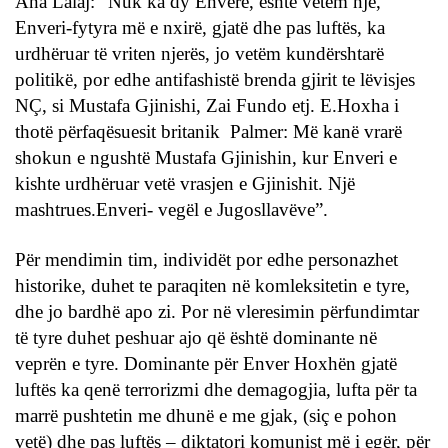
Ana Lalaj: “Nuk ka dy Enverë, është vetëm një,
Enveri-fytyra më e nxirë, gjatë dhe pas luftës, ka
urdhëruar të vriten njerës, jo vetëm kundërshtarë
politikë, por edhe antifashistë brenda gjirit te lëvisjes
NÇ, si Mustafa Gjinishi, Zai Fundo etj. E.Hoxha i
thotë përfaqësuesit britanik Palmer: Më kanë vrarë
shokun e ngushtë Mustafa Gjinishin, kur Enveri e
kishte urdhëruar vetë vrasjen e Gjinishit. Një
mashtrues.Enveri- vegël e Jugosllavëve”.
Për mendimin tim, individët por edhe personazhet
historike, duhet te paraqiten në komleksitetin e tyre,
dhe jo bardhë apo zi. Por në vleresimin përfundimtar
të tyre duhet peshuar ajo që është dominante në
veprën e tyre. Dominante për Enver Hoxhën gjatë
luftës ka qenë terrorizmi dhe demagogjia, lufta për ta
marrë pushtetin me dhunë e me gjak, (siç e pohon
vetë) dhe pas luftës – diktatori komunist më i egër, për