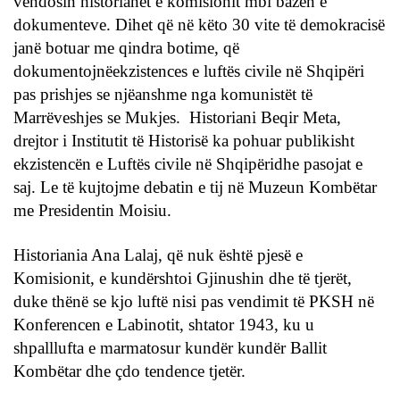
vendosin historianët e komisionit mbi bazën e
dokumenteve. Dihet që në këto 30 vite të demokracisë
janë botuar me qindra botime, që
dokumentojnëekzistences e luftës civile në Shqipëri
pas prishjes se njëanshme nga komunistët të
Marrëveshjes se Mukjes. Historiani Beqir Meta,
drejtor i Institutit të Historisë ka pohuar publikisht
ekzistencën e Luftës civile në Shqipëridhe pasojat e
saj. Le të kujtojme debatin e tij në Muzeun Kombëtar
me Presidentin Moisiu.
Historiania Ana Lalaj, që nuk është pjesë e
Komisionit, e kundërshtoi Gjinushin dhe të tjerët,
duke thënë se kjo luftë nisi pas vendimit të PKSH në
Konferencen e Labinotit, shtator 1943, ku u
shpalllufta e marmatosur kundër kundër Ballit
Kombëtar dhe çdo tendence tjetër.