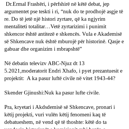
Dr.Ermal Frashëri, i përfshirë në këtë debat, jep
argumentet pse teskti i ri, “nuk do te prodhojë asgje të
re. Do të jetë një histori zyrtare, që ka ngjyrim
mentaliteti totalitar…Vetë zyrtarizimi i punimit
shkencor është antitezë e shkencës. Vula e Akademisë
së Shkencave nuk është mburojë për historinë. Qasje e
gabuar dhe organizim i mbrapshtë”
Në debatin televizv ABC-Njuz dt 13
5.2021,moderatorit Endri Xhafo, i pyet prezantuesit e
projektit: A ka pasur luftë civile në vitet 1943-44?
Skender Gjinushi:Nuk ka pasur lufte civile.
Pra, kryetari i Akdsdemisë së Shkencave, pronari i
këtij projekti, vuri vulën këtij fenomeni kaq të
debatueshem, në vend që të thoshte: këtë do ta