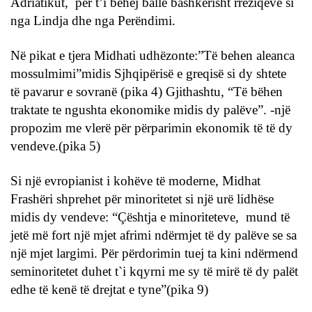
Adriatikut, për t’i bëhëj ballë bashkërisht rreziqeve si
nga Lindja dhe nga Perëndimi.
Në pikat e tjera Midhati udhëzonte:”Të behen aleanca
mossulmimi”midis Sjhqipërisë e greqisë si dy shtete
të pavarur e sovranë (pika 4) Gjithashtu, “Të bëhen
traktate te ngushta ekonomike midis dy palëve”. -një
propozim me vlerë për përparimin ekonomik të të dy
vendeve.(pika 5)
Si një evropianist i kohëve të moderne, Midhat
Frashëri shprehet për minoritetet si një urë lidhëse
midis dy vendeve: “Çështja e minoriteteve, mund të
jetë më fort një mjet afrimi ndërmjet të dy palëve se sa
një mjet largimi. Për përdorimin tuej ta kini ndërmend
seminoritetet duhet t`i kqyrni me sy të mirë të dy palët
edhe të kenë të drejtat e tyne”(pika 9)