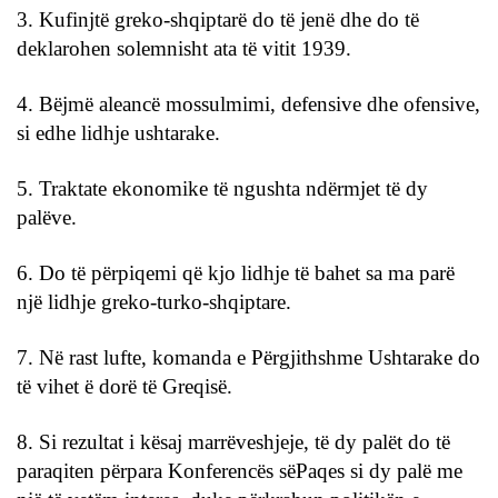
3. Kufinjtë greko-shqiptarë do të jenë dhe do të
deklarohen solemnisht ata të vitit 1939.
4. Bëjmë aleancë mossulmimi, defensive dhe ofensive,
si edhe lidhje ushtarake.
5. Traktate ekonomike të ngushta ndërmjet të dy
palëve.
6. Do të përpiqemi që kjo lidhje të bahet sa ma parë
një lidhje greko-turko-shqiptare.
7. Në rast lufte, komanda e Përgjithshme Ushtarake do
të vihet ë dorë të Greqisë.
8. Si rezultat i kësaj marrëveshjeje, të dy palët do të
paraqiten përpara Konferencës sëPaqes si dy palë me