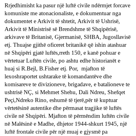
Rrjedhimisht ka pasur një luftë civile ndërmjet forcave
komuniste me atonacionaliste, e dokumentuar nga
dokumentet e Arkivit të shtetit, Arkivit të Ushrisë,
Arkivit të Ministrisë së Brendshme të Shqipërisë,
arkivave të Britanisë, Gjermanisë, SHBA, Jugosllavisë
etj. Thuajse gjithë oficeret britanikë që ishin atashuar
në Shqipëri gjatë luftës,rreth 150, e kanë pohuar e
vërtetuar Luftën civile, po ashtu edhe historianët e
huaj si R.Bejl, B.Fisher etj. Por, mjafton të
lexoshraportet ushtarake të komandantëve dhe
komisareve te divizioneve, brigadave, e batalioneve te
ushtrisë NÇ, si Mehmet Shehu, Dali Ndreu, Shefqet
Peçi,Ndreko Rino, eshumë të tjerë,për të kuptuar
vërtetësinë autentike dhe përmasat tragjike të luftës
civile në Shqipëri. Mjafton të përmëndim luftën civile
në Malësinë e Madhe, dhjetor 1944-shkurt 1945, një
luftë frontale civile për një muaj e gjysmë pa