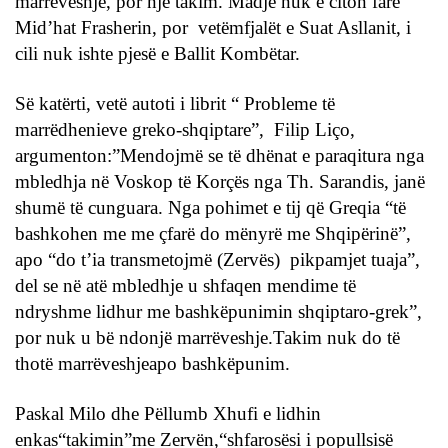
marrëveshje, por një takim. Madje nuk e citon fare
Mid’hat Frasherin, por vetëmfjalët e Suat Asllanit, i
cili nuk ishte pjesë e Ballit Kombëtar.
Së katërti, vetë autoti i librit “ Probleme të
marrëdhenieve greko-shqiptare”, Filip Liço,
argumenton:”Mendojmë se të dhënat e paraqitura nga
mbledhja në Voskop të Korçës nga Th. Sarandis, janë
shumë të cunguara. Nga pohimet e tij që Greqia “të
bashkohen me me çfarë do mënyrë me Shqipërinë”,
apo “do t’ia transmetojmë (Zervës) pikpamjet tuaja”,
del se në atë mbledhje u shfaqen mendime të
ndryshme lidhur me bashkëpunimin shqiptaro-grek”,
por nuk u bë ndonjë marrëveshje.Takim nuk do të
thotë marrëveshjeapo bashkëpunim.
Paskal Milo dhe Pëllumb Xhufi e lidhin
enkas“takimin”me Zervën,“shfarosësi i popullsisë