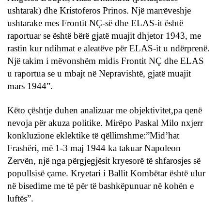
ushtarak) dhe Kristoferos Prinos. Një marrëveshje
ushtarake mes Frontit NÇ-së dhe ELAS-it është
raportuar se është bërë gjatë muajit dhjetor 1943, me
rastin kur ndihmat e aleatëve për ELAS-it u ndërprenë.
Një takim i mëvonshëm midis Frontit NÇ dhe ELAS
u raportua se u mbajt në Nepravishtë, gjatë muajit
mars 1944”.
Këto çështje duhen analizuar me objektivitet,pa qenë
nevoja për akuza politike. Mirëpo Paskal Milo nxjerr
konkluzione eklektike të qëllimshme:”Mid’hat
Frashëri, më 1-3 maj 1944 ka takuar Napoleon
Zervën, një nga përgjegjësit kryesorë të shfarosjes së
popullsisë çame. Kryetari i Ballit Kombëtar është ulur
në bisedime me të për të bashkëpunuar në kohën e
luftës”.