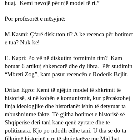
huaj. Kemi nevojë për një model të ri.”
Por profesorët e mësyjnë:
M.Kasmi: Çfarë diskuton ti? A ke recenca për botimet
e tua? Nuk ke!
E. Kapri: Po vë në diskutim formimin tim? Kam
botuar 6 artikuj shkencorë dhe dy libra. Për studimin
“Mbreti Zog”, kam pasur recencën e Roderik Bejlit.
Dritan Egro: Kemi të njëjtin model të shkrimit të
historisë, si në kohën e komunizmit, kur përcaktohej
linja ideologjike dhe historianët ishin të detyruar ta
mbushninme fakte. Të gjitha botimet e historisë së
Shqipërisë deri tani kanë qenë zyrtare dhe të
politizuara. Kjo po ndodh edhe tani. U tha se do ta
fillojmë historinë e re të shqiptarëve me Mid’hat