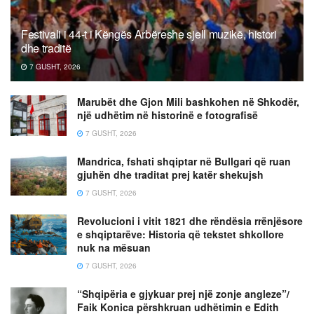
Festivali i 44-t i Këngës Arbëreshe sjell muzikë, histori
dhe traditë
7 GUSHT, 2026
Marubët dhe Gjon Mili bashkohen në Shkodër,
një udhëtim në historinë e fotografisë
7 GUSHT, 2026
Mandrica, fshati shqiptar në Bullgari që ruan
gjuhën dhe traditat prej katër shekujsh
7 GUSHT, 2026
Revolucioni i vitit 1821 dhe rëndësia rrënjësore
e shqiptarëve: Historia që tekstet shkollore
nuk na mësuan
7 GUSHT, 2026
“Shqipëria e gjykuar prej një zonje angleze”/
Faik Konica përshkruan udhëtimin e Edith