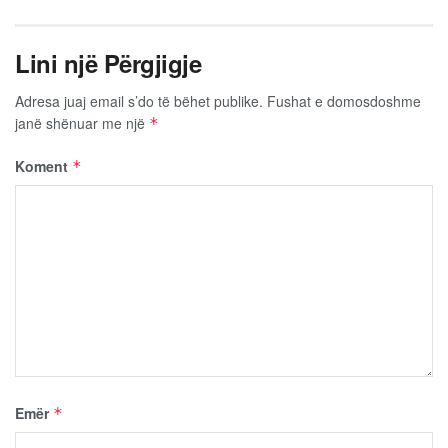
Lini një Përgjigje
Adresa juaj email s’do të bëhet publike.
Fushat e domosdoshme
janë shënuar me një
*
Koment
*
Emër
*