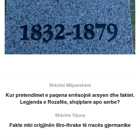
Shkrimi Mëparshëm
Kur pretendimet e paqena errësojnë arsyen dhe faktet.
Legjenda e Rozafës, shqiptare apo serbe?
Shkrimi Vijues
Fakte mbi origjinën iliro-thrake të rracës gjermanike