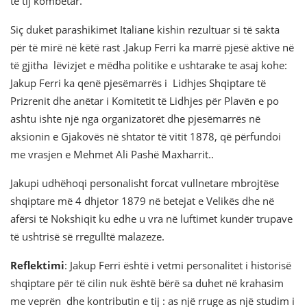
te tij kombëtar.
Siç duket parashikimet Italiane kishin rezultuar si të sakta
për të mirë në këtë rast .Jakup Ferri ka marrë pjesë aktive në
të gjitha lëvizjet e mëdha politike e ushtarake te asaj kohe:
Jakup Ferri ka qenë pjesëmarrës i Lidhjes Shqiptare të
Prizrenit dhe anëtar i Komitetit të Lidhjes për Plavën e po
ashtu ishte një nga organizatorët dhe pjesëmarrës në
aksionin e Gjakovës në shtator të vitit 1878, që përfundoi
me vrasjen e Mehmet Ali Pashë Maxharrit..
Jakupi udhëhoqi personalisht forcat vullnetare mbrojtëse
shqiptare më 4 dhjetor 1879 në betejat e Velikës dhe në
afërsi të Nokshiqit ku edhe u vra në luftimet kundër trupave
të ushtrisë së rregulltë malazeze.
Reflektimi
: Jakup Ferri është i vetmi personalitet i historisë
shqiptare për të cilin nuk është bërë sa duhet në krahasim
me veprën dhe kontributin e tij : as një rruge as një studim i