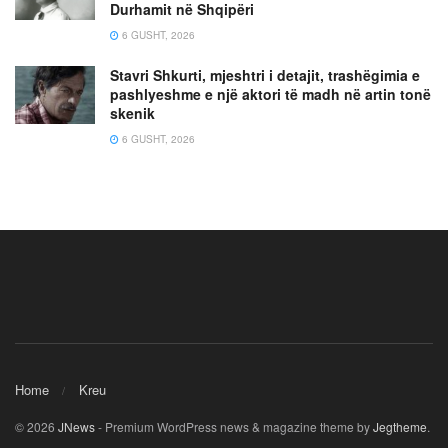
Durhamit në Shqipëri
6 GUSHT, 2026
Stavri Shkurti, mjeshtri i detajit, trashëgimia e
pashlyeshme e një aktori të madh në artin tonë
skenik
6 GUSHT, 2026
Home
Kreu
© 2026
JNews
- Premium WordPress news & magazine theme by
Jegtheme
.