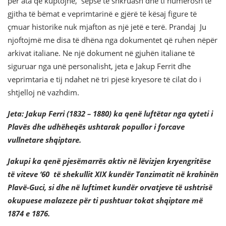
për ata që kuptojnë, sepse të shkruash dhe ti numërosh të
gjitha të bëmat e veprimtarinë e gjërë të kësaj figure të
çmuar historike nuk mjafton as një jetë e terë. Prandaj Ju
njoftojmë me disa të dhëna nga dokumentet që ruhen nëpër
arkivat italiane. Ne një dokument në gjuhën italiane të
siguruar nga unë personalisht, jeta e Jakup Ferrit dhe
veprimtaria e tij ndahet në tri pjesë kryesore të cilat do i
shtjelloj në vazhdim.
Jeta: Jakup Ferri (1832 – 1880) ka qenë luftëtar nga qyteti i
Plavës dhe udhëheqës ushtarak popullor i forcave
vullnetare shqiptare.
Jakupi ka qenë pjesëmarrës aktiv në lëvizjen kryengritëse
të viteve ‘60 të shekullit XIX kundër Tanzimatit në krahinën
Plavë-Guci, si dhe në luftimet kundër orvatjeve të ushtrisë
okupuese malazeze për ti pushtuar tokat shqiptare më
1874 e 1876.