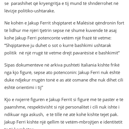
se parashihet që kryengritja e tij mund të shndërrohet në
lëvizje politiko-ushtarake.
Ne kohën e Jakup Ferrit shqiptaret e Malësisë qëndronin fort
të lidhur me njëri tjetrin sepse në shumë kuvende të asaj
kohe Jakup Ferri potenconte vetëm një frazë të vetme:
“Shqiptarëve ju duhet o sot o kurrë bashkimi ushtarak
politik në një rrugë të vetme drejt pavarësisë e bashkimit’’
Sipas dokumenteve në arkiva pushteti Italiania kishte frikë
nga kjo figurë, sepse ato potenconin: Jakup Ferri nuk është
duke ndjekur rrugën tonë e as atë osmane dhe nuk dihet cili
është orientimi i tij’’
Kjo e nxjerrë figurën e Jakup Ferrit si figurë më të pastër e të
paanshme, respektivisht si një personalitet i cili nuk ishte i
ndikuar nga askush, e të tillë në atë kohë kishte tejet pak.
Jakup Ferri kishte një qellim të vetëm-mbrojtjen e identitetit