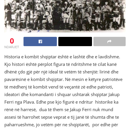
0
NDARJET
Historia e kombit shqiptar është e lashtë dhe e lavdishme.
Kjo histori është përplot figura të ndritshme të cilat kanë
dhënë çdo gjë për një ideal të vetëm të shenjtë: lirinë dhe
pavarësinë e kombit shqiptar. Në mesin e këtyre patriotëve
të mëdhenj të kombit vend të veçantë zë edhe patrioti,
ideatori dhe komandanti i shquar ushtarak shqiptar Jakup
Ferri nga Plava. Edhe pse kjo figurë e ndritur historike ka
rënë në harresë, dua të them se Jakup Ferri nuk mund
assesi të harrohet sepse veprat e tij janë të shumta dhe te
paharrueshme, jo vetëm për ne shqiptarët, por edhe për