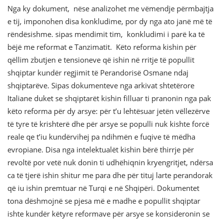
Nga ky dokument, nëse analizohet me vëmendje përmbajtja
e tij, imponohen disa konkludime, por dy nga ato janë më të
rëndësishme. sipas mendimit tim, konkludimi i parë ka të
bëjë me reformat e Tanzimatit. Këto reforma kishin për
qëllim zbutjen e tensioneve që ishin në rritje të popullit
shqiptar kundër regjimit të Perandorisë Osmane ndaj
shqiptarëve. Sipas dokumenteve nga arkivat shtetërore
Italiane duket se shqiptarët kishin filluar ti pranonin nga pak
këto reforma për dy arsye: për t’u lehtësuar jetën vëllezërve
të tyre të krishterë dhe për arsye se populli nuk kishte forcë
reale qe t’iu kundërvihej pa ndihmën e fuqive të mëdha
evropiane. Disa nga intelektualët kishin bërë thirrje për
revoltë por vetë nuk donin ti udhëhiqnin kryengritjet, ndërsa
ca të tjerë ishin shitur me para dhe për tituj larte perandorak
që iu ishin premtuar në Turqi e në Shqipëri. Dokumentet
tona dëshmojnë se pjesa më e madhe e popullit shqiptar
ishte kundër këtyre reformave për arsye se konsideronin se