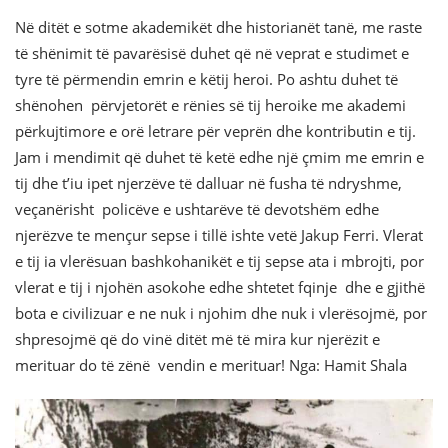
Në ditët e sotme akademikët dhe historianët tanë, me raste
të shënimit të pavarësisë duhet që në veprat e studimet e
tyre të përmendin emrin e këtij heroi. Po ashtu duhet të
shënohen përvjetorët e rënies së tij heroike me akademi
përkujtimore e orë letrare për veprën dhe kontributin e tij.
Jam i mendimit që duhet të ketë edhe një çmim me emrin e
tij dhe t’iu ipet njerzëve të dalluar në fusha të ndryshme,
veçanërisht policëve e ushtarëve të devotshëm edhe
njerëzve te mençur sepse i tillë ishte vetë Jakup Ferri. Vlerat
e tij ia vlerësuan bashkohanikët e tij sepse ata i mbrojti, por
vlerat e tij i njohën asokohe edhe shtetet fqinje dhe e gjithë
bota e civilizuar e ne nuk i njohim dhe nuk i vlerësojmë, por
shpresojmë që do vinë ditët më të mira kur njerëzit e
merituar do të zënë vendin e merituar! Nga: Hamit Shala