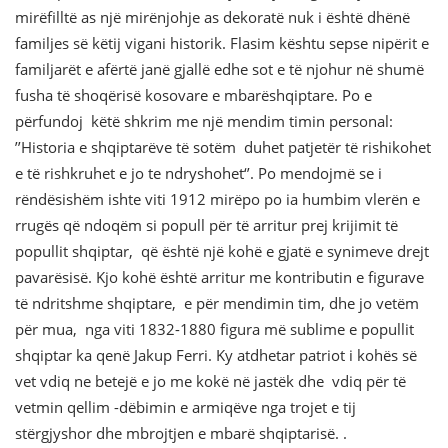
mirëfilltë as një mirënjohje as dekoratë nuk i është dhënë
familjes së këtij vigani historik. Flasim kështu sepse nipërit e
familjarët e afërtë janë gjallë edhe sot e të njohur në shumë
fusha të shoqërisë kosovare e mbarëshqiptare. Po e
përfundoj këtë shkrim me një mendim timin personal:
’’Historia e shqiptarëve të sotëm duhet patjetër të rishikohet
e të rishkruhet e jo te ndryshohet‘’. Po mendojmë se i
rëndësishëm ishte viti 1912 mirëpo po ia humbim vlerën e
rrugës që ndoqëm si popull për të arritur prej krijimit të
popullit shqiptar, që është një kohë e gjatë e synimeve drejt
pavarësisë. Kjo kohë është arritur me kontributin e figurave
të ndritshme shqiptare, e për mendimin tim, dhe jo vetëm
për mua, nga viti 1832-1880 figura më sublime e popullit
shqiptar ka qenë Jakup Ferri. Ky atdhetar patriot i kohës së
vet vdiq ne betejë e jo me kokë në jastëk dhe vdiq për të
vetmin qellim -dëbimin e armiqëve nga trojet e tij
stërgjyshor dhe mbrojtjen e mbarë shqiptarisë. .