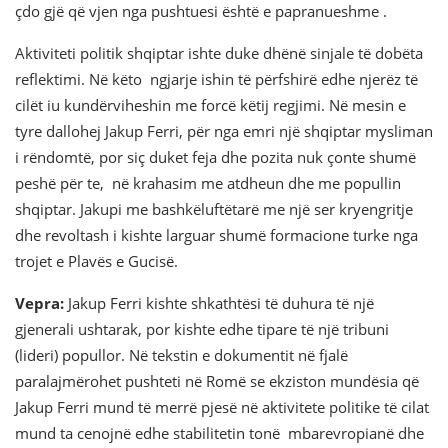
çdo gjë që vjen nga pushtuesi është e papranueshme .
Aktiviteti politik shqiptar ishte duke dhënë sinjale të dobëta
reflektimi. Në këto ngjarje ishin të përfshirë edhe njerëz të
cilët iu kundërviheshin me forcë këtij regjimi. Në mesin e
tyre dallohej Jakup Ferri, për nga emri një shqiptar mysliman
i rëndomtë, por siç duket feja dhe pozita nuk çonte shumë
peshë për te, në krahasim me atdheun dhe me popullin
shqiptar. Jakupi me bashkëluftëtarë me një ser kryengritje
dhe revoltash i kishte larguar shumë formacione turke nga
trojet e Plavës e Gucisë.
Vepra:
Jakup Ferri kishte shkathtësi të duhura të një
gjenerali ushtarak, por kishte edhe tipare të një tribuni
(lideri) popullor. Në tekstin e dokumentit në fjalë
paralajmërohet pushteti në Romë se ekziston mundësia që
Jakup Ferri mund të merrë pjesë në aktivitete politike të cilat
mund ta cenojnë edhe stabilitetin tonë mbarevropianë dhe