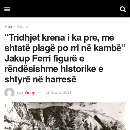
Kreu
Kultura
“Tridhjet krena i ka pre, me
shtatë plagë po rri në kambë”
Jakup Ferri figurë e
rëndësishme historike e
shtyrë në harresë
nga
Vinny
28 Gusht, 2021