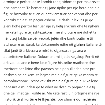
armiqtë e përbetuar të kombit tonë, sidomos për malazezët
dhe osmanët. Të bëmat e tij janë tipike për një hero dhe një
figurë historike të cilën duhet vlerësuar për veprat dhe për
kontributin e tij të paçmueshëm. Te dashur lexues ju që
gjeni kohë për t’ia lëshuar një sy këtij shkrimi dhe të njiheni
me këtë figure të jashtëzakonshme shqiptare më duhet ta
nënvizoj faktin se për veprat, jetën dhe kontributin e tij
atdhetar e ushtarak ka dokumente edhe në gjuhen italiane të
cilat janë të arkivuara e mirë te siguruara nga ana e
autoriteteve Italiane. Dokumentimi i jetës se Jakup Ferrit në
arkivat Italiane e bënë këtë figurë historike madhore dhe
meritore për lirinë dhe pavarësinë e popullit shqiptar pra
dëshmojnë që kemi të bëjmë me një figurë që ka merita të
pamohueshme , respektivisht me një figurë që nuk ka lënë
hapësirë e mundësi që të vihet në dyshim prejardhja e tij
dhe qëllimet që i kishte ai. Me këtë rast Ju njoftojmë me një
historik të shkurtër e të thjeshtë, por shumë domethënës