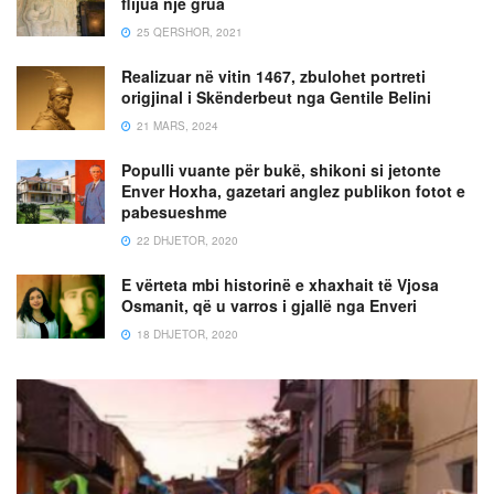
flijua një grua
25 QERSHOR, 2021
Realizuar në vitin 1467, zbulohet portreti
origjinal i Skënderbeut nga Gentile Belini
21 MARS, 2024
Populli vuante për bukë, shikoni si jetonte
Enver Hoxha, gazetari anglez publikon fotot e
pabesueshme
22 DHJETOR, 2020
E vërteta mbi historinë e xhaxhait të Vjosa
Osmanit, që u varros i gjallë nga Enveri
18 DHJETOR, 2020