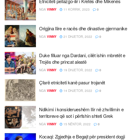
Etniciteti pellazgo-ilir i Kretës dhe Mikenës
NGA
VINNY
11 KORRIK, 2023
0
Origjina Ilire e racës dhe dinastive gjermanike
NGA
VINNY
21 DHJETOR, 2022
0
Duke filluar nga Dardani, cilët ishin mbretët e
Trojës dhe princat aleatë
NGA
VINNY
19 DHJETOR, 2022
0
Çfarë etniciteti kanë pasur trojanët
NGA
VINNY
14 DHJETOR, 2022
0
Ndikimi i konsiderueshëm Ilir në zhvillimin e
territoreve që sot i përfshin shteti Grek
NGA
VINNY
15 NËNTOR, 2022
0
Kocaqi: Zgjedhja e Begajt për president dogji