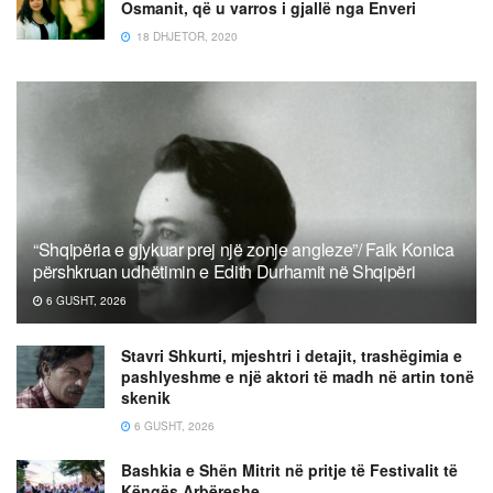
Osmanit, që u varros i gjallë nga Enveri
18 DHJETOR, 2020
“Shqipëria e gjykuar prej një zonje angleze”/ Faik Konica
përshkruan udhëtimin e Edith Durhamit në Shqipëri
6 GUSHT, 2026
Stavri Shkurti, mjeshtri i detajit, trashëgimia e
pashlyeshme e një aktori të madh në artin tonë
skenik
6 GUSHT, 2026
Bashkia e Shën Mitrit në pritje të Festivalit të
Këngës Arbëreshe