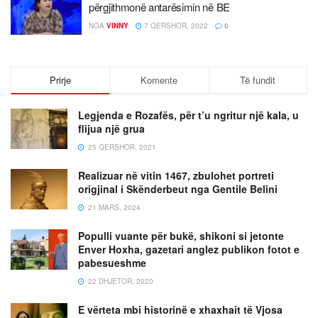
përgjithmonë antarësimin në BE
NGA
VINNY
7 QERSHOR, 2022
0
Prirje
Komente
Të fundit
Legjenda e Rozafës, për t’u ngritur një kala, u
flijua një grua
25 QERSHOR, 2021
Realizuar në vitin 1467, zbulohet portreti
origjinal i Skënderbeut nga Gentile Belini
21 MARS, 2024
Populli vuante për bukë, shikoni si jetonte
Enver Hoxha, gazetari anglez publikon fotot e
pabesueshme
22 DHJETOR, 2020
E vërteta mbi historinë e xhaxhait të Vjosa