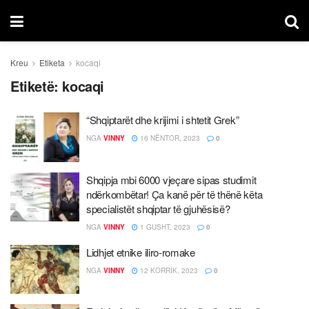
Kreu
Etiketa
kocaqi
Etiketë:
kocaqi
“Shqiptarët dhe krijimi i shtetit Grek”
NGA
VINNY
16 NËNTOR, 2023
0
Shqipja mbi 6000 vjeçare sipas studimit
ndërkombëtar! Ça kanë për të thënë këta
specialistët shqiptar të gjuhësisë?
NGA
VINNY
1 GUSHT, 2023
0
Lidhjet etnike iliro-romake
NGA
VINNY
12 KORRIK, 2023
0