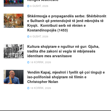
6 GUSHT, 2026
Shkërmoqja e propagandës serbe: Shërbëtorët
e Sulltanit që pretendojnë të jenë mbrojtës të
Kryqit. Kontributi serb në rënien e
Kostandinopojës (1453)
6 GUSHT, 2026
Kultura shqiptare e ngulitur në gur: Gjuha,
tradita dhe zakoni si vegla të mbijetesës
identitare mes arvanitasve
18 KORRIK, 2026
Vendim Kapaj, mjeshtri i fyellit që çoi tingujt e
iso-polifonisë shqiptare në filmin e
Christopher Nolan
18 KORRIK, 2026