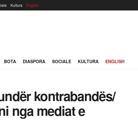
iale
Kultura
English
BOTA
DIASPORA
SOCIALE
KULTURA
ENGLISH
kundër kontrabandës/
ni nga mediat e