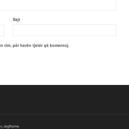
Sajt
in tim, për herën tjetër që komentoj.
by
Jegtheme
.