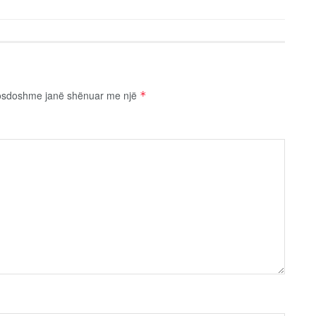
osdoshme janë shënuar me një
*