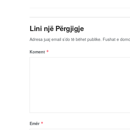
Lini një Përgjigje
Adresa juaj email s’do të bëhet publike.
Fushat e dom
Koment
*
Emër
*