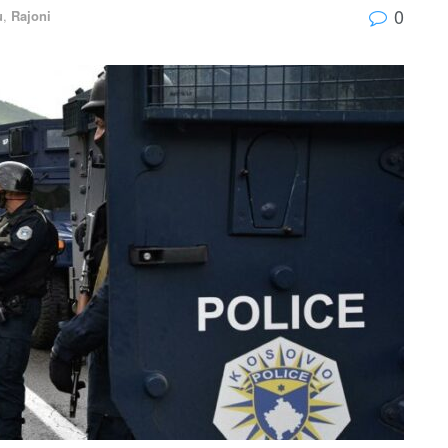
0
u
,
Rajoni