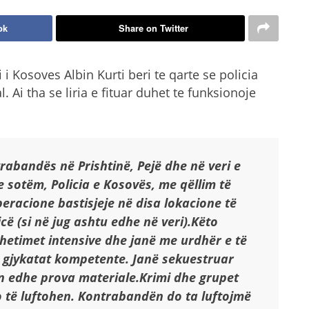
ok
Share on Twitter
 i Kosoves Albin Kurti beri te qarte se policia
l. Ai tha se liria e fituar duhet te funksionoje
trabandës në Prishtinë, Pejë dhe në veri e
e sotëm, Policia e Kosovës, me qëllim të
peracione bastisjeje në disa lokacione të
cë (si në jug ashtu edhe në veri).
Këto
hetimet intensive dhe janë me urdhër e të
gjykatat kompetente. Janë sekuestruar
n edhe prova materiale.
Krimi dhe grupet
o të luftohen. Kontrabandën do ta luftojmë