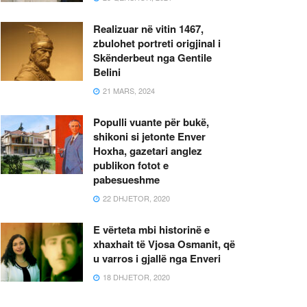
Realizuar në vitin 1467,
zbulohet portreti origjinal i
Skënderbeut nga Gentile
Belini
21 MARS, 2024
Populli vuante për bukë,
shikoni si jetonte Enver
Hoxha, gazetari anglez
publikon fotot e
pabesueshme
22 DHJETOR, 2020
E vërteta mbi historinë e
xhaxhait të Vjosa Osmanit, që
u varros i gjallë nga Enveri
18 DHJETOR, 2020