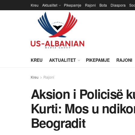
Kreu
Aktualitet
Pikepamje
Rajoni
Bota
Diaspora
Soc
KREU
AKTUALITET
PIKEPAMJE
RAJONI
Kreu
Rajoni
Aksion i Policisë 
Kurti: Mos u ndiko
Beogradit