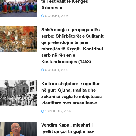
të Festivalit të Këngës
Arbëreshe
6 GUSHT, 2026
Shkërmoqja e propagandës
serbe: Shërbëtorët e Sulltanit
që pretendojnë të jenë
mbrojtës të Kryqit. Kontributi
serb në rënien e
Kostandinopojës (1453)
6 GUSHT, 2026
Kultura shqiptare e ngulitur
në gur: Gjuha, tradita dhe
zakoni si vegla të mbijetesës
identitare mes arvanitasve
18 KORRIK, 2026
Vendim Kapaj, mjeshtri i
fyellit që çoi tingujt e iso-