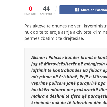
0
44
Share on Facebo
NDARJET
SHIKIMET
Pas akteve te dhunes ne veri, kryeministri
nuk do te toleroje asnje aktivitete krimina
permes zbatimit te drejtesise.
Aksion i Policisë kundër krimit e kon
jug të MitrovicësHerët në mëngjesin 
luftimit të kontrabandës ka filluar o
ndryshme në Prishtinë, Pejë e Mitrovi
veprime policore janë paraprirë nga 
bashkërenduara me prokuroritë dhe 
mallra e dëshmi të tjera që paraqesi
kriminale nuk do të tolerohen dhe d