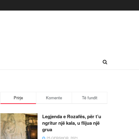
Prirje
Komente
Të fundit
Legjenda e Rozafës, për t’u
ngritur një kala, u flijua një
grua
25 QERSHOR, 2021