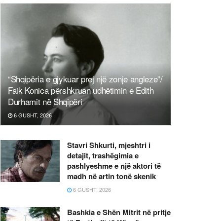
“Shqipëria e gjykuar prej një zonje angleze”/
Faik Konica përshkruan udhëtimin e Edith
Durhamit në Shqipëri
6 GUSHT, 2026
Stavri Shkurti, mjeshtri i
detajit, trashëgimia e
pashlyeshme e një aktori të
madh në artin tonë skenik
6 GUSHT, 2026
Bashkia e Shën Mitrit në pritje