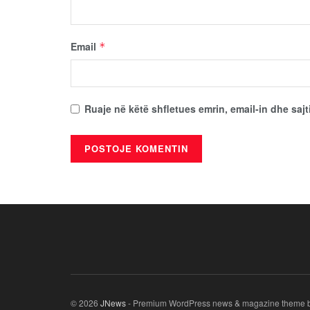
Email
*
Ruaje në këtë shfletues emrin, email-in dhe sajt
© 2026
JNews
- Premium WordPress news & magazine theme 