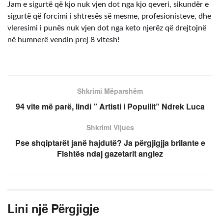
Jam e sigurtë që kjo nuk vjen dot nga kjo qeveri, sikundër e
sigurtë që forcimi i shtresës së mesme, profesionisteve, dhe
vleresimi i punës nuk vjen dot nga keto njerëz që drejtojnë
në humnerë vendin prej 8 vitesh!
Shkrimi Mëparshëm
94 vite më parë, lindi ” Artisti i Popullit” Ndrek Luca
Shkrimi Vijues
Pse shqiptarët janë hajdutë? Ja përgjigjja brilante e
Fishtës ndaj gazetarit anglez
Lini një Përgjigje