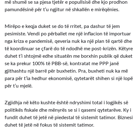
më shumë se sa pjesa tjetër e popullsisë dhe kjo prodhon
pamundësinë për t’u ngjitur në shkallën e mirëqënies.
Mirëpo e keqja duket se do të rritet, pa dashur të jem
pesimiste. Vendi po përballet me një inflacion të importuar
nga kriza e pandemisë, qeveria nuk ka një plan të qartë dhe
të koordinuar se çfarë do të ndodhë me post-krizën. Këtyre
duhet t’i shtojmë edhe situatën me borxhin publik që duket
se ka prekur 100% të PBB-së, kontratat me PPP janë
gjithashtu një barrë për buxhetin. Pra, buxheti nuk ka më
para për t’ia hedhur ekonomisë, qytetarët shihen si një lopë
për t’u mjelë.
Zgjidhja në këto kushte është ndryshimi total i logjikës së
politikës fiskale dhe mënyrës se si i qasemi qytetarëve. Ky i
fundit duhet të jetë në piedestal të sistemit tatimor. Biznesi
duhet të jetë në fokus të sistemit tatimor.