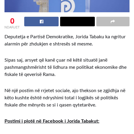
0
NDARJET
Deputetja e Partisë Demokratike, Jorida Tabaku ka ngritur
alarmin për zhdukjen e shtresës së mesme.
Sipas saj, arsyet që kanë çuar në këtë situatë janë
pashmangshmërisht të lidhura me politikat ekonomike dhe
fiskale të qeverisë Rama.
Në një postim në rrjetet sociale, ajo thekson se zgjidhja në
këto kushte është ndryshimi total i logjikës së politikës
fiskale dhe mënyrës se si i qasen qytetarëve.
Postimi i plotë në Facebook i Jorida Tabakut: