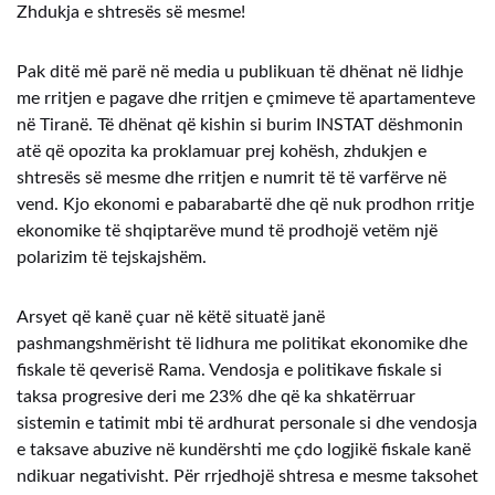
Zhdukja e shtresës së mesme!
Pak ditë më parë në media u publikuan të dhënat në lidhje
me rritjen e pagave dhe rritjen e çmimeve të apartamenteve
në Tiranë. Të dhënat që kishin si burim INSTAT dëshmonin
atë që opozita ka proklamuar prej kohësh, zhdukjen e
shtresës së mesme dhe rritjen e numrit të të varfërve në
vend. Kjo ekonomi e pabarabartë dhe që nuk prodhon rritje
ekonomike të shqiptarëve mund të prodhojë vetëm një
polarizim të tejskajshëm.
Arsyet që kanë çuar në këtë situatë janë
pashmangshmërisht të lidhura me politikat ekonomike dhe
fiskale të qeverisë Rama. Vendosja e politikave fiskale si
taksa progresive deri me 23% dhe që ka shkatërruar
sistemin e tatimit mbi të ardhurat personale si dhe vendosja
e taksave abuzive në kundërshti me çdo logjikë fiskale kanë
ndikuar negativisht. Për rrjedhojë shtresa e mesme taksohet