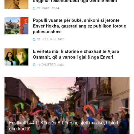
origjinal i Skënderbeut nga Gentile Belini
21 MARS, 2024
Populli vuante për bukë, shikoni si jetonte
Enver Hoxha, gazetari anglez publikon fotot e
pabesueshme
22 DHJETOR, 2020
E vërteta mbi historinë e xhaxhait të Vjosa
Osmanit, që u varros i gjallë nga Enveri
18 DHJETOR, 2020
Festivali i 44-t i Këngës Arbëreshe sjell muzikë, histori
dhe traditë