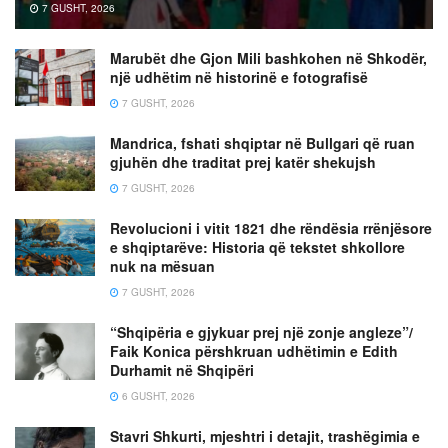
7 GUSHT, 2026
Marubët dhe Gjon Mili bashkohen në Shkodër,
një udhëtim në historinë e fotografisë
7 GUSHT, 2026
Mandrica, fshati shqiptar në Bullgari që ruan
gjuhën dhe traditat prej katër shekujsh
7 GUSHT, 2026
Revolucioni i vitit 1821 dhe rëndësia rrënjësore
e shqiptarëve: Historia që tekstet shkollore
nuk na mësuan
7 GUSHT, 2026
“Shqipëria e gjykuar prej një zonje angleze”/
Faik Konica përshkruan udhëtimin e Edith
Durhamit në Shqipëri
6 GUSHT, 2026
Stavri Shkurti, mjeshtri i detajit, trashëgimia e