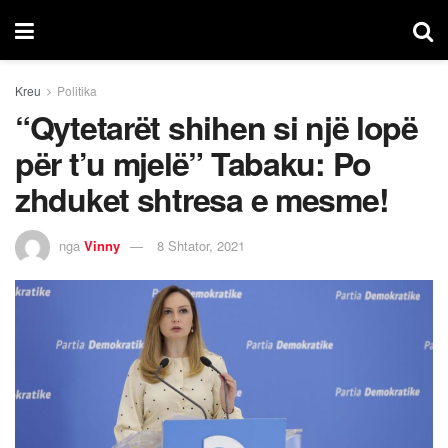
Kreu
Politika
“Qytetarët shihen si një lopë
për t’u mjelë” Tabaku: Po
zhduket shtresa e mesme!
nga
Vinny
8 Shtator, 2021