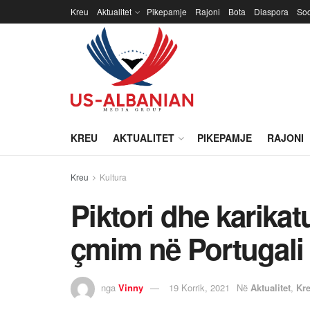
Kreu
Aktualitet
Pikepamje
Rajoni
Bota
Diaspora
Soc
KREU
AKTUALITET
PIKEPAMJE
RAJONI
Kreu
Kultura
Piktori dhe karikat
çmim në Portugali
nga
Vinny
19 Korrik, 2021
Në
Aktualitet
,
Kr