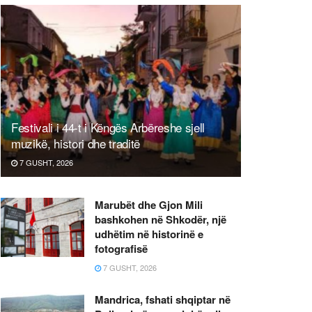
Festivali i 44-t i Këngës Arbëreshe sjell
muzikë, histori dhe traditë
7 GUSHT, 2026
Marubët dhe Gjon Mili
bashkohen në Shkodër, një
udhëtim në historinë e
fotografisë
7 GUSHT, 2026
Mandrica, fshati shqiptar në