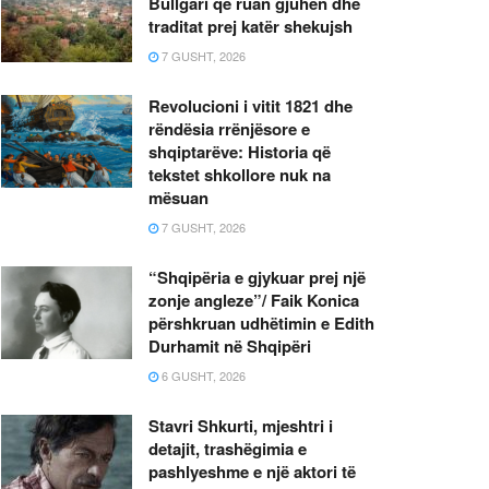
Bullgari që ruan gjuhën dhe
traditat prej katër shekujsh
7 GUSHT, 2026
Revolucioni i vitit 1821 dhe
rëndësia rrënjësore e
shqiptarëve: Historia që
tekstet shkollore nuk na
mësuan
7 GUSHT, 2026
“Shqipëria e gjykuar prej një
zonje angleze”/ Faik Konica
përshkruan udhëtimin e Edith
Durhamit në Shqipëri
6 GUSHT, 2026
Stavri Shkurti, mjeshtri i
detajit, trashëgimia e
pashlyeshme e një aktori të