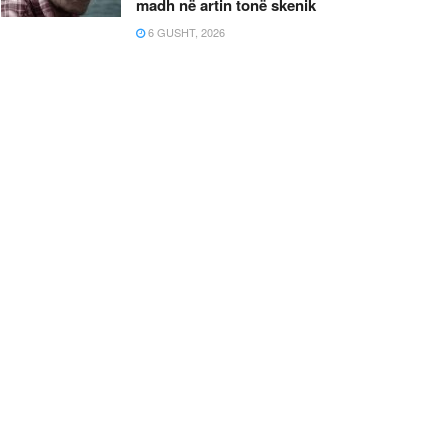
madh në artin tonë skenik
6 GUSHT, 2026