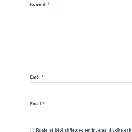
Koment
*
Emër
*
Email
*
Ruaje në këtë shfletues emrin, email-in dhe sajt