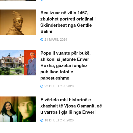
Realizuar në vitin 1467,
zbulohet portreti origjinal i
Skënderbeut nga Gentile
Belini
21 MARS, 2024
Populli vuante për bukë,
shikoni si jetonte Enver
Hoxha, gazetari anglez
publikon fotot e
pabesueshme
22 DHJETOR, 2020
E vërteta mbi historinë e
xhaxhait të Vjosa Osmanit, që
u varros i gjallë nga Enveri
18 DHJETOR, 2020