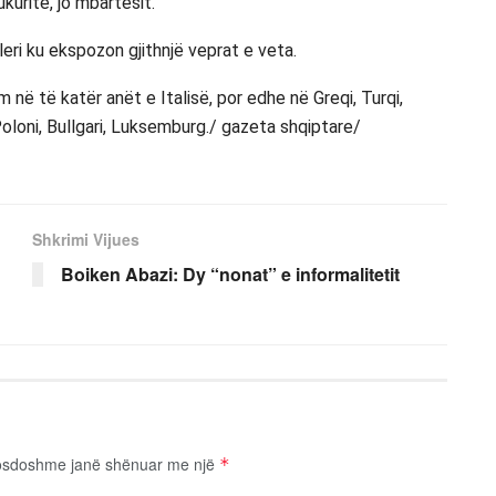
ukuritë, jo mbartësit.
leri ku ekspozon gjithnjë veprat e veta.
në të katër anët e Italisë, por edhe në Greqi, Turqi,
 Poloni, Bullgari, Luksemburg./ gazeta shqiptare/
Shkrimi Vijues
Boiken Abazi: Dy “nonat” e informalitetit
osdoshme janë shënuar me një
*