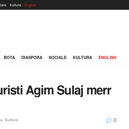
iale
Kultura
English
BOTA
DIASPORA
SOCIALE
KULTURA
ENGLISH
uristi Agim Sulaj merr
0
eu
,
Kultura