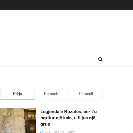
Prirje
Komente
Të fundit
Legjenda e Rozafës, për t’u
ngritur një kala, u flijua një
grua
25 QERSHOR, 2021