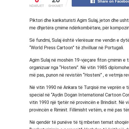
Share on Facebo
NDARJET
SHIKIMET
Piktori dhe karikaturisti Agim Sulaj, jeton dhe ushtr
me dhjetëra çmime ndërkombëtare, për kompozim
Së fundmi, Sulaj është vlerësuar me vendin e dyt
“World Press Cartoon” të zhvilluar në Portugali.
Agim Sulaj në moshën 19-vjeçare fiton çmimin e ti
organizuar nga “Hosteni”. Në vitin 1985 diplomohe
më pas, punon në revistën “Hosteni” , e vetmja rev
Në vitin 1990 në Ankara të Turqisë me veprën e tij 
special në “Aydin Dogan International Cartoon Com
vitin 1993 një tjetër në provincën e Brindisit. Në
provincën e Riminit. Fillimisht vetëm, e më pas të
Në qendër të punëve të tij mbeten temat shoqëro