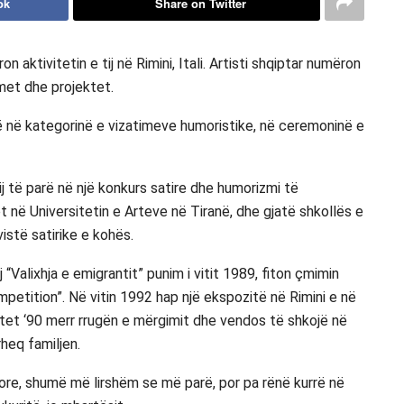
ok
Share on Twitter
on aktivitetin e tij në Rimini, Itali. Artisti shqiptar numëron
et dhe projektet.
ë në kategorinë e vizatimeve humoristike, në ceremoninë e
j të parë në një konkurs satire dhe humorizmi të
t në Universitetin e Arteve në Tiranë, dhe gjatë shkollës e
istë satirike e kohës.
“Valixhja e emigrantit” punim i vitit 1989, fiton çmimin
petition”. Në vitin 1992 hap një ekspozitë në Rimini e në
 vitet ‘90 merr rrugën e mërgimit dhe vendos të shkojë në
rheq familjen.
re, shumë më lirshëm se më parë, por pa rënë kurrë në