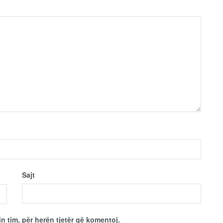
Sajt
in tim, për herën tjetër që komentoj.