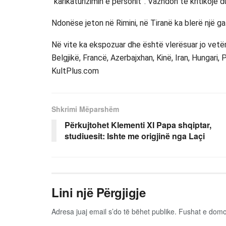
“karikaturizimin e personit”. Vazhdon të kritikojë d
Ndonëse jeton në Rimini, në Tiranë ka blerë një ga
Në vite ka ekspozuar dhe është vlerësuar jo vetëm 
Belgjikë, Francë, Azerbajxhan, Kinë, Iran, Hungari,
KultPlus.com
Shkrimi Mëparshëm
Përkujtohet Klementi XI Papa shqiptar,
studiuesit: Ishte me origjinë nga Laçi
Lini një Përgjigje
Adresa juaj email s’do të bëhet publike.
Fushat e dom