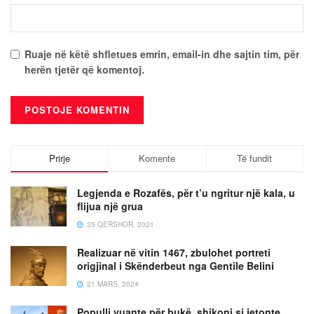
Ruaje në këtë shfletues emrin, email-in dhe sajtin tim, për
herën tjetër që komentoj.
Prirje
Komente
Të fundit
Legjenda e Rozafës, për t’u ngritur një kala, u
flijua një grua
25 QERSHOR, 2021
Realizuar në vitin 1467, zbulohet portreti
origjinal i Skënderbeut nga Gentile Belini
21 MARS, 2024
Populli vuante për bukë, shikoni si jetonte