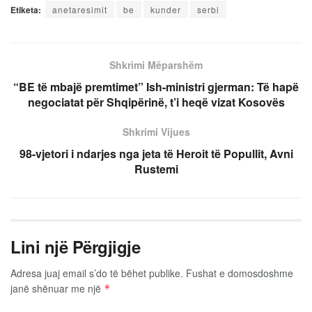
Etiketa:
anetaresimit
be
kunder
serbi
Shkrimi Mëparshëm
“BE të mbajë premtimet” Ish-ministri gjerman: Të hapë
negociatat për Shqipërinë, t’i heqë vizat Kosovës
Shkrimi Vijues
98-vjetori i ndarjes nga jeta të Heroit të Popullit, Avni
Rustemi
Lini një Përgjigje
Adresa juaj email s’do të bëhet publike.
Fushat e domosdoshme
janë shënuar me një
*