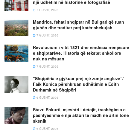
një udhëtim në historinë e fotografisë
7 GUSHT, 2026
Mandrica, fshati shqiptar në Bullgari që ruan
gjuhën dhe traditat prej katër shekujsh
7 GUSHT, 2026
Revolucioni i vitit 1821 dhe rëndësia rrënjësore
e shqiptarëve: Historia që tekstet shkollore
nuk na mësuan
7 GUSHT, 2026
“Shqipëria e gjykuar prej një zonje angleze”/
Faik Konica përshkruan udhëtimin e Edith
Durhamit në Shqipëri
6 GUSHT, 2026
Stavri Shkurti, mjeshtri i detajit, trashëgimia e
pashlyeshme e një aktori të madh në artin tonë
skenik
6 GUSHT, 2026