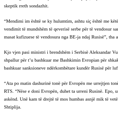
skeptik rreth sondazhit.
“Mendimi im është se ky hulumtim, ashtu siç është me këtë n
vendimit të mundshëm të qeverisë serbe për të vendosur san
masat kufizuese të vendosura nga BE-ja ndaj Rusisë”, tha a
Kjo vjen pasi ministri i brendshëm i Serbisë Aleksandar Vul
shpallur për t’u bashkuar me Bashkimin Evropian për shkak 
bashkuar sanksioneve ndërkombëtare kundër Rusisë për luf
“Ata po matin dashurinë tonë për Evropën me urrejtjen tonë
RTS. “Nëse e doni Evropën, duhet ta urreni Rusinë. Epo, un
askënd. Unë kam të drejtë të mos humbas asnjë mik të vetëm
Shtiplija.