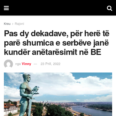
Kreu
Rajoni
Pas dy dekadave, për herë të
parë shumica e serbëve janë
kundër anëtarësimit në BE
nga
Vinny
23 Prill, 2022