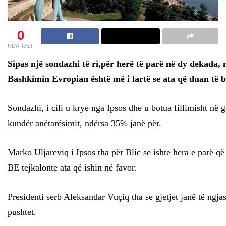
0
NDARJET
Sipas një sondazhi të ri,për herë të parë në dy dekada,
Bashkimin Evropian është më i lartë se ata që duan të 
Sondazhi, i cili u krye nga Ipsos dhe u botua fillimisht në
kundër anëtarësimit, ndërsa 35% janë për.
Marko Uljareviq i Ipsos tha për Blic se ishte hera e parë q
BE tejkalonte ata që ishin në favor.
Presidenti serb Aleksandar Vuçiq tha se gjetjet janë të ng
pushtet.