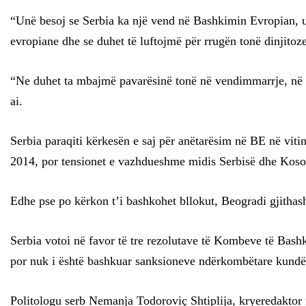
“Unë besoj se Serbia ka një vend në Bashkimin Evropian, u
evropiane dhe se duhet të luftojmë për rrugën tonë dinjitoze
“Ne duhet ta mbajmë pavarësinë tonë në vendimmarrje, në t
ai.
Serbia paraqiti kërkesën e saj për anëtarësim në BE në viti
2014, por tensionet e vazhdueshme midis Serbisë dhe Koso
Edhe pse po kërkon t’i bashkohet bllokut, Beogradi gjitha
Serbia votoi në favor të tre rezolutave të Kombeve të Bash
por nuk i është bashkuar sanksioneve ndërkombëtare kund
Politologu serb Nemanja Todoroviç Shtiplija, kryeredaktor