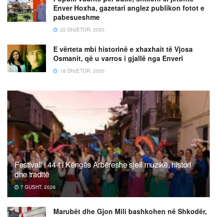
Enver Hoxha, gazetari anglez publikon fotot e
pabesueshme
22 DHJETOR, 2020
E vërteta mbi historinë e xhaxhait të Vjosa
Osmanit, që u varros i gjallë nga Enveri
18 DHJETOR, 2020
Festivali i 44-t i Këngës Arbëreshe sjell muzikë, histori
dhe traditë
7 GUSHT, 2026
Marubët dhe Gjon Mili bashkohen në Shkodër,