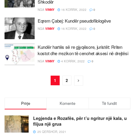
Shkodër
NGA
VINNY
16 KORRIK, 2022
0
Eqrem Çabej: Kundër pseudofilologëve
NGA
VINNY
16 KORRIK, 2022
0
Kundër hartës së re gjyqësore, juristët: Rriten
kostot dhe rrezikon të cenohet aksesi në drejtësi
NGA
VINNY
4 KORRIK, 2022
0
1
2
Prirje
Komente
Të fundit
Legjenda e Rozafës, për t’u ngritur një kala, u
flijua një grua
25 QERSHOR, 2021