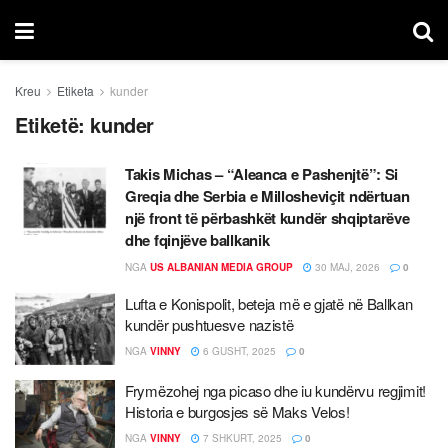
Kreu
Etiketa
kunder
Etiketë:
kunder
Takis Michas
–
“Aleanca e Pashenjtë”: Si
Greqia dhe Serbia e Milloshevi
çit ndërtuan
një front të përbashkët kundër shqiptarëve
dhe fqinjëve ballkanik
NGA
US ALBANIAN MEDIA GROUP
30 MAJ, 2026
0
Lufta e Konispolit, beteja më e gjatë në Ballkan
kundër pushtuesve nazistë
NGA
VINNY
6 GUSHT, 2025
0
Frymëzohej nga picaso dhe iu kundërvu regjimit!
Historia e burgosjes së Maks Velos!
NGA
VINNY
7 SHKURT, 2025
0