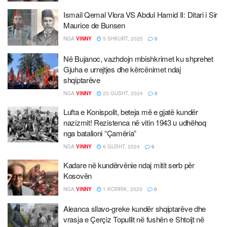
Ismail Qemal Vlora VS Abdul Hamid II: Ditari i Sir
Maurice de Bunsen
NGA
VINNY
5 SHKURT, 2025
0
Në Bujanoc, vazhdojn mbishkrimet ku shprehet
Gjuha e urrejtjes dhe kërcënimet ndaj
shqiptarëve
NGA
VINNY
23 GUSHT, 2024
0
Lufta e Konispolit, beteja më e gjatë kundër
nazizmit! Rezistenca në vitin 1943 u udhëhoq
nga batalioni “Çamëria”
NGA
VINNY
6 GUSHT, 2024
0
Kadare në kundërvënie ndaj mitit serb për
Kosovën
NGA
VINNY
1 KORRIK, 2023
0
Aleanca sllavo-greke kundër shqiptarëve dhe
vrasja e Çerçiz Topullit në fushën e Shtoijt në