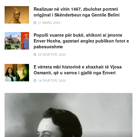
Realizuar në vitin 1467, zbulohet portreti
origjinal i Skënderbeut nga Gentile Belini
21 MARS, 2024
Populli vuante për bukë, shikoni si jetonte
Enver Hoxha, gazetari anglez publikon fotot e
pabesueshme
22 DHJETOR, 2020
E vërteta mbi historinë e xhaxhait të Vjosa
Osmanit, që u varros i gjallë nga Enveri
18 DHJETOR, 2020