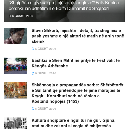
“Shqipëria e gjykuar prej një zonje angleze”/ Faik Konica
përshkruan udhëtimin e Edith Durhamit në Shqipëri
6 GUSHT, 2026
Stavri Shkurti, mjeshtri i detajit, trashëgimia e
pashlyeshme e një aktori të madh në artin tonë
skenik
6 GUSHT, 2026
Bashkia e Shën Mitrit në pritje të Festivalit të
Këngës Arbëreshe
6 GUSHT, 2026
Shkërmoqja e propagandës serbe: Shërbëtorët
e Sulltanit që pretendojnë të jenë mbrojtës të
Kryqit. Kontributi serb në rënien e
Kostandinopojës (1453)
6 GUSHT, 2026
Kultura shqiptare e ngulitur në gur: Gjuha,
tradita dhe zakoni si vegla të mbijetesës