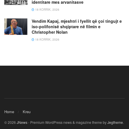
identitare mes arvanitasve
18 KORRIK, 2026
Vendim Kapaj, mjeshtri i fyellit që çoi tingujt e
iso-polifonisë shqiptare në filmin e
Christopher Nolan
18 KORRIK, 2026
Home
Kreu
© 2026
JNews
- Premium WordPress news & magazine theme by
Jegtheme
.