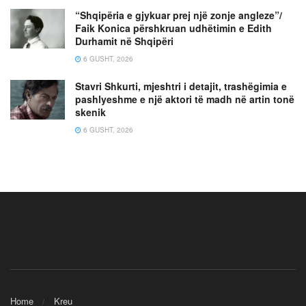
“Shqipëria e gjykuar prej një zonje angleze”/
Faik Konica përshkruan udhëtimin e Edith
Durhamit në Shqipëri
6 GUSHT, 2026
Stavri Shkurti, mjeshtri i detajit, trashëgimia e
pashlyeshme e një aktori të madh në artin tonë
skenik
6 GUSHT, 2026
Home
Kreu