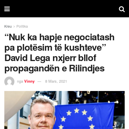
Kreu
Politika
“Nuk ka hapje negociatash
pa plotësim të kushteve”
David Lega nxjerr bllof
propagandën e Rilindjes
nga
Vinny
8 Mars, 2021