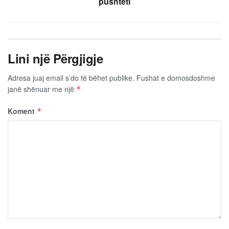
pushteti
Lini një Përgjigje
Adresa juaj email s’do të bëhet publike.
Fushat e domosdoshme
janë shënuar me një
*
Koment
*