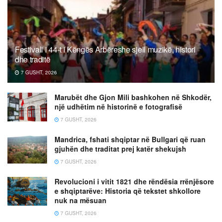
Festivali i 44-t i Këngës Arbëreshe sjell muzikë, histori
dhe traditë
7 GUSHT, 2026
Marubët dhe Gjon Mili bashkohen në Shkodër,
një udhëtim në historinë e fotografisë
7 GUSHT, 2026
Mandrica, fshati shqiptar në Bullgari që ruan
gjuhën dhe traditat prej katër shekujsh
7 GUSHT, 2026
Revolucioni i vitit 1821 dhe rëndësia rrënjësore
e shqiptarëve: Historia që tekstet shkollore
nuk na mësuan
7 GUSHT, 2026