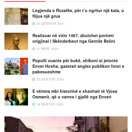
Legjenda e Rozafës, për t’u ngritur një kala, u
flijua një grua
25 QERSHOR, 2021
Realizuar në vitin 1467, zbulohet portreti
origjinal i Skënderbeut nga Gentile Belini
21 MARS, 2024
Populli vuante për bukë, shikoni si jetonte
Enver Hoxha, gazetari anglez publikon fotot e
pabesueshme
22 DHJETOR, 2020
E vërteta mbi historinë e xhaxhait të Vjosa
Osmanit, që u varros i gjallë nga Enveri
18 DHJETOR, 2020