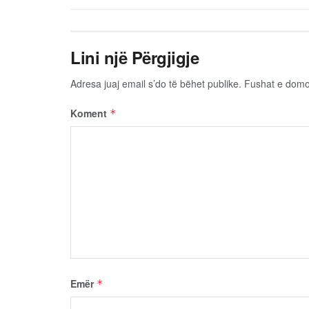
Lini një Përgjigje
Adresa juaj email s’do të bëhet publike.
Fushat e dom
Koment
*
Emër
*