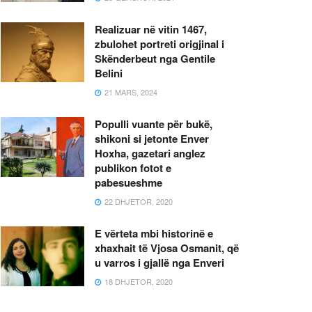
Realizuar në vitin 1467,
zbulohet portreti origjinal i
Skënderbeut nga Gentile
Belini
21 MARS, 2024
Populli vuante për bukë,
shikoni si jetonte Enver
Hoxha, gazetari anglez
publikon fotot e
pabesueshme
22 DHJETOR, 2020
E vërteta mbi historinë e
xhaxhait të Vjosa Osmanit, që
u varros i gjallë nga Enveri
18 DHJETOR, 2020