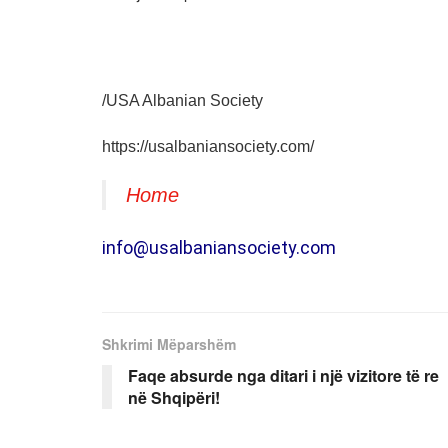
/USA Albanian Society
https://usalbaniansociety.com/
Home
info@usalbaniansociety.com
Shkrimi Mëparshëm
Faqe absurde nga ditari i një vizitore të re
në Shqipëri!