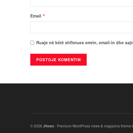
Email
*
Ruaje në këtë shfletues emrin, email-in dhe sajt
© 2026
JNews
- Premium WordPress news & magazine theme 