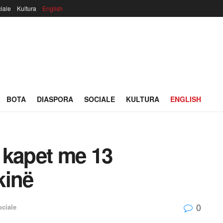
iale
Kultura
English
BOTA
DIASPORA
SOCIALE
KULTURA
ENGLISH
i kapet me 13
kinë
0
ociale