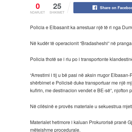
0
25
Share on Facebo
NDARJET
SHIKIMET
Policia e Elbasanit ka arrestuar një të ri nga Dur
Në kudër të operacionit “Bradasheshi” në pranga u
Policia thotë se i riu po i transportonte klandest
“Arrestimi i tij u bë pasi në aksin rrugor Elbasa
shërbimet e Policisë duke transportuar me një mje
kufirin, me destinacion vendet e BE-së”, njofton p
Në cilësinë e provës materiale u sekuestrua mjeti
Materialet hetimore i kaluan Prokurorisë pranë G
mëtejshme procedurale.