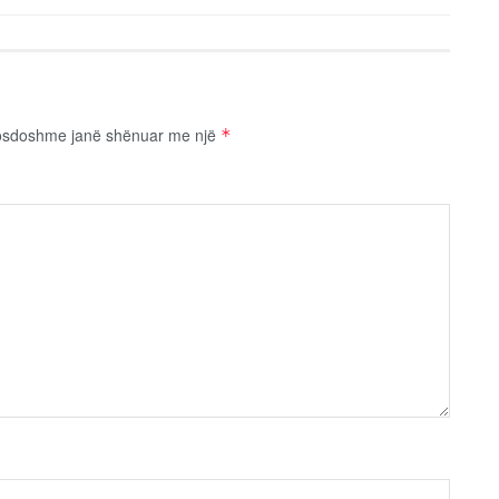
osdoshme janë shënuar me një
*