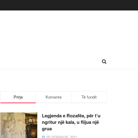
Prirje
Komente
Të fundit
Legjenda e Rozafës, për t’u
ngritur një kala, u flijua një
grua
25 QERSHOR, 2021