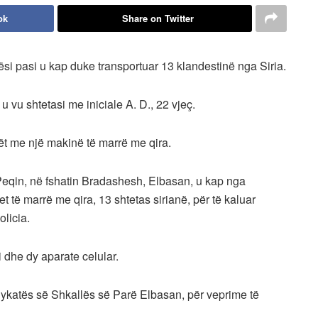
ok
Share on Twitter
rësi pasi u kap duke transportuar 13 klandestinë nga Siria.
 vu shtetasi me iniciale A. D., 22 vjeç.
inët me një makinë të marrë me qira.
n-Peqin, në fshatin Bradashesh, Elbasan, u kap nga
t të marrë me qira, 13 shtetas sirianë, për të kaluar
olicia.
 dhe dy aparate celular.
jykatës së Shkallës së Parë Elbasan, për veprime të