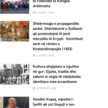
të Festivalit të Këngës
Arbëreshe
6 GUSHT, 2026
Shkërmoqja e propagandës
serbe: Shërbëtorët e Sulltanit
që pretendojnë të jenë
mbrojtës të Kryqit. Kontributi
serb në rënien e
Kostandinopojës (1453)
6 GUSHT, 2026
Kultura shqiptare e ngulitur
në gur: Gjuha, tradita dhe
zakoni si vegla të mbijetesës
identitare mes arvanitasve
18 KORRIK, 2026
Vendim Kapaj, mjeshtri i
fyellit që çoi tingujt e iso-