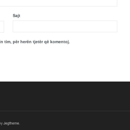
Sajt
in tim, për herën tjetër që komentoj.
by
Jegtheme
.