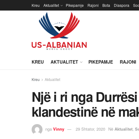
Kreu
Aktualitet
Pikepamje
Rajoni
Bota
Diaspora
Soc
KREU
AKTUALITET
PIKEPAMJE
RAJONI
Kreu
Aktualitet
Një i ri nga Durrës
klandestinë në ma
nga
Vinny
29 Shtator, 2020
Në
Aktualitet
,
S