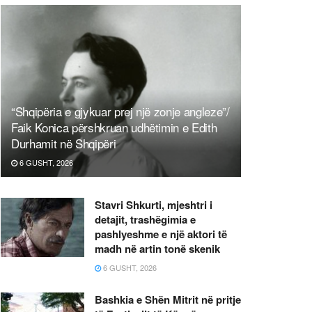
“Shqipëria e gjykuar prej një zonje angleze”/
Faik Konica përshkruan udhëtimin e Edith
Durhamit në Shqipëri
6 GUSHT, 2026
Stavri Shkurti, mjeshtri i
detajit, trashëgimia e
pashlyeshme e një aktori të
madh në artin tonë skenik
6 GUSHT, 2026
Bashkia e Shën Mitrit në pritje