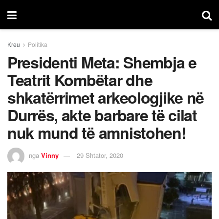
Kreu
Politika
Presidenti Meta: Shembja e
Teatrit Kombëtar dhe
shkatërrimet arkeologjike në
Durrës, akte barbare të cilat
nuk mund të amnistohen!
nga
Vinny
29 Shtator, 2020