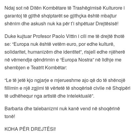
Ndaj sot në Ditën Kombëtare të Trashëgimisë Kulturore i
garantoj të gjithë shqiptarët se gjithçka është mbajtur
shënim dhe askush nuk ka për t’i shpëtuar Drejtësisë!
Duke kujtuar Profesor Paolo Vittin i cili me të drejtë thotë
se: “Europa nuk është vetëm euro, por edhe kulturë,
solidaritet, humanizëm dhe identitet”, risjell edhe njëherë
në vëmendje qëndrimin e “Europa Nostra” në lidhje me
shembjen e Teatrit Kombëtar:
“Le të jetë kjo ngjarje e mjerueshme ajo që do të shënojë
fillimin e një zgjimi të vërtetë të shoqërisë civile në Shqipëri
të udhëhequr nga artistë dhe intelektualë”.
Barbaria dhe talebanizmi nuk kanë vend në shoqërinë
tonë!
KOHA PËR DREJTËSI!