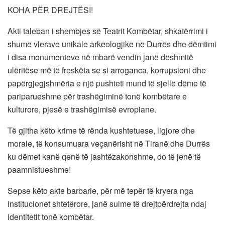
KOHA PËR DREJTËSI!
Akti taleban i shembjes së Teatrit Kombëtar, shkatërrimi i
shumë vlerave unikale arkeologjike në Durrës dhe dëmtimi
i disa monumenteve në mbarë vendin janë dëshmitë
ulëritëse më të freskëta se si arroganca, korrupsioni dhe
papërgjegjshmëria e një pushteti mund të sjellë dëme të
pariparueshme për trashëgiminë tonë kombëtare e
kulturore, pjesë e trashëgimisë evropiane.
Të gjitha këto krime të rënda kushtetuese, ligjore dhe
morale, të konsumuara veçanërisht në Tiranë dhe Durrës
ku dëmet kanë qenë të jashtëzakonshme, do të jenë të
paamnistueshme!
Sepse këto akte barbarie, për më tepër të kryera nga
institucionet shtetërore, janë sulme të drejtpërdrejta ndaj
identitetit tonë kombëtar.