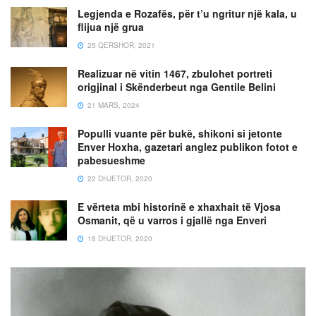
Legjenda e Rozafës, për t’u ngritur një kala, u
flijua një grua
25 QERSHOR, 2021
Realizuar në vitin 1467, zbulohet portreti
origjinal i Skënderbeut nga Gentile Belini
21 MARS, 2024
Populli vuante për bukë, shikoni si jetonte
Enver Hoxha, gazetari anglez publikon fotot e
pabesueshme
22 DHJETOR, 2020
E vërteta mbi historinë e xhaxhait të Vjosa
Osmanit, që u varros i gjallë nga Enveri
18 DHJETOR, 2020