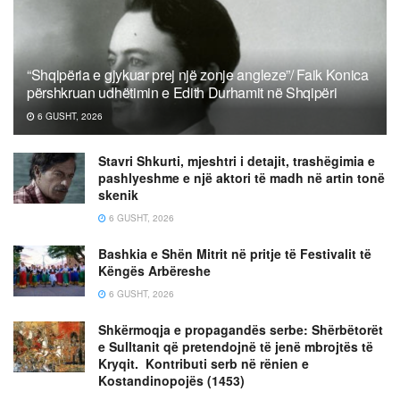
“Shqipëria e gjykuar prej një zonje angleze”/ Faik Konica
përshkruan udhëtimin e Edith Durhamit në Shqipëri
6 GUSHT, 2026
Stavri Shkurti, mjeshtri i detajit, trashëgimia e
pashlyeshme e një aktori të madh në artin tonë
skenik
6 GUSHT, 2026
Bashkia e Shën Mitrit në pritje të Festivalit të
Këngës Arbëreshe
6 GUSHT, 2026
Shkërmoqja e propagandës serbe: Shërbëtorët
e Sulltanit që pretendojnë të jenë mbrojtës të
Kryqit. Kontributi serb në rënien e
Kostandinopojës (1453)