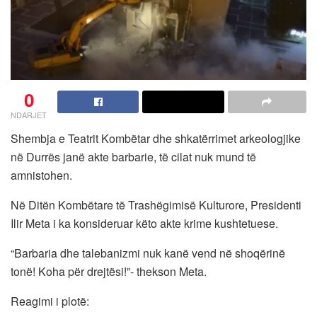
0
NDARJET
Shembja e Teatrit Kombëtar dhe shkatërrimet arkeologjike
në Durrës janë akte barbarie, të cilat nuk mund të
amnistohen.
Në Ditën Kombëtare të Trashëgimisë Kulturore, Presidenti
Ilir Meta i ka konsideruar këto akte krime kushtetuese.
“Barbaria dhe talebanizmi nuk kanë vend në shoqërinë
tonë! Koha për drejtësi!”- thekson Meta.
Reagimi i plotë: