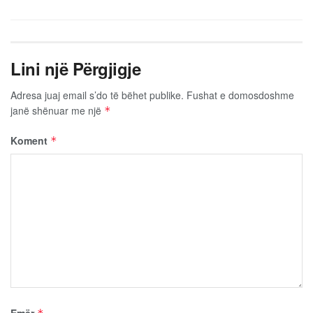
Lini një Përgjigje
Adresa juaj email s’do të bëhet publike.
Fushat e domosdoshme
janë shënuar me një
*
Koment
*
Emër