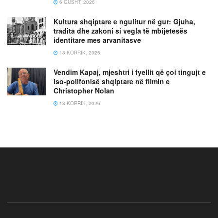
6 GUSHT, 2026
Kultura shqiptare e ngulitur në gur: Gjuha,
tradita dhe zakoni si vegla të mbijetesës
identitare mes arvanitasve
18 KORRIK, 2026
Vendim Kapaj, mjeshtri i fyellit që çoi tingujt e
iso-polifonisë shqiptare në filmin e
Christopher Nolan
18 KORRIK, 2026