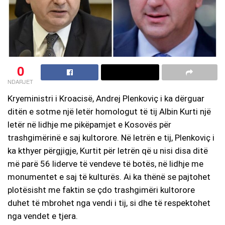
0
NDARJET
Kryeministri i Kroacisë, Andrej Plenkoviç i ka dërguar
ditën e sotme një letër homologut të tij Albin Kurti një
letër në lidhje me pikëpamjet e Kosovës për
trashgimërinë e saj kultorore. Në letrën e tij, Plenkoviç i
ka kthyer përgjigje, Kurtit për letrën që u nisi disa ditë
më parë 56 liderve të vendeve të botës, në lidhje me
monumentet e saj të kulturës. Ai ka thënë se pajtohet
plotësisht me faktin se çdo trashgimëri kultorore
duhet të mbrohet nga vendi i tij, si dhe të respektohet
nga vendet e tjera.