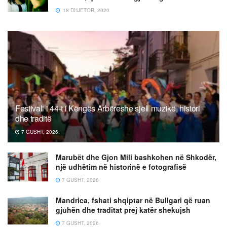
18 DHJETOR, 2020
Festivali i 44-t i Këngës Arbëreshe sjell muzikë, histori
dhe traditë
7 GUSHT, 2026
Marubët dhe Gjon Mili bashkohen në Shkodër,
një udhëtim në historinë e fotografisë
7 GUSHT, 2026
Mandrica, fshati shqiptar në Bullgari që ruan
gjuhën dhe traditat prej katër shekujsh
7 GUSHT, 2026