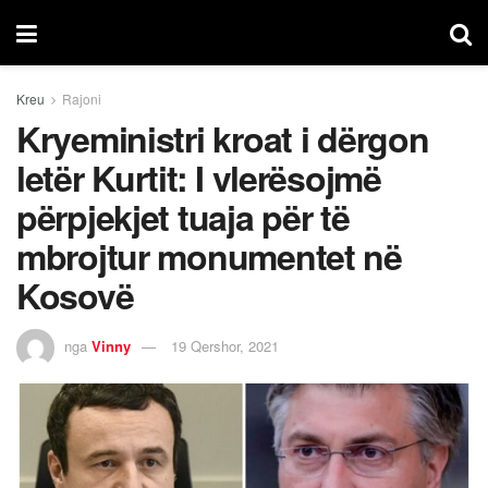
Kreu
Rajoni
Kryeministri kroat i dërgon
letër Kurtit: I vlerësojmë
përpjekjet tuaja për të
mbrojtur monumentet në
Kosovë
nga
Vinny
19 Qershor, 2021