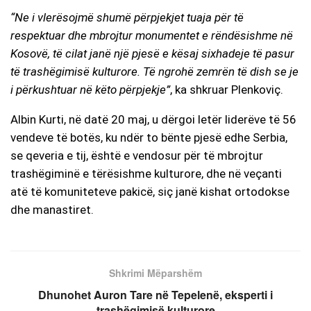
“Ne i vlerësojmë shumë përpjekjet tuaja për të
respektuar dhe mbrojtur monumentet e rëndësishme në
Kosovë, të cilat janë një pjesë e kësaj sixhadeje të pasur
të trashëgimisë kulturore. Të ngrohë zemrën të dish se je
i përkushtuar në këto përpjekje”
, ka shkruar Plenkoviç.
Albin Kurti, në datë 20 maj, u dërgoi letër liderëve të 56
vendeve të botës, ku ndër to bënte pjesë edhe Serbia,
se qeveria e tij, është e vendosur për të mbrojtur
trashëgiminë e tërësishme kulturore, dhe në veçanti
atë të komuniteteve pakicë, siç janë kishat ortodokse
dhe manastiret.
Shkrimi Mëparshëm
Dhunohet Auron Tare në Tepelenë, eksperti i
trashëgimisë kulturore