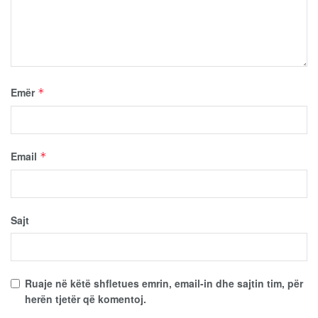
Emër
*
Email
*
Sajt
Ruaje në këtë shfletues emrin, email-in dhe sajtin tim, për
herën tjetër që komentoj.