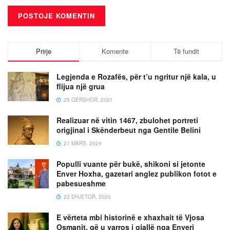
Prirje
Komente
Të fundit
Legjenda e Rozafës, për t’u ngritur një kala, u
flijua një grua
25 QERSHOR, 2021
Realizuar në vitin 1467, zbulohet portreti
origjinal i Skënderbeut nga Gentile Belini
21 MARS, 2024
Populli vuante për bukë, shikoni si jetonte
Enver Hoxha, gazetari anglez publikon fotot e
pabesueshme
22 DHJETOR, 2020
E vërteta mbi historinë e xhaxhait të Vjosa
Osmanit, që u varros i gjallë nga Enveri