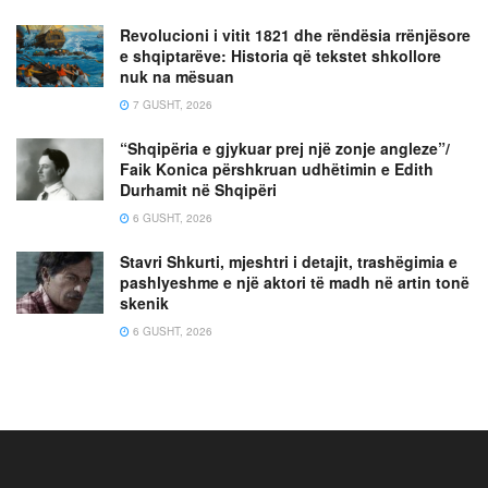
Revolucioni i vitit 1821 dhe rëndësia rrënjësore
e shqiptarëve: Historia që tekstet shkollore
nuk na mësuan
7 GUSHT, 2026
“Shqipëria e gjykuar prej një zonje angleze”/
Faik Konica përshkruan udhëtimin e Edith
Durhamit në Shqipëri
6 GUSHT, 2026
Stavri Shkurti, mjeshtri i detajit, trashëgimia e
pashlyeshme e një aktori të madh në artin tonë
skenik
6 GUSHT, 2026