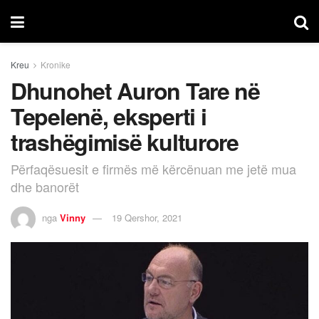
Kreu
Kronike
Dhunohet Auron Tare në
Tepelenë, eksperti i
trashëgimisë kulturore
Përfaqësuesit e firmës më kërcënuan me jetë mua
dhe banorët
nga
Vinny
19 Qershor, 2021