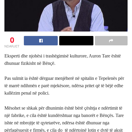
0
NDARJET
Eksperti dhe njohësi i trashëgimisë kulturore, Auron Tare është
dhunuar fizikisht në Bënçë.
Pas sulmit ia është dërguar menjëherë në spitalin e Tepelenës për
të marrë ndihmën e parë mjekësore, ndërsa pritet që të bëjë edhe
kallëzim penal në polici.
Mësohet se shkak për dhunimin është bërë çështja e ndërtimit të
një fabrike, e cila është kundërshtuar nga banorët e Bënçës. Tare
ishte në mbrojtje të qytetarëve, ndërsa është dhunuar nga
përfaqësuesit e firmës, e cila do të ndërtojnë lotin e dytë të aksit