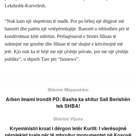
Lekdushk-Kurvelesh.
“Nuk kam një shqetësim të madh. Por po bëhej një dëgjesë më
banorët dhe patëm një vetëpërmbajtje. Banorët u mblodhën për të
kundërshtuar këtë ndërtim. Përfaqësuesit e firmës filluan të
sulmojnë me grushte dhe filluan të më shajnë e kërcënojnë më
jetë. Kjo nuk ka të bëjë me një çështje private, por me një çështje
publike”, u shpreh Tare për “faxnews”.
Shkrimi Mëparshëm
Arben Imami trondit PD: Basha ka shitur Sali Berishën
tek SHBA!
Shkrimi Vijues
Kryeministri kroat i dërgon letër Kurtit: I vlerësojmë
përpjekjet tuaja për të mbrojtur monumentet në Kosovë