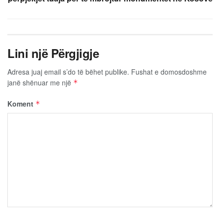
Lini një Përgjigje
Adresa juaj email s’do të bëhet publike.
Fushat e domosdoshme
janë shënuar me një
*
Koment
*