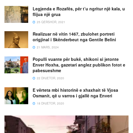
Legjenda e Rozafës, për t’u ngritur një kala, u
flijua një grua
25 QERSHOR, 2021
Realizuar në vitin 1467, zbulohet portreti
origjinal i Skënderbeut nga Gentile Belini
21 MARS, 2024
Populli vuante për bukë, shikoni si jetonte
Enver Hoxha, gazetari anglez publikon fotot e
pabesueshme
22 DHJETOR, 2020
E vërteta mbi historinë e xhaxhait të Vjosa
Osmanit, që u varros i gjallë nga Enveri
18 DHJETOR, 2020