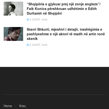
“Shqipëria e gjykuar prej një zonje angleze”/
Faik Konica përshkruan udhëtimin e Edith
Durhamit në Shqipëri
6 GUSHT, 2026
Stavri Shkurti, mjeshtri i detajit, trashëgimia e
pashlyeshme e një aktori të madh në artin tonë
skenik
6 GUSHT, 2026
Home
Kreu