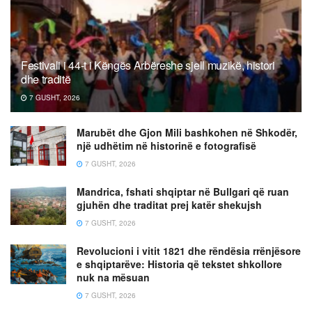
Festivali i 44-t i Këngës Arbëreshe sjell muzikë, histori
dhe traditë
7 GUSHT, 2026
Marubët dhe Gjon Mili bashkohen në Shkodër,
një udhëtim në historinë e fotografisë
7 GUSHT, 2026
Mandrica, fshati shqiptar në Bullgari që ruan
gjuhën dhe traditat prej katër shekujsh
7 GUSHT, 2026
Revolucioni i vitit 1821 dhe rëndësia rrënjësore
e shqiptarëve: Historia që tekstet shkollore
nuk na mësuan
7 GUSHT, 2026