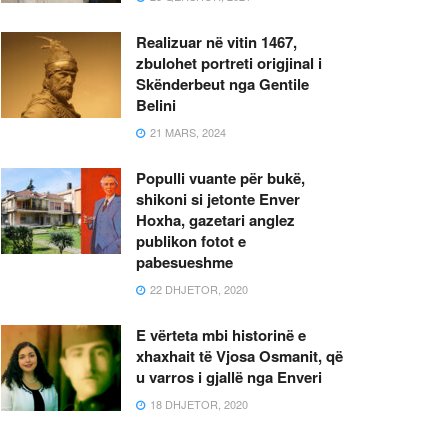
Realizuar në vitin 1467,
zbulohet portreti origjinal i
Skënderbeut nga Gentile
Belini
21 MARS, 2024
Populli vuante për bukë,
shikoni si jetonte Enver
Hoxha, gazetari anglez
publikon fotot e
pabesueshme
22 DHJETOR, 2020
E vërteta mbi historinë e
xhaxhait të Vjosa Osmanit, që
u varros i gjallë nga Enveri
18 DHJETOR, 2020