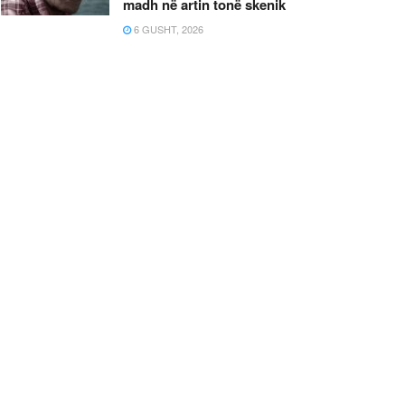
madh në artin tonë skenik
6 GUSHT, 2026