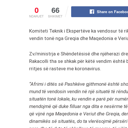
0
66
Share on Facebo
NDARJET
SHIKIMET
Komiteti Teknik i Ekspertëve ka vendosur të ri
vendin tonë nga Greqia dhe Maqedonia e Veriu
Zv/ministrja e Shëndetësisë dhe njëherazi dre
Rakacolli tha se shkak për këtë vendim është 
rritjes së rasteve me koronavirus.
“Afrimi i ditës së Pashkëve gjithmonë është sho
mund të vendosin vendin në një situatë të rënd
situatën tonë lokale, ku vendin e parë për numër
mendojmë që duke filluar nga dita e nesërme të
që vijnë nga Maqedonia e Veriut dhe Greqia, deri
dinamikës së situatës, do ta vlerësojmë përsëri 