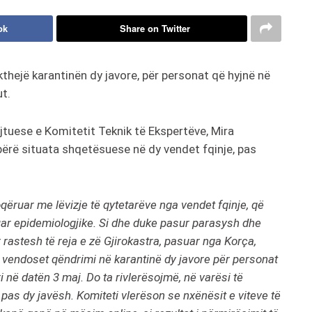
ok
Share on Twitter
kthejë karantinën dy javore, për personat që hyjnë në
t.
jtuese e Komitetit Teknik të Ekspertëve, Mira
bërë situata shqetësuese në dy vendet fqinje, pas
qëruar me lëvizje të qytetarëve nga vendet fqinje, që
uar epidemiologjike. Si dhe duke pasur parasysh dhe
 rastesh të reja e zë Gjirokastra, pasuar nga Korça,
 vendoset qëndrimi në karantinë dy javore për personat
 në datën 3 maj. Do ta rivlerësojmë, në varësi të
pas dy javësh. Komiteti vlerëson se nxënësit e viteve të