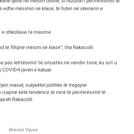
 kanë qenë në mësim online, si rezultat i përmirësimit të
në edhe mësimin në klasë, të futen në skenarin e
it e shkollave të mesme.
d të fillojnë mësim në klasë”
, tha Rakacolli.
e pas lehtësimit të situatës në vendin tonë, ku sot u
j COVID4 javën e kaluar.
jen masat, subjektet politike të tregojnë
ruajmë këtë tendencë të mirë të përmirësimit të
shpreh Rakacolli.
Shkrimi Vijues