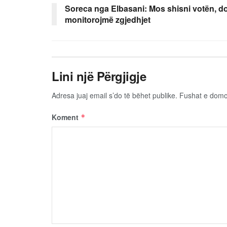
Soreca nga Elbasani: Mos shisni votën, d
monitorojmë zgjedhjet
Lini një Përgjigje
Adresa juaj email s’do të bëhet publike.
Fushat e dom
Koment
*