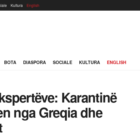
iale
Kultura
English
BOTA
DIASPORA
SOCIALE
KULTURA
ENGLISH
Ekspertëve: Karantinë
en nga Greqia dhe
t