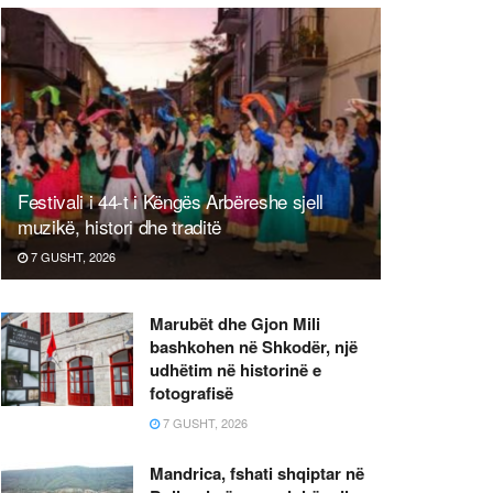
Festivali i 44-t i Këngës Arbëreshe sjell
muzikë, histori dhe traditë
7 GUSHT, 2026
Marubët dhe Gjon Mili
bashkohen në Shkodër, një
udhëtim në historinë e
fotografisë
7 GUSHT, 2026
Mandrica, fshati shqiptar në