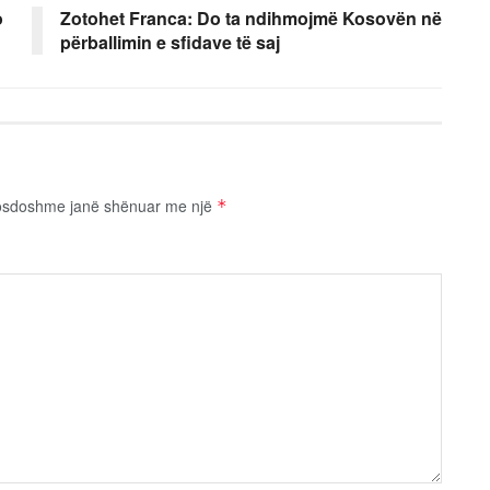
o
Zotohet Franca: Do ta ndihmojmë Kosovën në
përballimin e sfidave të saj
osdoshme janë shënuar me një
*