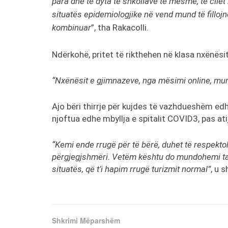
para dhe të dyta të shkollave të mesme, të cilët
situatës epidemiologjike në vend mund të filloj
kombinuar
”, tha Rakacolli.
Ndërkohë, pritet të rikthehen në klasa nxënës
“Nxënësit e gjimnazeve, nga mësimi online, mun
Ajo bëri thirrje për kujdes të vazhdueshëm edh
njoftua edhe mbyllja e spitalit COVID3, pas ati
“Kemi ende rrugë për të bërë, duhet të respektoh
përgjegjshmëri. Vetëm kështu do mundohemi ta 
situatës, që t’i hapim rrugë turizmit normal”
, u 
Shkrimi Mëparshëm