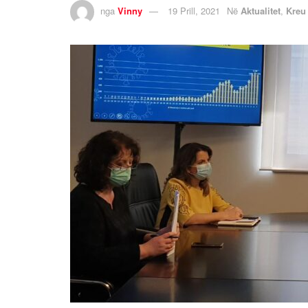
nga
Vinny
19 Prill, 2021
Në
Aktualitet
,
Kreu