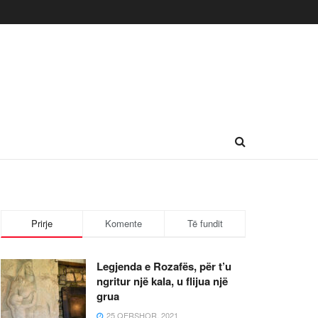
Prirje
Komente
Të fundit
Legjenda e Rozafës, për t’u
ngritur një kala, u flijua një
grua
25 QERSHOR, 2021