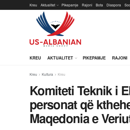
Kreu
Aktualitet
Pikepamje
Rajoni
Bota
Diaspora
Soc
KREU
AKTUALITET
PIKEPAMJE
RAJONI
Kreu
Kultura
Kreu
Komiteti Teknik i 
personat që ktheh
Maqedonia e Veriu