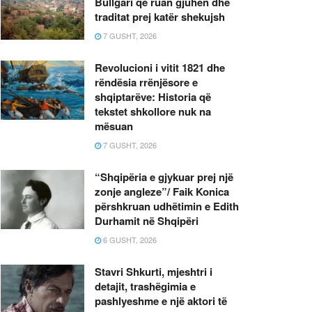
Bullgari që ruan gjuhën dhe
traditat prej katër shekujsh
7 GUSHT, 2026
Revolucioni i vitit 1821 dhe
rëndësia rrënjësore e
shqiptarëve: Historia që
tekstet shkollore nuk na
mësuan
7 GUSHT, 2026
“Shqipëria e gjykuar prej një
zonje angleze”/ Faik Konica
përshkruan udhëtimin e Edith
Durhamit në Shqipëri
6 GUSHT, 2026
Stavri Shkurti, mjeshtri i
detajit, trashëgimia e
pashlyeshme e një aktori të