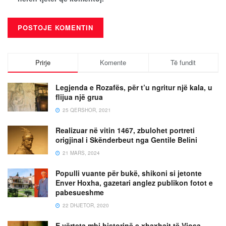
Prirje
Komente
Të fundit
Legjenda e Rozafës, për t’u ngritur një kala, u
flijua një grua
25 QERSHOR, 2021
Realizuar në vitin 1467, zbulohet portreti
origjinal i Skënderbeut nga Gentile Belini
21 MARS, 2024
Populli vuante për bukë, shikoni si jetonte
Enver Hoxha, gazetari anglez publikon fotot e
pabesueshme
22 DHJETOR, 2020
E vërteta mbi historinë e xhaxhait të Vjosa