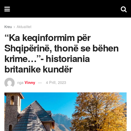
Kreu
Aktualitet
“Ka keqinformim për
Shqipërinë, thonë se bëhen
krime…”- historiania
britanike kundër
nga
Vinny
4 Prill, 2023