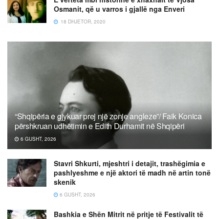
Osmanit, që u varros i gjallë nga Enveri
18 DHJETOR, 2020
“Shqipëria e gjykuar prej një zonje angleze”/ Faik Konica
përshkruan udhëtimin e Edith Durhamit në Shqipëri
6 GUSHT, 2026
Stavri Shkurti, mjeshtri i detajit, trashëgimia e
pashlyeshme e një aktori të madh në artin tonë
skenik
6 GUSHT, 2026
Bashkia e Shën Mitrit në pritje të Festivalit të