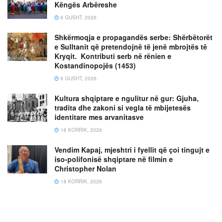
Këngës Arbëreshe
6 GUSHT, 2026
Shkërmoqja e propagandës serbe: Shërbëtorët
e Sulltanit që pretendojnë të jenë mbrojtës të
Kryqit. Kontributi serb në rënien e
Kostandinopojës (1453)
6 GUSHT, 2026
Kultura shqiptare e ngulitur në gur: Gjuha,
tradita dhe zakoni si vegla të mbijetesës
identitare mes arvanitasve
18 KORRIK, 2026
Vendim Kapaj, mjeshtri i fyellit që çoi tingujt e
iso-polifonisë shqiptare në filmin e
Christopher Nolan
18 KORRIK, 2026