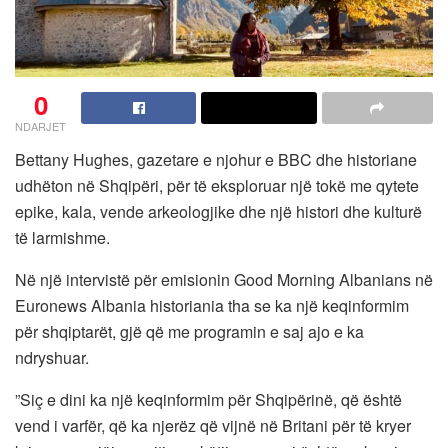
0
NDARJET
Bettany Hughes, gazetare e njohur e BBC dhe historiane
udhëton në Shqipëri, për të eksploruar një tokë me qytete
epike, kala, vende arkeologjike dhe një histori dhe kulturë
të larmishme.
Në një intervistë për emisionin Good Morning Albanians në
Euronews Albania historiania tha se ka një keqinformim
për shqiptarët, gjë që me programin e saj ajo e ka
ndryshuar.
”Siç e dini ka një keqinformim për Shqipërinë, që është
vend i varfër, që ka njerëz që vijnë në Britani për të kryer