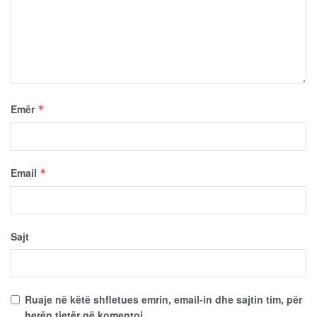
Emër
*
Email
*
Sajt
Ruaje në këtë shfletues emrin, email-in dhe sajtin tim, për
herën tjetër që komentoj.