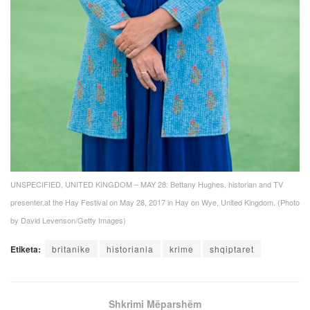
UNSPECIFIED, UNITED KINGDOM – MAY 28: Bettany Hughes, historian and TV
presenter,at the Hay Festival on May 28, 2017 in Hay on Wye, United Kingdom. (Photo
by David Levenson/Getty Images)
Etiketa:
britanike
historiania
krime
shqiptaret
Shkrimi Mëparshëm