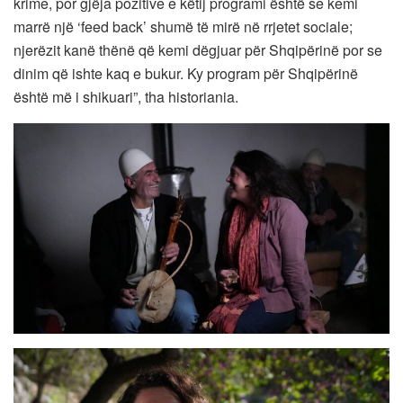
krime, por gjëja pozitive e këtij programi është se kemi
marrë një ‘feed back’ shumë të mirë në rrjetet sociale;
njerëzit kanë thënë që kemi dëgjuar për Shqipërinë por se
dinim që ishte kaq e bukur. Ky program për Shqipërinë
është më i shikuari”, tha historiania.