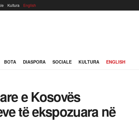
ale
Kultura
English
BOTA
DIASPORA
SOCIALE
KULTURA
ENGLISH
eçare e Kosovës
teve të ekspozuara në