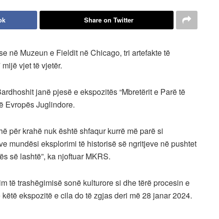
ok
Share on Twitter
 se në Muzeun e Fieldit në Chicago, tri artefakte të
ijë vjet të vjetër.
Bardhoshit janë pjesë e ekspozitës “Mbretërit e Parë të
ë Evropës Juglindore.
ë për krahë nuk është shfaqur kurrë më parë si
orëve mundësi eksplorimi të historisë së ngritjeve në pushtet
ës së lashtë”, ka njoftuar MKRS.
im të trashëgimisë sonë kulturore si dhe tërë procesin e
ëtë ekspozitë e cila do të zgjas deri më 28 janar 2024.