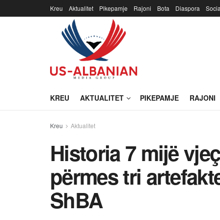
Kreu
Aktualitet
Pikepamje
Rajoni
Bota
Diaspora
Soci
KREU
AKTUALITET
PIKEPAMJE
RAJONI
Kreu
Aktualitet
Historia 7 mijë vj
përmes tri artefak
ShBA