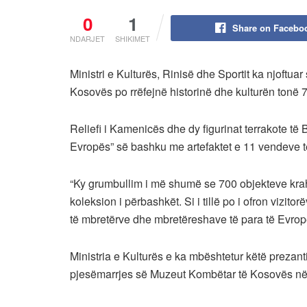
0
1
Share on Facebo
NDARJET
SHIKIMET
Ministri e Kulturës, Rinisë dhe Sportit ka njoftuar
Kosovës po rrëfejnë historinë dhe kulturën tonë 7 m
Reliefi i Kamenicës dhe dy figurinat terrakote të 
Evropës” së bashku me artefaktet e 11 vendeve t
“Ky grumbullim i më shumë se 700 objekteve krah
koleksion i përbashkët. Si i tillë po i ofron vizit
të mbretërve dhe mbretëreshave të para të Evrop
Ministria e Kulturës e ka mbështetur këtë prezant
pjesëmarrjes së Muzeut Kombëtar të Kosovës në k