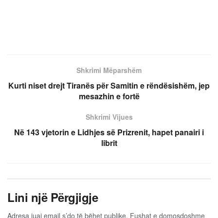
Shkrimi Mëparshëm
Kurti niset drejt Tiranës për Samitin e rëndësishëm, jep
mesazhin e fortë
Shkrimi Vijues
Në 143 vjetorin e Lidhjes së Prizrenit, hapet panairi i
librit
Lini një Përgjigje
Adresa juaj email s’do të bëhet publike.
Fushat e domosdoshme