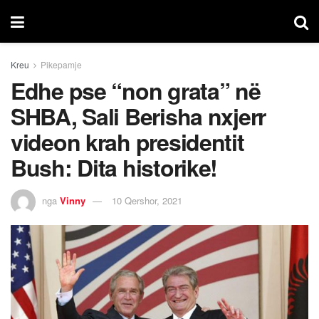
Kreu
Pikepamje
Edhe pse “non grata” në
SHBA, Sali Berisha nxjerr
videon krah presidentit
Bush: Dita historike!
nga
Vinny
10 Qershor, 2021