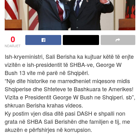
0
NDARJET
Ish-kryeministri, Sali Berisha ka kujtuar këtë të enjte
vizitën e ish-presidentit të SHBA-ve, George W
Bush 13 vite më parë në Shqipëri.
“Nje dite historike ne marredheniet miqesore midis
Shqiperise dhe Shteteve te Bashkuara te Amerikes!
Vizita e Presidentit George W Bush ne Shqiperi. sb”,
shkruan Berisha krahas videos.
Ky postim vjen disa ditë pasi DASH e shpalli non
grata në SHBA Sali Berishën dhe familjen e tij, me
akuzën e përfshirjes në korrupsion.