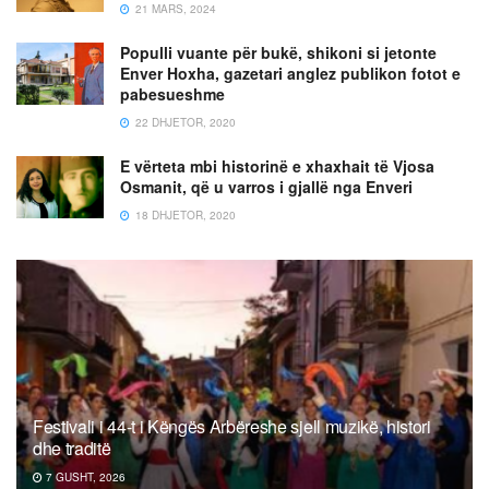
21 MARS, 2024
Populli vuante për bukë, shikoni si jetonte
Enver Hoxha, gazetari anglez publikon fotot e
pabesueshme
22 DHJETOR, 2020
E vërteta mbi historinë e xhaxhait të Vjosa
Osmanit, që u varros i gjallë nga Enveri
18 DHJETOR, 2020
Festivali i 44-t i Këngës Arbëreshe sjell muzikë, histori
dhe traditë
7 GUSHT, 2026