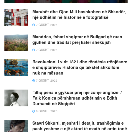
Marubët dhe Gjon Mili bashkohen në Shkodër,
një udhëtim në historinë e fotografisë
7 GUSHT, 2026
Mandrica, fshati shqiptar në Bullgari që ruan
gjuhën dhe traditat prej katër shekujsh
7 GUSHT, 2026
Revolucioni i vitit 1821 dhe rëndësia rrënjësore
e shqiptarëve: Historia që tekstet shkollore
nuk na mësuan
7 GUSHT, 2026
“Shqipëria e gjykuar prej një zonje angleze”/
Faik Konica përshkruan udhëtimin e Edith
Durhamit në Shqipëri
6 GUSHT, 2026
Stavri Shkurti, mjeshtri i detajit, trashëgimia e
pashlyeshme e një aktori të madh në artin tonë