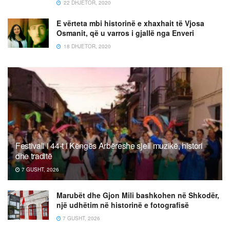
22 DHJETOR, 2020
E vërteta mbi historinë e xhaxhait të Vjosa
Osmanit, që u varros i gjallë nga Enveri
18 DHJETOR, 2020
Festivali i 44-t i Këngës Arbëreshe sjell muzikë, histori
dhe traditë
7 GUSHT, 2026
Marubët dhe Gjon Mili bashkohen në Shkodër,
një udhëtim në historinë e fotografisë
7 GUSHT, 2026