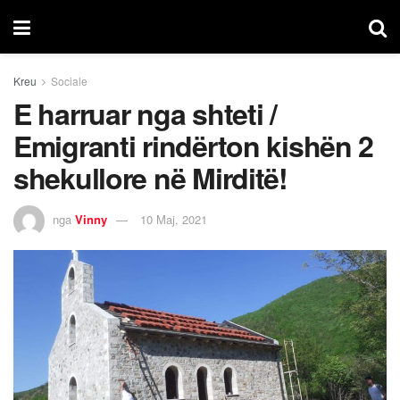
Kreu
Sociale
E harruar nga shteti /
Emigranti rindërton kishën 2
shekullore në Mirditë!
nga
Vinny
10 Maj, 2021