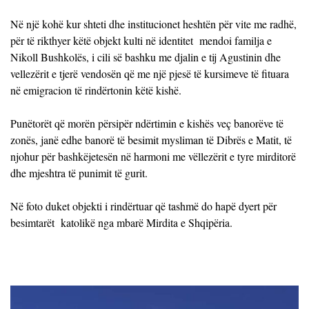
Në një kohë kur shteti dhe institucionet heshtën për vite me radhë,
për të rikthyer këtë objekt kulti në identitet mendoi familja e
Nikoll Bushkolës, i cili së bashku me djalin e tij Agustinin dhe
vellezërit e tjerë vendosën që me një pjesë të kursimeve të fituara
në emigracion të rindërtonin këtë kishë.
Punëtorët që morën përsipër ndërtimin e kishës veç banorëve të
zonës, janë edhe banorë të besimit mysliman të Dibrës e Matit, të
njohur për bashkëjetesën në harmoni me vëllezërit e tyre mirditorë
dhe mjeshtra të punimit të gurit.
Në foto duket objekti i rindërtuar që tashmë do hapë dyert për
besimtarët katolikë nga mbarë Mirdita e Shqipëria.