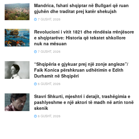
Mandrica, fshati shqiptar në Bullgari që ruan
gjuhën dhe traditat prej katër shekujsh
7 GUSHT, 2026
Revolucioni i vitit 1821 dhe rëndësia rrënjësore
e shqiptarëve: Historia që tekstet shkollore
nuk na mësuan
7 GUSHT, 2026
“Shqipëria e gjykuar prej një zonje angleze”/
Faik Konica përshkruan udhëtimin e Edith
Durhamit në Shqipëri
6 GUSHT, 2026
Stavri Shkurti, mjeshtri i detajit, trashëgimia e
pashlyeshme e një aktori të madh në artin tonë
skenik
6 GUSHT, 2026