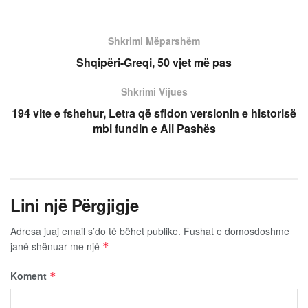
Shkrimi Mëparshëm
Shqipëri-Greqi, 50 vjet më pas
Shkrimi Vijues
194 vite e fshehur, Letra që sfidon versionin e historisë
mbi fundin e Ali Pashës
Lini një Përgjigje
Adresa juaj email s’do të bëhet publike.
Fushat e domosdoshme
janë shënuar me një
*
Koment
*