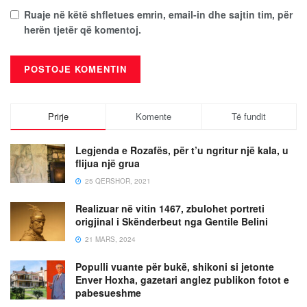
Ruaje në këtë shfletues emrin, email-in dhe sajtin tim, për
herën tjetër që komentoj.
Prirje
Komente
Të fundit
Legjenda e Rozafës, për t’u ngritur një kala, u
flijua një grua
25 QERSHOR, 2021
Realizuar në vitin 1467, zbulohet portreti
origjinal i Skënderbeut nga Gentile Belini
21 MARS, 2024
Populli vuante për bukë, shikoni si jetonte
Enver Hoxha, gazetari anglez publikon fotot e
pabesueshme