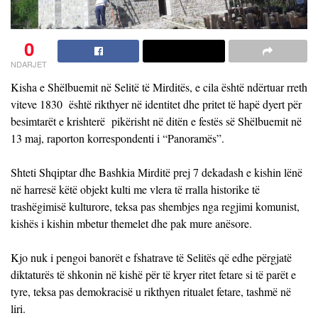
0
NDARJET
Kisha e Shëlbuemit në Selitë të Mirditës, e cila është ndërtuar rreth
viteve 1830 është rikthyer në identitet dhe pritet të hapë dyert për
besimtarët e krishterë pikërisht në ditën e festës së Shëlbuemit në
13 maj, raporton korrespondenti i “Panoramës”.
Shteti Shqiptar dhe Bashkia Mirditë prej 7 dekadash e kishin lënë
në harresë këtë objekt kulti me vlera të rralla historike të
trashëgimisë kulturore, teksa pas shembjes nga regjimi komunist,
kishës i kishin mbetur themelet dhe pak mure anësore.
Kjo nuk i pengoi banorët e fshatrave të Selitës që edhe përgjatë
diktaturës të shkonin në kishë për të kryer ritet fetare si të parët e
tyre, teksa pas demokracisë u rikthyen ritualet fetare, tashmë në
liri.