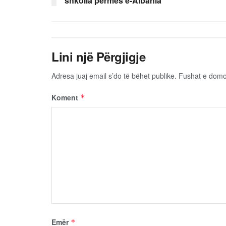
shkolla përmes e-Albania
Lini një Përgjigje
Adresa juaj email s’do të bëhet publike.
Fushat e dom
Koment
*
Emër
*