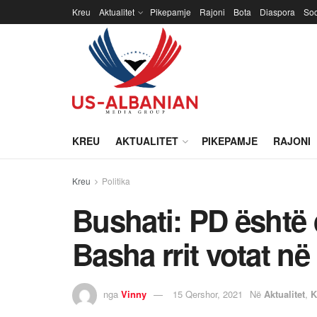
Kreu
Aktualitet
Pikepamje
Rajoni
Bota
Diaspora
Soc
KREU
AKTUALITET
PIKEPAMJE
RAJONI
Kreu
Politika
Bushati: PD është
Basha rrit votat në 
nga
Vinny
15 Qershor, 2021
Në
Aktualitet
,
K