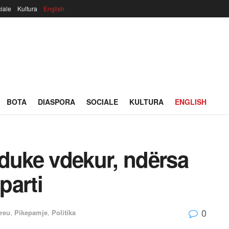
iale
Kultura
English
BOTA
DIASPORA
SOCIALE
KULTURA
ENGLISH
 duke vdekur, ndërsa
parti
0
reu
,
Pikepamje
,
Politika