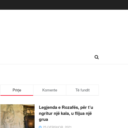
Prirje
Komente
Të fundit
Legjenda e Rozafës, për t’u
ngritur një kala, u flijua një
grua
25 QERSHOR, 2021