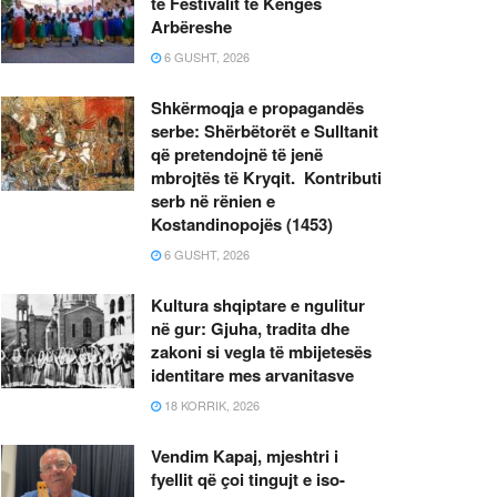
të Festivalit të Këngës
Arbëreshe
6 GUSHT, 2026
Shkërmoqja e propagandës
serbe: Shërbëtorët e Sulltanit
që pretendojnë të jenë
mbrojtës të Kryqit. Kontributi
serb në rënien e
Kostandinopojës (1453)
6 GUSHT, 2026
Kultura shqiptare e ngulitur
në gur: Gjuha, tradita dhe
zakoni si vegla të mbijetesës
identitare mes arvanitasve
18 KORRIK, 2026
Vendim Kapaj, mjeshtri i
fyellit që çoi tingujt e iso-