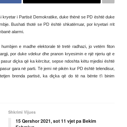
i kryetar i Partisë Demokratike, duke thënë se PD është duke
mbje. Bushati thotë se PD është shkatërruar, por kryetari rrit
ambanë alarmi.
ë humbjen e madhe elektorale të tretë radhazi, jo vetëm fiton
argji, por duke vdekur dhe pranon kryesimin e një njeriu që e
pasur diçka që ka kërcitur, sepse ndoshta këtu mjedisi është
 pasur gara në parti. Të jemi në pikën kur PD është telendisur,
tetjen brenda partisë, ka diçka që do të na bënte t’i binim
Shkrimi Vijues
15 Qershor 2021, sot 11 vjet pa Bekim