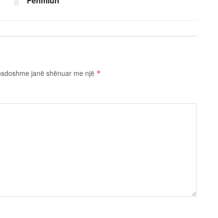
Fehmiun
osdoshme janë shënuar me një
*