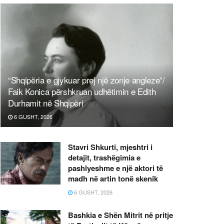
“Shqipëria e gjykuar prej një zonje angleze”/
Faik Konica përshkruan udhëtimin e Edith
Durhamit në Shqipëri
6 GUSHT, 2026
Stavri Shkurti, mjeshtri i
detajit, trashëgimia e
pashlyeshme e një aktori të
madh në artin tonë skenik
6 GUSHT, 2026
Bashkia e Shën Mitrit në pritje