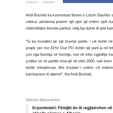
NDARJET
SHIKIMET
Andi Bushati ka komentuar fitoren e Lulzim Bashës s
vdekur, përderisa pranon një njeri që vetëm sjell hu
mbështetjen brenda partisë, ndaj kjo duhet të jetë k
“Si ka mundësi që një kryetar partie, i cili është n
prapë, por me 81%! Ose PD është një parti jo në let
çon nga humbja në humbje, ose në këto zgjedhje ka 
çuditur se në partitë tona që në vitet 2000, nuk kemi
është shkatërruar, dhe kryetari i vetëm rrit mbësh
kambanave të alarmit”, tha Andi Bushati.
Shkrimi Mëparshëm
Kryeministri: Fëmijët do të regjistrohen në