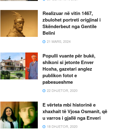
Realizuar në vitin 1467,
zbulohet portreti origjinal i
Skënderbeut nga Gentile
Belini
21 MARS, 2024
Populli vuante për bukë,
shikoni si jetonte Enver
Hoxha, gazetari anglez
publikon fotot e
pabesueshme
22 DHJETOR, 2020
E vërteta mbi historinë e
xhaxhait të Vjosa Osmanit, që
u varros i gjallë nga Enveri
18 DHJETOR, 2020