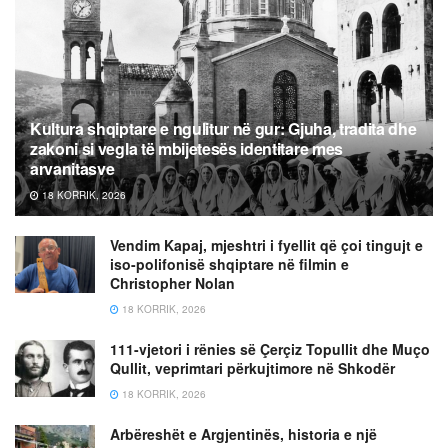
Kultura shqiptare e ngulitur në gur: Gjuha, tradita dhe
zakoni si vegla të mbijetesës identitare mes
arvanitasve
18 KORRIK, 2026
Vendim Kapaj, mjeshtri i fyellit që çoi tingujt e
iso-polifonisë shqiptare në filmin e
Christopher Nolan
18 KORRIK, 2026
111-vjetori i rënies së Çerçiz Topullit dhe Muço
Qullit, veprimtari përkujtimore në Shkodër
18 KORRIK, 2026
Arbëreshët e Argjentinës, historia e një