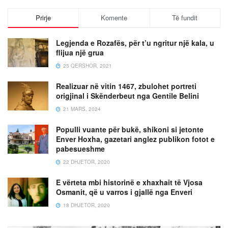
Prirje
Komente
Të fundit
Legjenda e Rozafës, për t’u ngritur një kala, u
flijua një grua
25 QERSHOR, 2021
Realizuar në vitin 1467, zbulohet portreti
origjinal i Skënderbeut nga Gentile Belini
21 MARS, 2024
Populli vuante për bukë, shikoni si jetonte
Enver Hoxha, gazetari anglez publikon fotot e
pabesueshme
22 DHJETOR, 2020
E vërteta mbi historinë e xhaxhait të Vjosa
Osmanit, që u varros i gjallë nga Enveri
18 DHJETOR, 2020