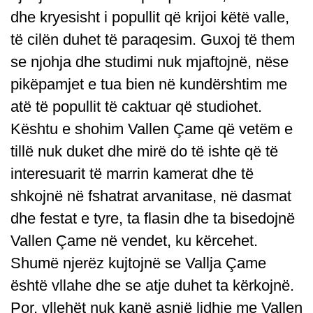
dhe kryesisht i popullit që krijoi këtë valle,
të cilën duhet të paraqesim. Guxoj të them
se njohja dhe studimi nuk mjaftojnë, nëse
pikëpamjet e tua bien në kundërshtim me
atë të popullit të caktuar që studiohet.
Kështu e shohim Vallen Çame që vetëm e
tillë nuk duket dhe mirë do të ishte që të
interesuarit të marrin kamerat dhe të
shkojnë në fshatrat arvanitase, në dasmat
dhe festat e tyre, ta flasin dhe ta bisedojnë
Vallen Çame në vendet, ku kërcehet.
Shumë njerëz kujtojnë se Vallja Çame
është vllahe dhe se atje duhet ta kërkojnë.
Por, vllehët nuk kanë asnjë lidhje me Vallen