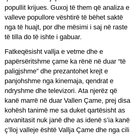
popullit krijues. Guxoj të them që analiza e
valleve popullore vështirë të bëhet saktë
nga të huajt, por dhe mësimi i saj në raste
të tilla do të ishte i gabuar.
Fatkeqësisht vallja e vetme dhe e
papërsëritshme çame ka rënë në duar “të
paligjshme” dhe prezantohet krejt e
panjohshme nga kinemaja, qendrat e
ndryshme dhe televizori. Ata njerëz që
kanë marrë në duar Vallen Çame, prej disa
kohësh tanimë me sa duket qartësisht as
arvanitasit nuk janë dhe as idenë s’ia kanë
ç’lloj valleje është Vallja Çame dhe nga cili