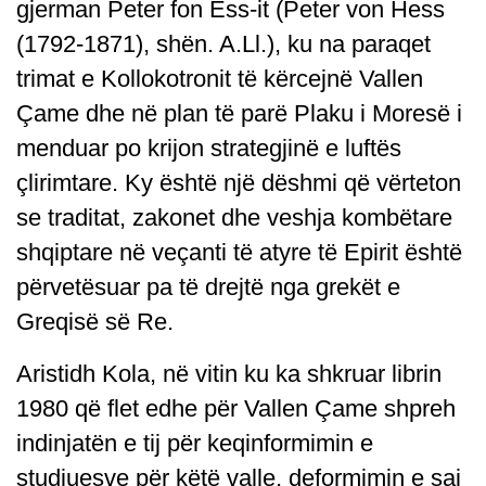
gjerman Peter fon Ess-it (Peter von Hess
(1792-1871), shën. A.Ll.), ku na paraqet
trimat e Kollokotronit të kërcejnë Vallen
Çame dhe në plan të parë Plaku i Moresë i
menduar po krijon strategjinë e luftës
çlirimtare. Ky është një dëshmi që vërteton
se traditat, zakonet dhe veshja kombëtare
shqiptare në veçanti të atyre të Epirit është
përvetësuar pa të drejtë nga grekët e
Greqisë së Re.
Aristidh Kola, në vitin ku ka shkruar librin
1980 që flet edhe për Vallen Çame shpreh
indinjatën e tij për keqinformimin e
studiuesve për këtë valle, deformimin e saj