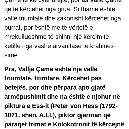
që të kërcehet nga grua. Si thamë është
valle triumfale dhe zakonisht kërcehet nga
burrat, por është me të vërtetë e
mrekullueshme të shihni një kërcim të
këtillë nga vashë arvanitase të krahinës
sime.
Pra, Vallja Çame është një valle
triumfale, fitimtare. Kërcehet pas
betejës, por dhe përpara apo gjatë
armëpushimit dhe na është e njohur në
piktura e Ess-it (Peter von Hess (1792-
1871, shën. A.Ll.), piktor gjerman që
paraqet trimat e Kolokotronit të kërcejnë