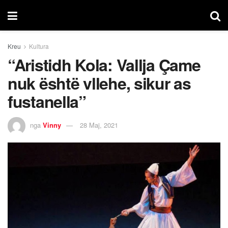
Kreu
Kultura
“Aristidh Kola: Vallja Çame
nuk është vllehe, sikur as
fustanella”
nga
Vinny
28 Maj, 2021