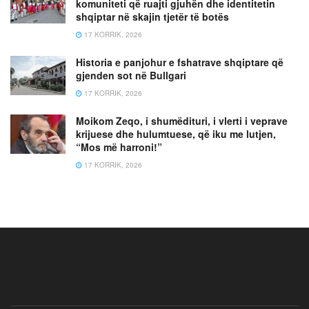
komuniteti që ruajti gjuhën dhe identitetin
shqiptar në skajin tjetër të botës
17 KORRIK, 2026
Historia e panjohur e fshatrave shqiptare që
gjenden sot në Bullgari
17 KORRIK, 2026
Moikom Zeqo, i shumëdituri, i vlerti i veprave
krijuese dhe hulumtuese, që iku me lutjen,
“Mos më harroni!”
17 KORRIK, 2026