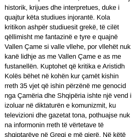
historik, krijues dhe interpretues, duke i
quajtur këta studiues injorantë. Kola
kritikon ashpër studiuesit grekë, të cilët
qëllimisht me fantazinë e tyre e quajnë
Vallen Çame si valle vllehe, por vllehët nuk
kanë lidhje as me Vallen Çame e as me
fustanellën. Kuptohet që kritika e Aristidh
Kolës bëhet në kohën kur çamët kishin
rreth 35 vjet që ishin përzënë me genocid
nga Çamëria dhe Shqipëria ishte një vend i
izoluar në diktaturën e komunizmit, ku
televizioni dhe gazetat tona, pothuajse nuk
na informonin rreth të vërtetave të
shqiptarëve në Greqi e më gjerë. Në këtë