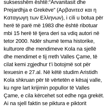
suksesshëm është:“Arvanitasit dhe
Prejardhja e Grekëve” (Αρβανιτεσ και η
Καταγωγη των Ελληνων), i cili u botua për
herë të parë më 1983 dhe është ribotuar
mbi 15 herë të tjera deri sa vdiq autori në
tetor 2000. Ndër shumë tema historike,
kulturore dhe mendimeve Kola na sjellë
dhe mendimet e tij rreth Valles Çame, të
cilat kemi zgjedhur t’i botojmë sot për
lexuesin e 27.al. Në këtë studim Aristidh
Kola shkruan për të vërtetën e kësaj valle,
ku ngre lart krijimin popullor të Valles
Çame, e cila kërcehet sot edhe nga grekët.
Ai na sjell faktin se piktura e piktorit