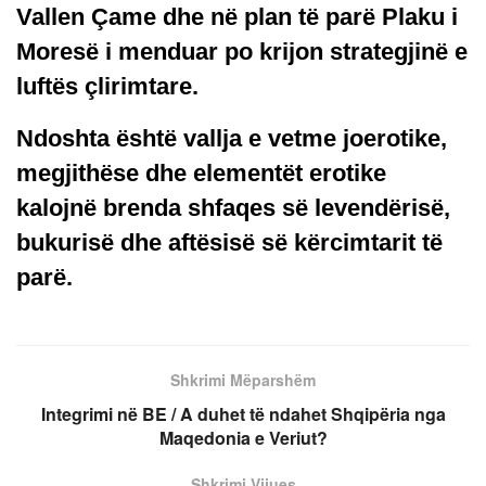
Vallen Çame dhe në plan të parë Plaku i
Moresë i menduar po krijon strategjinë e
luftës çlirimtare.
Ndoshta është vallja e vetme joerotike,
megjithëse dhe elementët erotike
kalojnë brenda shfaqes së levendërisë,
bukurisë dhe aftësisë së kërcimtarit të
parë.
Shkrimi Mëparshëm
Integrimi në BE / A duhet të ndahet Shqipëria nga
Maqedonia e Veriut?
Shkrimi Vijues