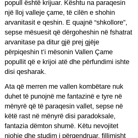
popull është krijuar. Kështu na paraqesin
një lloj valleje çame, të cilën e shohin
arvanitasit e qeshin. E quajnë “shkollore”,
sepse mësuesit që dërgoheshin në fshatrat
arvanitase pa ditur gjë prej gjëje
përpiqeshin t’i mësonin Vallen Çame
popullit që e krijoi atë dhe përfundimi ishte
disi qesharak.
Ata që merren me vallen kombëtare nuk
duhet të punojnë me fantazinë e tyre në
mënyrë që të paraqesin vallet, sepse në
këtë rast në mënyrë disi paradoksale,
fantazia dëmton shumë. Këtu nevojitet
njohje dhe studim i përqendruar, fillimisht