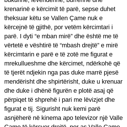
krenarinë e kërcimit të parë, sepse duhet
theksuar këtu se Vallen Çame nuk e
kërcejnë të gjithë, por vetëm kërcimtari i
parë. I dyti “e mban mirë” dhe është me të
vërtetë e vështirë të “mbash drejtë” e mirë
kërcimtarin e parë e të zotë me figurat e
mrekullueshme dhe kërcimet, ndërkohë që
të tjerët ndjekin nga pas duke marrë pjesë
mendërisht dhe shpirtërisht, duke u krenuar
dhe duke i dhënë figurën e plotë asaj që
përpiqet të shprehë i pari me lëvizjet dhe
figurat e tij. Sigurisht nuk kemi parë
asnjëherë në kinema apo televizor një Valle
Çame të kërcyer drejtë, por as Valle Çame