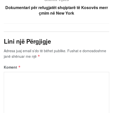
Dokumentari për refugjatët shqiptarë të Kosovës merr
çmim në New York
Lini një Përgjigje
Adresa juaj email s’do të bëhet publike.
Fushat e domosdoshme
janë shënuar me një
*
Koment
*