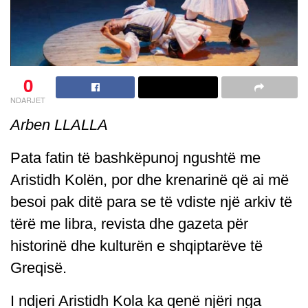
0
NDARJET
Arben LLALLA
Pata fatin të bashkëpunoj ngushtë me
Aristidh Kolën, por dhe krenarinë që ai më
besoi pak ditë para se të vdiste një arkiv të
tërë me libra, revista dhe gazeta për
historinë dhe kulturën e shqiptarëve të
Greqisë.
I ndjeri Aristidh Kola ka qenë njëri nga