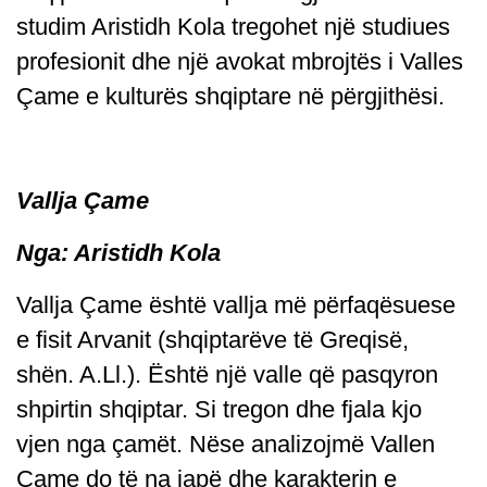
studim Aristidh Kola tregohet një studiues
profesionit dhe një avokat mbrojtës i Valles
Çame e kulturës shqiptare në përgjithësi.
Vallja Çame
Nga: Aristidh Kola
Vallja Çame është vallja më përfaqësuese
e fisit Arvanit (shqiptarëve të Greqisë,
shën. A.Ll.). Është një valle që pasqyron
shpirtin shqiptar. Si tregon dhe fjala kjo
vjen nga çamët. Nëse analizojmë Vallen
Çame do të na japë dhe karakterin e