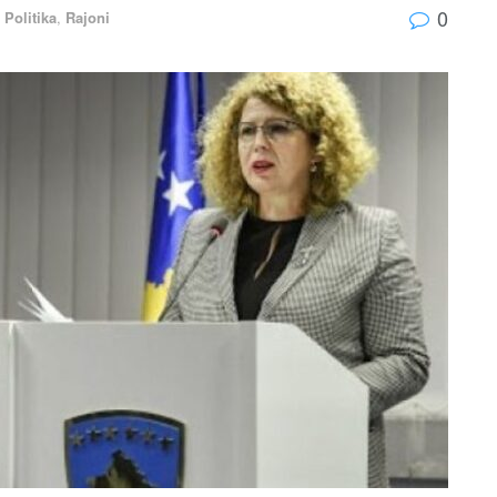
0
,
Politika
,
Rajoni