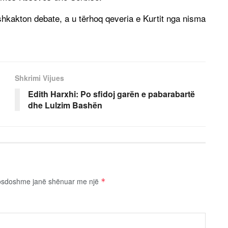
 shkakton debate, a u tërhoq qeveria e Kurtit nga nisma
Shkrimi Vijues
Edith Harxhi: Po sfidoj garën e pabarabartë
dhe Lulzim Bashën
osdoshme janë shënuar me një
*