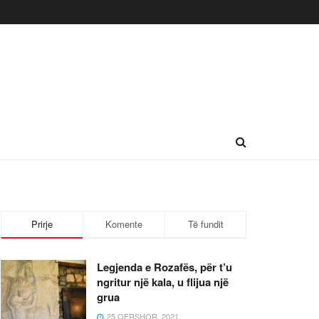
Prirje
Komente
Të fundit
Legjenda e Rozafës, për t’u
ngritur një kala, u flijua një
grua
25 QERSHOR, 2021