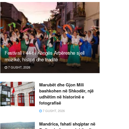
Festivali i 44-t i Këngës Arbëreshe sjell
muzikë, histori dhe traditë
7 GUSHT, 2026
Marubët dhe Gjon Mili
bashkohen në Shkodër, një
udhëtim në historinë e
fotografisë
7 GUSHT, 2026
Mandrica, fshati shqiptar në