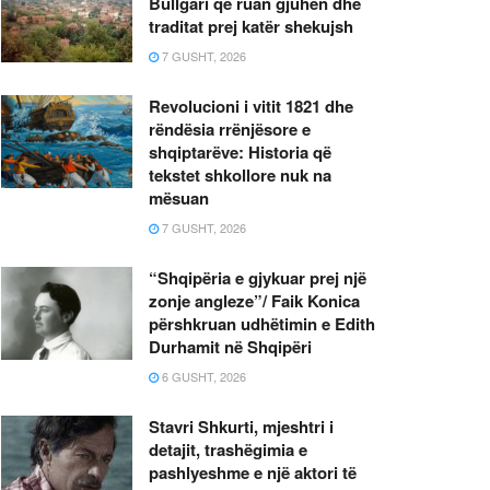
Bullgari që ruan gjuhën dhe
traditat prej katër shekujsh
7 GUSHT, 2026
Revolucioni i vitit 1821 dhe
rëndësia rrënjësore e
shqiptarëve: Historia që
tekstet shkollore nuk na
mësuan
7 GUSHT, 2026
“Shqipëria e gjykuar prej një
zonje angleze”/ Faik Konica
përshkruan udhëtimin e Edith
Durhamit në Shqipëri
6 GUSHT, 2026
Stavri Shkurti, mjeshtri i
detajit, trashëgimia e
pashlyeshme e një aktori të