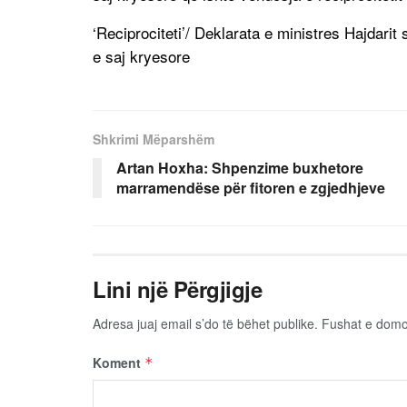
‘Reciprociteti’/ Deklarata e ministres Hajdarit
e saj kryesore
Shkrimi Mëparshëm
Artan Hoxha: Shpenzime buxhetore
marramendëse për fitoren e zgjedhjeve
Lini një Përgjigje
Adresa juaj email s’do të bëhet publike.
Fushat e dom
Koment
*