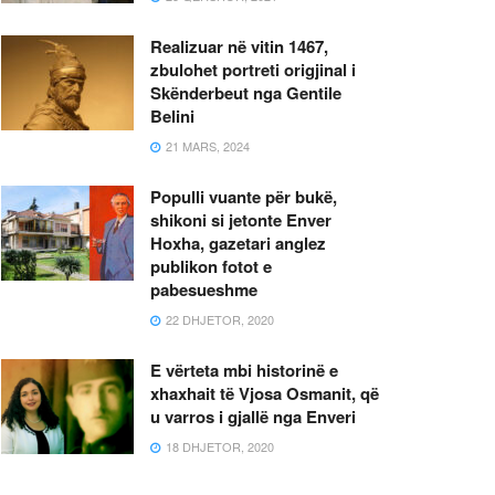
Realizuar në vitin 1467,
zbulohet portreti origjinal i
Skënderbeut nga Gentile
Belini
21 MARS, 2024
Populli vuante për bukë,
shikoni si jetonte Enver
Hoxha, gazetari anglez
publikon fotot e
pabesueshme
22 DHJETOR, 2020
E vërteta mbi historinë e
xhaxhait të Vjosa Osmanit, që
u varros i gjallë nga Enveri
18 DHJETOR, 2020