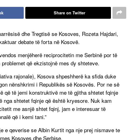
ok
Share on Twitter
marrësisë dhe Tregtisë se Kosoves, Rozeta Hajdari,
kaktuar debate të forta në Kosovë.
 vendos menjëherë reciprocitetin me Serbinë por të
n problemet që ekzistojnë mes dy shteteve.
iativa rajonale), Kosova shpeshherë ka sfida duke
engon nënshkrimi i Republikës së Kosovës. Por ne së
që të jemi konstruktivë me të gjitha shtetet fqinje
 nga shtetet fqinje që është kryesore. Nuk kam
tetit me asnjë shtet fqinj, jam e interesuar të
lë që i kemi tani.”
je e qeverise se Albin Kurtit nga nje prej nismave te
it mes Kosoves dhe Serbise.