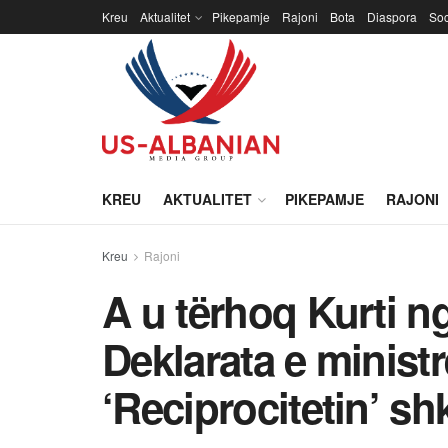
Kreu
Aktualitet
Pikepamje
Rajoni
Bota
Diaspora
Soc
KREU
AKTUALITET
PIKEPAMJE
RAJONI
Kreu
Rajoni
A u tërhoq Kurti n
Deklarata e minist
‘Reciprocitetin’ s