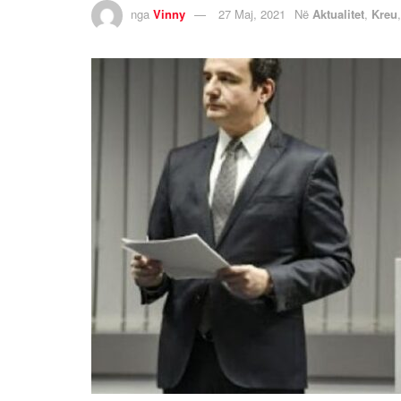
nga
Vinny
27 Maj, 2021
Në
Aktualitet
,
Kreu