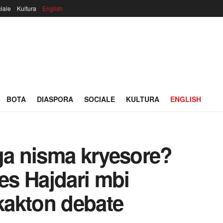
iale
Kultura
English
BOTA
DIASPORA
SOCIALE
KULTURA
ENGLISH
ga nisma kryesore?
res Hajdari mbi
hkakton debate