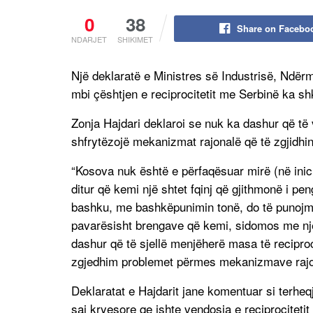
0
38
Share on Facebo
NDARJET
SHIKIMET
Një deklaratë e Ministres së Industrisë, Ndër
mbi çështjen e reciprocitetit me Serbinë ka sh
Zonja Hajdari deklaroi se nuk ka dashur që të
shfrytëzojë mekanizmat rajonalë që të zgjidhi
“Kosova nuk është e përfaqësuar mirë (në inic
ditur që kemi një shtet fqinj që gjithmonë i p
bashku, me bashkëpunimin tonë, do të punojmë 
pavarësisht brengave që kemi, sidomos me një
dashur që të sjellë menjëherë masa të reciproci
zgjedhim problemet përmes mekanizmave rajona
Deklaratat e Hajdarit jane komentuar si terheq
saj kryesore qe ishte vendosja e reciprocitet