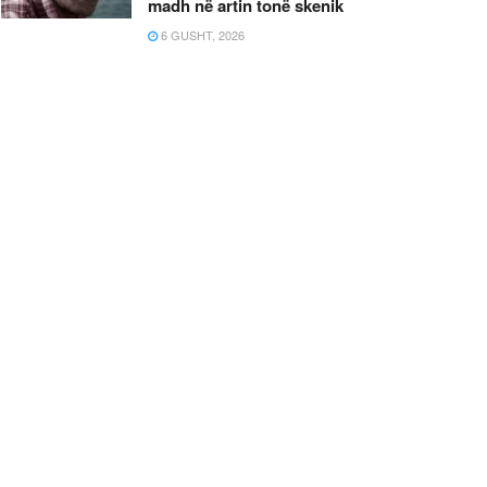
madh në artin tonë skenik
6 GUSHT, 2026