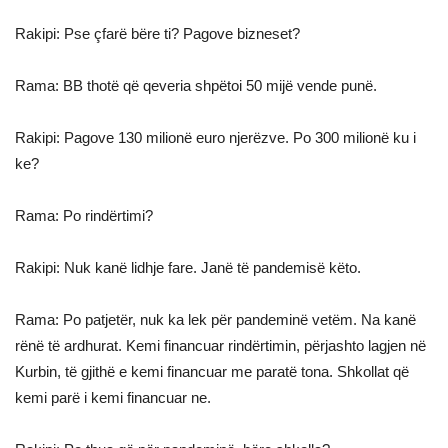
Rakipi: Pse çfarë bëre ti? Pagove bizneset?
Rama: BB thotë që qeveria shpëtoi 50 mijë vende punë.
Rakipi: Pagove 130 milionë euro njerëzve. Po 300 milionë ku i
ke?
Rama: Po rindërtimi?
Rakipi: Nuk kanë lidhje fare. Janë të pandemisë këto.
Rama: Po patjetër, nuk ka lek për pandeminë vetëm. Na kanë
rënë të ardhurat. Kemi financuar rindërtimin, përjashto lagjen në
Kurbin, të gjithë e kemi financuar me paratë tona. Shkollat që
kemi parë i kemi financuar ne.