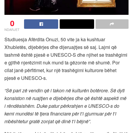
0
NDARJET
Studiuesja Afërdita Onuzi, 50 vite ja ka kushtuar
Xhubletës, dijebërjes dhe dijeruajtjes së saj. Lajmi që
tashmë është pjesë e UNESCO-S dhe njihet se trashëgimi
e gjithë njerëzimit nuk mund ta gëzonte më shumë. Por
cilat janë përfitimet, kur një trashëgimi kulturore bëhet
pjesë e UNESCO-s.
“Së pari zë vendin që i takon në kulturën botërore. Së dyti
konsiston në ruajtjen e dijebërjes dhe që është aspekti më
i rëndësishëm. Duke patur përkrahjen e UNESCO-s do
kemi mundësi të tjera financiare për t’i gjurmuar për t’i
mbështetur gratë zonjat që dinë t’i bëjnë”.