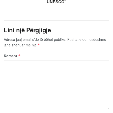
UNESCO”
Lini një Përgjigje
Adresa juaj email s’do të bëhet publike.
Fushat e domosdoshme
janë shënuar me një
*
Koment
*