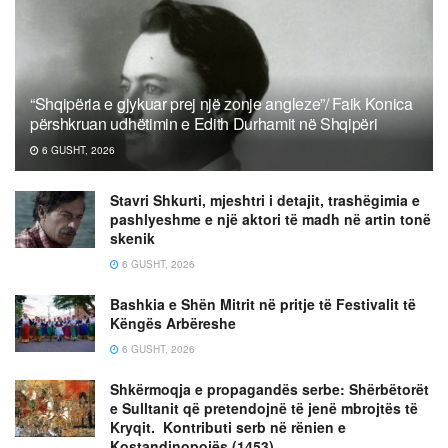
“Shqipëria e gjykuar prej një zonje angleze”/ Faik Konica
përshkruan udhëtimin e Edith Durhamit në Shqipëri
6 GUSHT, 2026
Stavri Shkurti, mjeshtri i detajit, trashëgimia e
pashlyeshme e një aktori të madh në artin tonë
skenik
6 GUSHT, 2026
Bashkia e Shën Mitrit në pritje të Festivalit të
Këngës Arbëreshe
6 GUSHT, 2026
Shkërmoqja e propagandës serbe: Shërbëtorët
e Sulltanit që pretendojnë të jenë mbrojtës të
Kryqit. Kontributi serb në rënien e
Kostandinopojës (1453)