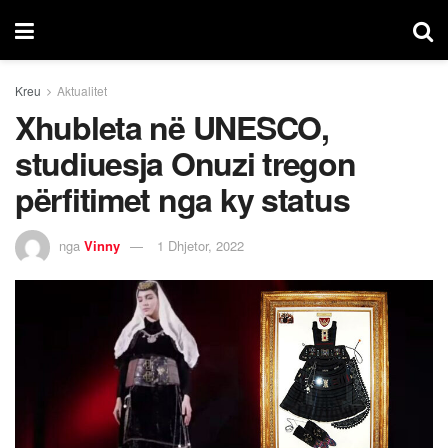
Kreu
Aktualitet
Xhubleta në UNESCO,
studiuesja Onuzi tregon
përfitimet nga ky status
nga
Vinny
1 Dhjetor, 2022