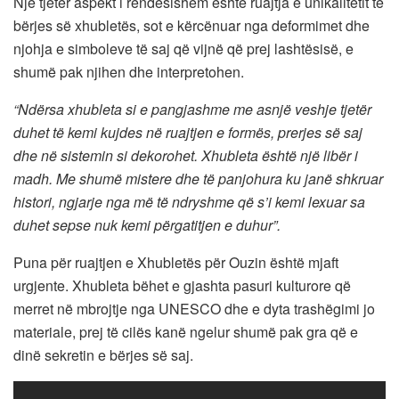
Një tjetër aspekt i rëndësishëm është ruajtja e unikalitetit të
bërjes së xhubletës, sot e kërcënuar nga deformimet dhe
njohja e simboleve të saj që vijnë që prej lashtësisë, e
shumë pak njihen dhe interpretohen.
“Ndërsa xhubleta si e pangjashme me asnjë veshje tjetër
duhet të kemi kujdes në ruajtjen e formës, prerjes së saj
dhe në sistemin si dekorohet. Xhubleta është një libër i
madh. Me shumë mistere dhe të panjohura ku janë shkruar
histori, ngjarje nga më të ndryshme që s’i kemi lexuar sa
duhet sepse nuk kemi përgatitjen e duhur”.
Puna për ruajtjen e Xhubletës për Ouzin është mjaft
urgjente. Xhubleta bëhet e gjashta pasuri kulturore që
merret në mbrojtje nga UNESCO dhe e dyta trashëgimi jo
materiale, prej të cilës kanë ngelur shumë pak gra që e
dinë sekretin e bërjes së saj.