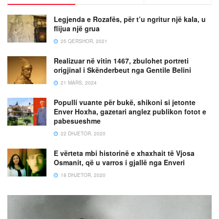
Legjenda e Rozafës, për t’u ngritur një kala, u
flijua një grua
25 QERSHOR, 2021
Realizuar në vitin 1467, zbulohet portreti
origjinal i Skënderbeut nga Gentile Belini
21 MARS, 2024
Populli vuante për bukë, shikoni si jetonte
Enver Hoxha, gazetari anglez publikon fotot e
pabesueshme
22 DHJETOR, 2020
E vërteta mbi historinë e xhaxhait të Vjosa
Osmanit, që u varros i gjallë nga Enveri
18 DHJETOR, 2020