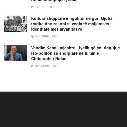
6 GUSHT, 2026
Kultura shqiptare e ngulitur në gur: Gjuha,
tradita dhe zakoni si vegla të mbijetesës
identitare mes arvanitasve
18 KORRIK, 2026
Vendim Kapaj, mjeshtri i fyellit që çoi tingujt e
iso-polifonisë shqiptare në filmin e
Christopher Nolan
18 KORRIK, 2026