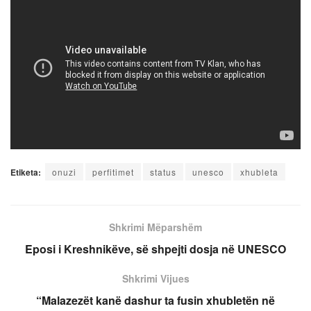
Etiketa:
onuzi
perfitimet
status
unesco
xhubleta
Shkrimi Mëparshëm
Eposi i Kreshnikëve, së shpejti dosja në UNESCO
Shkrimi Vijues
“Malazezët kanë dashur ta fusin xhubletën në