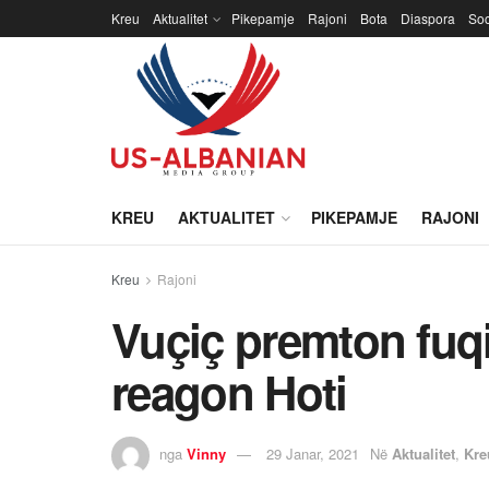
Kreu
Aktualitet
Pikepamje
Rajoni
Bota
Diaspora
Soc
KREU
AKTUALITET
PIKEPAMJE
RAJONI
Kreu
Rajoni
Vuçiç premton fuqi
reagon Hoti
nga
Vinny
29 Janar, 2021
Në
Aktualitet
,
Kre