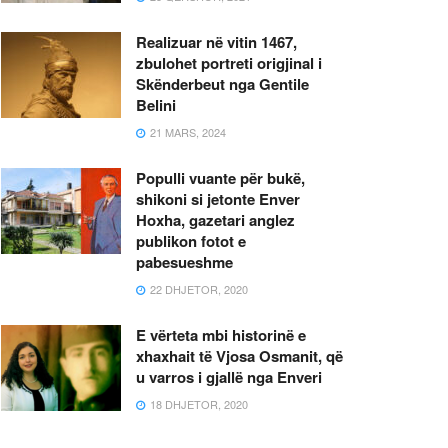
Realizuar në vitin 1467,
zbulohet portreti origjinal i
Skënderbeut nga Gentile
Belini
21 MARS, 2024
Populli vuante për bukë,
shikoni si jetonte Enver
Hoxha, gazetari anglez
publikon fotot e
pabesueshme
22 DHJETOR, 2020
E vërteta mbi historinë e
xhaxhait të Vjosa Osmanit, që
u varros i gjallë nga Enveri
18 DHJETOR, 2020