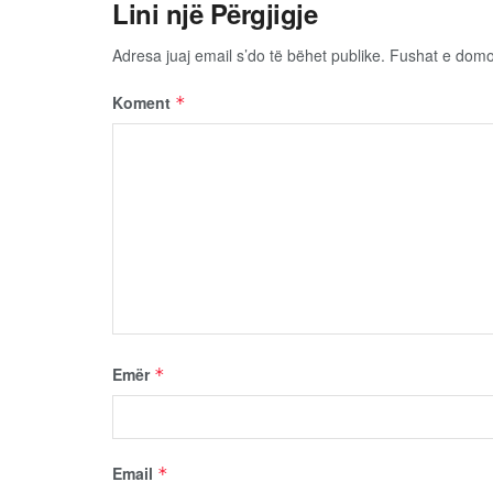
Lini një Përgjigje
Adresa juaj email s’do të bëhet publike.
Fushat e dom
Koment
*
Emër
*
Email
*