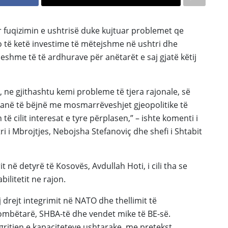
 fuqizimin e
ushtrisë
duke kujtuar problemet qe
o të ketë investime të mëtejshme në ushtri dhe
ueshme të të ardhurave për anëtarët e saj gjatë këtij
 ne gjithashtu kemi probleme të tjera rajonale, së
t kanë të bëjnë me mosmarrëveshjet gjeopolitike të
ë cilit interesat e tyre përplasen,” – ishte komenti i
ri i Mbrojtjes,
Nebojsha
Stefanoviç
dhe shefi i Shtabit
t në detyrë të
Kosovës
,
Avdullah
Hoti, i cili tha se
abilitetit
ne rajon.
drejt integrimit në NATO dhe thellimit të
ombëtarë, SHBA-të dhe vendet mike të BE-së.
ngritjen e kapaciteteve ushtarake, me pretekst