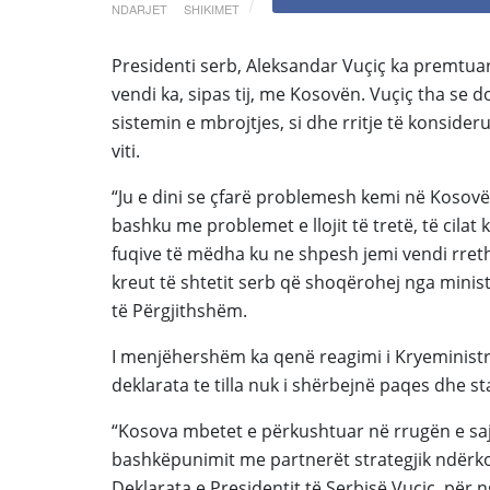
NDARJET
SHIKIMET
Presidenti serb, Aleksandar
Vuçiç ka premtuar
vendi ka, sipas tij, me
Kosov
ën. Vuçiç tha se d
sistemin e mbrojtjes, si dhe rritje të konsider
viti.
“Ju e dini se çfarë problemesh kemi në Kosovë,
bashku me problemet e llojit të tretë, të cila
fuqive të mëdha ku ne shpesh jemi vendi rreth t
kreut të shtetit serb që shoqërohej nga minist
të Përgjithshëm.
I
menjëhershëm ka qenë reagimi i Kryeministri
deklarata te tilla nuk i
shërbejnë
paqes dhe
st
“Kosova mbetet e përkushtuar në rrugën e saj 
bashkëpunimit me partnerët strategjik ndërk
Deklarata e Presidentit të Serbisë
Vuçiç, për 