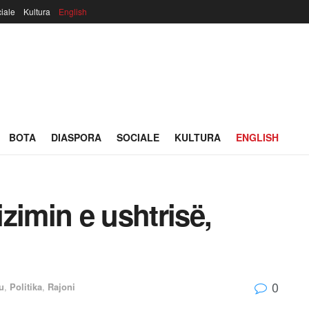
iale
Kultura
English
BOTA
DIASPORA
SOCIALE
KULTURA
ENGLISH
zimin e ushtrisë,
0
u
,
Politika
,
Rajoni