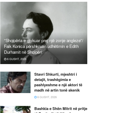
“Shqipëria e gjykuar prej një zonje angleze”/
Faik Konica përshkruan udhëtimin e Edith
Durhamit në Shqipëri
6 GUSHT, 2026
Stavri Shkurti, mjeshtri i
detajit, trashëgimia e
pashlyeshme e një aktori të
madh në artin tonë skenik
6 GUSHT, 2026
Bashkia e Shën Mitrit në pritje