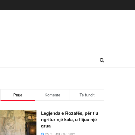
Prirje
Komente
Të fundit
Legjenda e Rozafës, për t’u
ngritur një kala, u flijua një
grua
25 QERSHOR, 2021