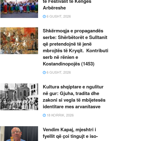
të Festivalit të Këngës
Arbëreshe
6 GUSHT, 2026
Shkërmoqja e propagandës
serbe: Shërbëtorët e Sulltanit
që pretendojnë të jenë
mbrojtës të Kryqit. Kontributi
serb në rënien e
Kostandinopojës (1453)
6 GUSHT, 2026
Kultura shqiptare e ngulitur
në gur: Gjuha, tradita dhe
zakoni si vegla të mbijetesës
identitare mes arvanitasve
18 KORRIK, 2026
Vendim Kapaj, mjeshtri i
fyellit që çoi tingujt e iso-