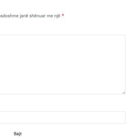
osdoshme janë shënuar me një
*
Sajt