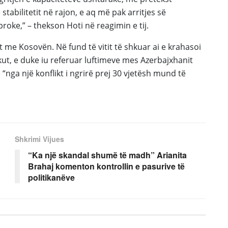
tabilitetit në rajon, e aq më pak arritjes së
oke,” – thekson Hoti në reagimin e tij.
kt me
Kosov
ën. Në fund të vitit të shkuar
ai
e krahasoi
kut
, e duke iu referuar luftimeve mes Azerbajxhanit
nga një konflikt i ngrirë prej 30 vjetësh mund të
Shkrimi Vijues
“Ka një skandal shumë të madh” Arianita
Brahaj komenton kontrollin e pasurive të
politikanëve