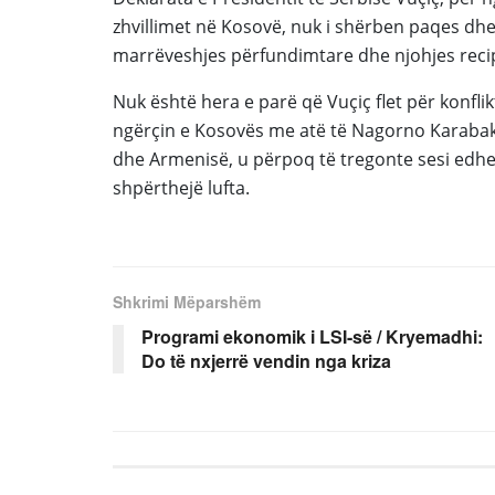
zhvillimet në Kosovë, nuk i shërben paqes dhe s
marrëveshjes përfundimtare dhe njohjes recipr
Nuk është hera e parë që
Vuçiç flet
p
ër konfli
ngërçin e Kosovës me atë të
Nagorno
Karaba
dhe Armenisë, u përpoq të tregonte sesi edhe “
shpërthejë lufta.
Shkrimi Mëparshëm
Programi ekonomik i LSI-së / Kryemadhi:
Do të nxjerrë vendin nga kriza