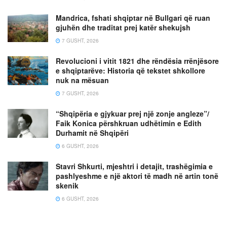
Mandrica, fshati shqiptar në Bullgari që ruan
gjuhën dhe traditat prej katër shekujsh
7 GUSHT, 2026
Revolucioni i vitit 1821 dhe rëndësia rrënjësore
e shqiptarëve: Historia që tekstet shkollore
nuk na mësuan
7 GUSHT, 2026
“Shqipëria e gjykuar prej një zonje angleze”/
Faik Konica përshkruan udhëtimin e Edith
Durhamit në Shqipëri
6 GUSHT, 2026
Stavri Shkurti, mjeshtri i detajit, trashëgimia e
pashlyeshme e një aktori të madh në artin tonë
skenik
6 GUSHT, 2026