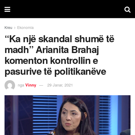
Kreu
Ekonomia
“Ka një skandal shumë të
madh” Arianita Brahaj
komenton kontrollin e
pasurive të politikanëve
nga
Vinny
29 Janar, 2021