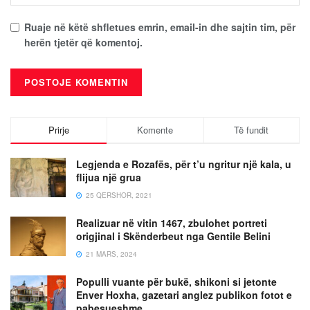
Ruaje në këtë shfletues emrin, email-in dhe sajtin tim, për
herën tjetër që komentoj.
Prirje
Komente
Të fundit
Legjenda e Rozafës, për t’u ngritur një kala, u
flijua një grua
25 QERSHOR, 2021
Realizuar në vitin 1467, zbulohet portreti
origjinal i Skënderbeut nga Gentile Belini
21 MARS, 2024
Populli vuante për bukë, shikoni si jetonte
Enver Hoxha, gazetari anglez publikon fotot e
pabesueshme