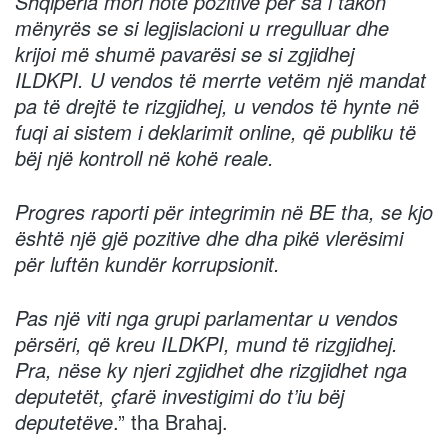
Shqipëria mori notë pozitive per sa i takon
mënyrës se si legjislacioni u rregulluar dhe
krijoi më shumë pavarësi se si zgjidhej
ILDKPI. U vendos të merrte vetëm një mandat
pa të drejtë te rizgjidhej, u vendos të hynte në
fuqi ai sistem i deklarimit online, që publiku të
bëj një kontroll në kohë reale.
Progres raporti për integrimin në BE tha, se kjo
është një gjë pozitive dhe dha pikë vlerësimi
për luftën kundër korrupsionit.
Pas një viti nga grupi parlamentar u vendos
përsëri, që kreu ILDKPI, mund të rizgjidhej.
Pra, nëse ky njeri zgjidhet dhe rizgjidhet nga
deputetët, çfarë investigimi do t’iu bëj
deputetëve
.” tha Brahaj.