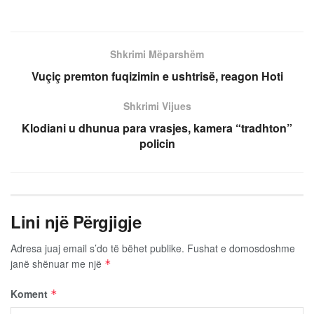
Shkrimi Mëparshëm
Vuçiç premton fuqizimin e ushtrisë, reagon Hoti
Shkrimi Vijues
Klodiani u dhunua para vrasjes, kamera “tradhton”
policin
Lini një Përgjigje
Adresa juaj email s’do të bëhet publike.
Fushat e domosdoshme
janë shënuar me një
*
Koment
*