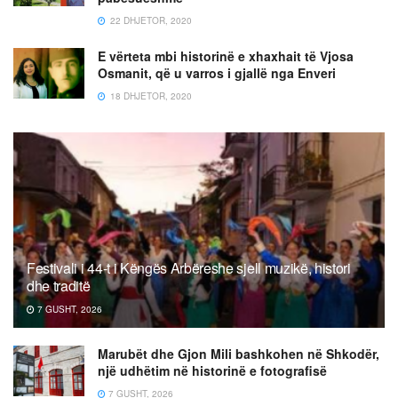
22 DHJETOR, 2020
E vërteta mbi historinë e xhaxhait të Vjosa
Osmanit, që u varros i gjallë nga Enveri
18 DHJETOR, 2020
Festivali i 44-t i Këngës Arbëreshe sjell muzikë, histori
dhe traditë
7 GUSHT, 2026
Marubët dhe Gjon Mili bashkohen në Shkodër,
një udhëtim në historinë e fotografisë
7 GUSHT, 2026