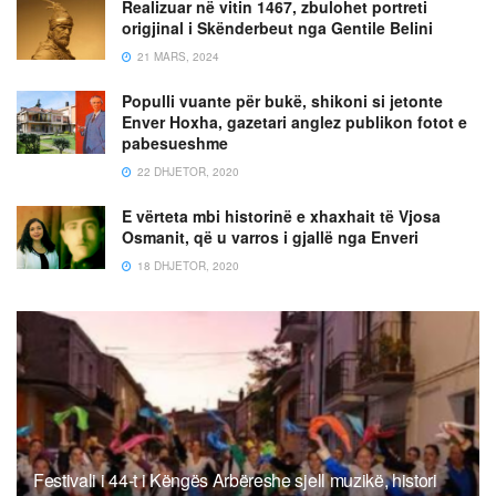
Realizuar në vitin 1467, zbulohet portreti
origjinal i Skënderbeut nga Gentile Belini
21 MARS, 2024
Populli vuante për bukë, shikoni si jetonte
Enver Hoxha, gazetari anglez publikon fotot e
pabesueshme
22 DHJETOR, 2020
E vërteta mbi historinë e xhaxhait të Vjosa
Osmanit, që u varros i gjallë nga Enveri
18 DHJETOR, 2020
Festivali i 44-t i Këngës Arbëreshe sjell muzikë, histori