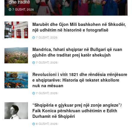
dhe traditë
7 GUSHT, 2026
Marubët dhe Gjon Mili bashkohen në Shkodër,
një udhëtim në historinë e fotografisë
7 GUSHT, 2026
Mandrica, fshati shqiptar në Bullgari që ruan
gjuhën dhe traditat prej katër shekujsh
7 GUSHT, 2026
Revolucioni i vitit 1821 dhe rëndësia rrënjësore
e shqiptarëve: Historia që tekstet shkollore
nuk na mësuan
7 GUSHT, 2026
“Shqipëria e gjykuar prej një zonje angleze”/
Faik Konica përshkruan udhëtimin e Edith
Durhamit në Shqipëri
6 GUSHT, 2026