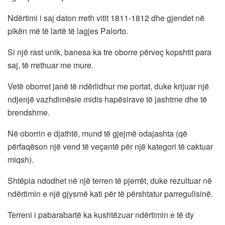
Ndërtimi i saj daton rreth vitit 1811-1812 dhe gjendet në
pikën më të lartë të lagjes Palorto.
Si një rast unik, banesa ka tre oborre përveç kopshtit para
saj, të rrethuar me mure.
Vetë oborret janë të ndërlidhur me portat, duke krijuar një
ndjenjë vazhdimësie midis hapësirave të jashtme dhe të
brendshme.
Në oborrin e djathtë, mund të gjejmë odajashta (që
përfaqëson një vend të veçantë për një kategori të caktuar
miqsh).
Shtëpia ndodhet në një terren të pjerrët, duke rezultuar në
ndërtimin e një gjysmë kati për të përshtatur parregullsinë.
Terreni i pabarabartë ka kushtëzuar ndërtimin e të dy