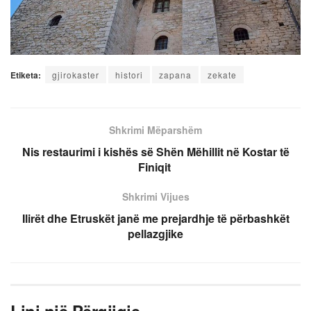
Etiketa:
gjirokaster
histori
zapana
zekate
Shkrimi Mëparshëm
Nis restaurimi i kishës së Shën Mëhillit në Kostar të
Finiqit
Shkrimi Vijues
Ilirët dhe Etruskët janë me prejardhje të përbashkët
pellazgjike
Lini një Përgjigje