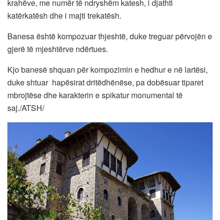
krahëve, me numër të ndryshëm katesh, i djathti
katërkatësh dhe i majti trekatësh.
Banesa është kompozuar thjeshtë, duke treguar përvojën e
gjerë të mjeshtërve ndërtues.
Kjo banesë shquan për kompozimin e hedhur e në lartësi,
duke shtuar hapësirat dritëdhënëse, pa dobësuar tiparet
mbrojtëse dhe karakterin e spikatur monumental të
saj./ATSH/