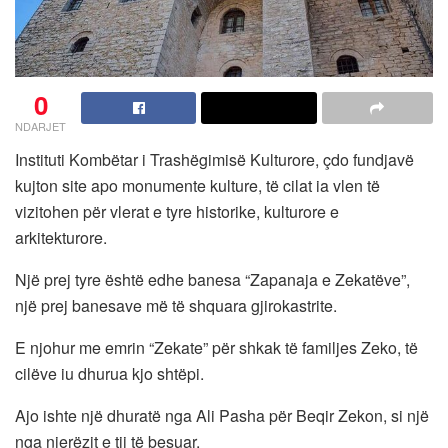
0
NDARJET
Instituti Kombëtar i Trashëgimisë Kulturore, çdo fundjavë
kujton site apo monumente kulture, të cilat ia vlen të
vizitohen për vlerat e tyre historike, kulturore e
arkitekturore.
Një prej tyre është edhe banesa “Zapanaja e Zekatëve”,
një prej banesave më të shquara gjirokastrite.
E njohur me emrin “Zekate” për shkak të familjes Zeko, të
cilëve iu dhurua kjo shtëpi.
Ajo ishte një dhuratë nga Ali Pasha për Beqir Zekon, si një
nga njerëzit e tij të besuar.