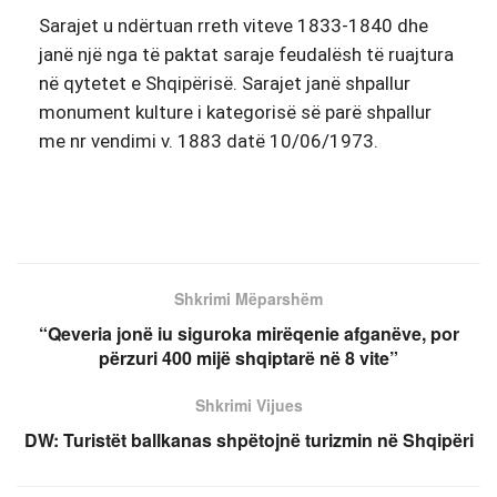
Sarajet u ndërtuan rreth viteve 1833-1840 dhe
janë një nga të paktat saraje feudalësh të ruajtura
në qytetet e Shqipërisë. Sarajet janë shpallur
monument kulture i kategorisë së parë shpallur
me nr vendimi v. 1883 datë 10/06/1973.
Shkrimi Mëparshëm
“Qeveria jonë iu siguroka mirëqenie afganëve, por
përzuri 400 mijë shqiptarë në 8 vite”
Shkrimi Vijues
DW: Turistët ballkanas shpëtojnë turizmin në Shqipëri