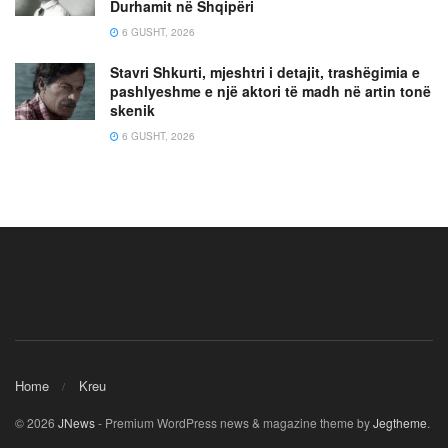
Durhamit në Shqipëri
6 GUSHT, 2026
Stavri Shkurti, mjeshtri i detajit, trashëgimia e
pashlyeshme e një aktori të madh në artin tonë
skenik
6 GUSHT, 2026
Home
Kreu
© 2026
JNews
- Premium WordPress news & magazine theme by
Jegtheme
.