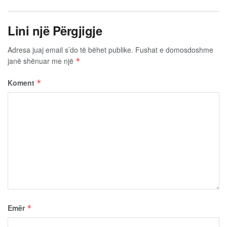
Lini një Përgjigje
Adresa juaj email s’do të bëhet publike.
Fushat e domosdoshme
janë shënuar me një
*
Koment
*
Emër
*