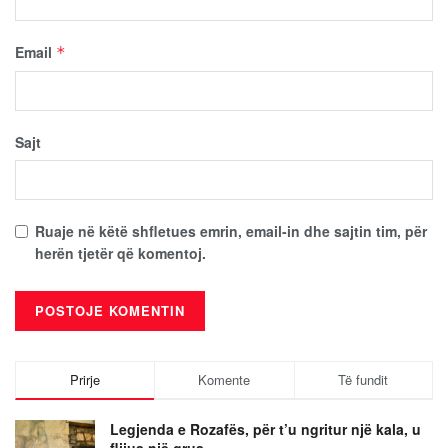
Email
*
Sajt
Ruaje në këtë shfletues emrin, email-in dhe sajtin tim, për
herën tjetër që komentoj.
Prirje
Komente
Të fundit
Legjenda e Rozafës, për t’u ngritur një kala, u
flijua një grua