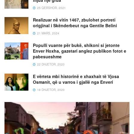
25 QERSHOR, 2021
Realizuar në vitin 1467, zbulohet portreti
origjinal i Skënderbeut nga Gentile Belini
21 MARS, 2024
Populli vuante për bukë, shikoni si jetonte
Enver Hoxha, gazetari anglez publikon fotot e
pabesueshme
22 DHJETOR, 2020
E vërteta mbi historinë e xhaxhait të Vjosa
Osmanit, që u varros i gjallë nga Enveri
18 DHJETOR, 2020