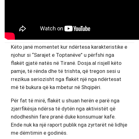
Këto janë momentet kur ndërtesa karakteristike e
njohur si “Sarajet e Toptanëve” u përfshi nga
flakët gjatë natës në Tiranë.
Dosja.al
risjell këto
pamje, të rënda dhe të trishta, që tregon sesi u
rrezikua seriozisht nga flakët një nga ndërtesat
më të bukura që ka mbetur në Shqipëri.
Për fat të mirë, flakët u shuan herën e parë nga
zjarrfikësja ndërsa të dytën nga aktivistët që
ndodheshin fare pranë duke konsumuar kafe.
Ende nuk ka një raport publik nga zyrtarët në lidhje
me dëmtimin e godinës.