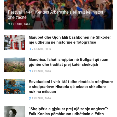
Festivali i 44-t i Këngës Arbëreshe sjell muzikë, histori
dhe traditë
7 GUSHT, 2026
Marubët dhe Gjon Mili bashkohen në Shkodër,
një udhëtim në historinë e fotografisë
7 GUSHT, 2026
Mandrica, fshati shqiptar në Bullgari që ruan
gjuhën dhe traditat prej katër shekujsh
7 GUSHT, 2026
Revolucioni i vitit 1821 dhe rëndësia rrënjësore
e shqiptarëve: Historia që tekstet shkollore
nuk na mësuan
7 GUSHT, 2026
“Shqipëria e gjykuar prej një zonje angleze”/
Faik Konica përshkruan udhëtimin e Edith