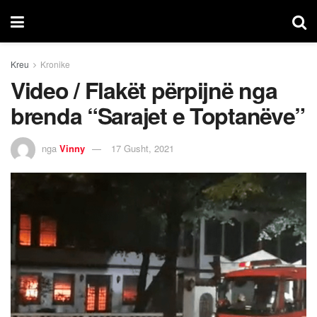
Kreu
Kronike
Video / Flakët përpijnë nga
brenda “Sarajet e Toptanëve”
nga
Vinny
17 Gusht, 2021