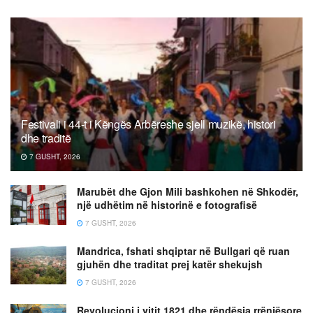
Festivali i 44-t i Këngës Arbëreshe sjell muzikë, histori
dhe traditë
7 GUSHT, 2026
Marubët dhe Gjon Mili bashkohen në Shkodër,
një udhëtim në historinë e fotografisë
7 GUSHT, 2026
Mandrica, fshati shqiptar në Bullgari që ruan
gjuhën dhe traditat prej katër shekujsh
7 GUSHT, 2026
Revolucioni i vitit 1821 dhe rëndësia rrënjësore