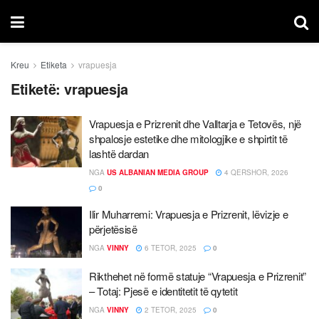
Kreu
Etiketa
vrapuesja
Etiketë:
vrapuesja
Vrapuesja e Prizrenit dhe Valltarja e Tetovës, një
shpalosje estetike dhe mitologjike e shpirtit të
lashtë dardan
NGA
US ALBANIAN MEDIA GROUP
4 QERSHOR, 2026
0
Ilir Muharremi: Vrapuesja e Prizrenit, lëvizje e
përjetësisë
NGA
VINNY
6 TETOR, 2025
0
Rikthehet në formë statuje “Vrapuesja e Prizrenit”
– Totaj: Pjesë e identitetit të qytetit
NGA
VINNY
2 TETOR, 2025
0