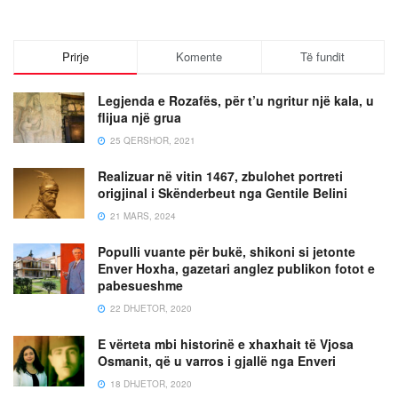
Prirje
Komente
Të fundit
Legjenda e Rozafës, për t’u ngritur një kala, u
flijua një grua
25 QERSHOR, 2021
Realizuar në vitin 1467, zbulohet portreti
origjinal i Skënderbeut nga Gentile Belini
21 MARS, 2024
Populli vuante për bukë, shikoni si jetonte
Enver Hoxha, gazetari anglez publikon fotot e
pabesueshme
22 DHJETOR, 2020
E vërteta mbi historinë e xhaxhait të Vjosa
Osmanit, që u varros i gjallë nga Enveri
18 DHJETOR, 2020