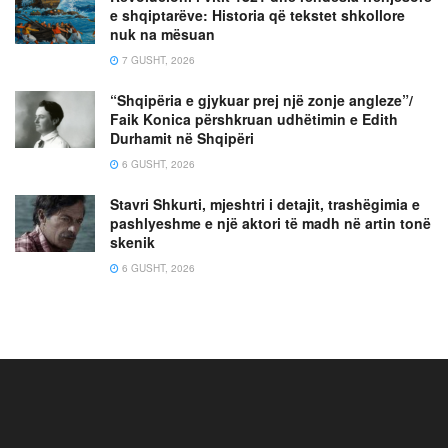
e shqiptarëve: Historia që tekstet shkollore
nuk na mësuan
7 GUSHT, 2026
“Shqipëria e gjykuar prej një zonje angleze”/
Faik Konica përshkruan udhëtimin e Edith
Durhamit në Shqipëri
6 GUSHT, 2026
Stavri Shkurti, mjeshtri i detajit, trashëgimia e
pashlyeshme e një aktori të madh në artin tonë
skenik
6 GUSHT, 2026