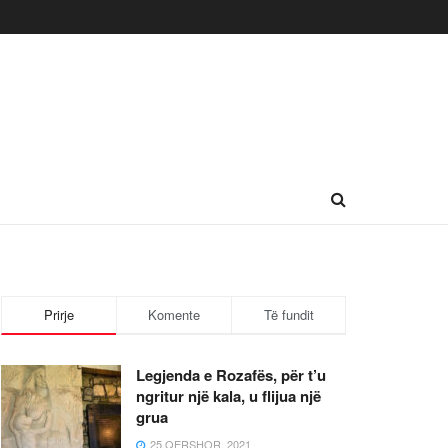
Prirje
Komente
Të fundit
Legjenda e Rozafës, për t’u
ngritur një kala, u flijua një
grua
25 QERSHOR, 2021