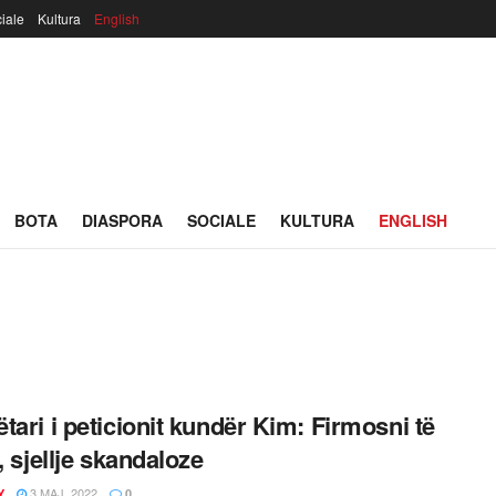
iale
Kultura
English
BOTA
DIASPORA
SOCIALE
KULTURA
ENGLISH
tari i peticionit kundër Kim: Firmosni të
, sjellje skandaloze
3 MAJ, 2022
Y
0