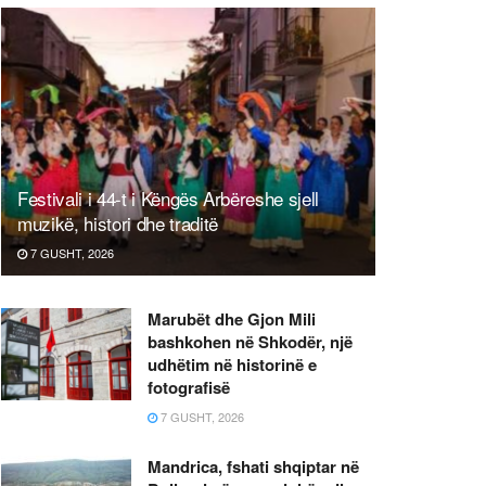
Festivali i 44-t i Këngës Arbëreshe sjell
muzikë, histori dhe traditë
7 GUSHT, 2026
Marubët dhe Gjon Mili
bashkohen në Shkodër, një
udhëtim në historinë e
fotografisë
7 GUSHT, 2026
Mandrica, fshati shqiptar në