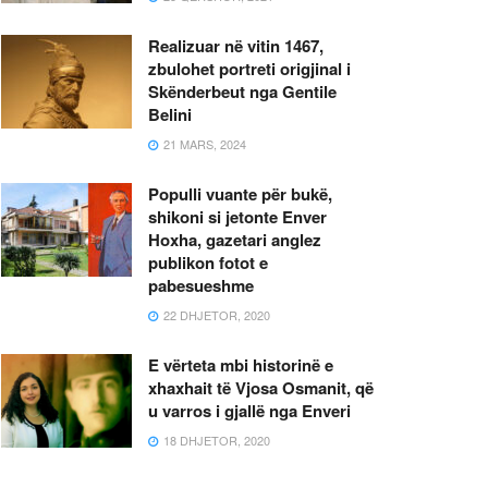
Realizuar në vitin 1467,
zbulohet portreti origjinal i
Skënderbeut nga Gentile
Belini
21 MARS, 2024
Populli vuante për bukë,
shikoni si jetonte Enver
Hoxha, gazetari anglez
publikon fotot e
pabesueshme
22 DHJETOR, 2020
E vërteta mbi historinë e
xhaxhait të Vjosa Osmanit, që
u varros i gjallë nga Enveri
18 DHJETOR, 2020