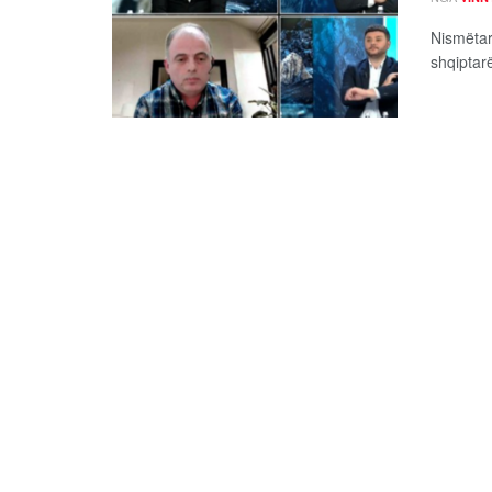
Nismëtari
shqiptarë