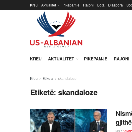
Kreu
Aktualitet
Pikepamje
Rajoni
Bota
Diaspora
Soc
KREU
AKTUALITET
PIKEPAMJE
RAJONI
Kreu
Etiketa
skandaloze
Etiketë:
skandaloze
Nismë
gjithë
NGA
VINN