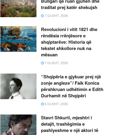
Bullgari që ruan gjuhën dhe
traditat prej katër shekujsh
7 GUSHT, 2026
Revolucioni i vitit 1821 dhe
rëndësia rrënjësore e
shqiptarëve: Historia që
tekstet shkollore nuk na
mësuan
7 GUSHT, 2026
“Shqipëria e gjykuar prej një
zonje angleze”/ Faik Konica
përshkruan udhëtimin e Edith
Durhamit në Shqipëri
6 GUSHT, 2026
Stavri Shkurti, mjeshtri i
detajit, trashëgimia e
pashlyeshme e një aktori të