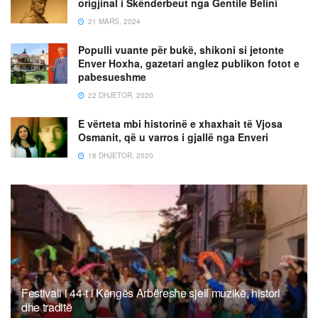
origjinal i Skënderbeut nga Gentile Belini
21 MARS, 2024
Populli vuante për bukë, shikoni si jetonte
Enver Hoxha, gazetari anglez publikon fotot e
pabesueshme
22 DHJETOR, 2020
E vërteta mbi historinë e xhaxhait të Vjosa
Osmanit, që u varros i gjallë nga Enveri
18 DHJETOR, 2020
Festivali i 44-t i Këngës Arbëreshe sjell muzikë, histori
dhe traditë