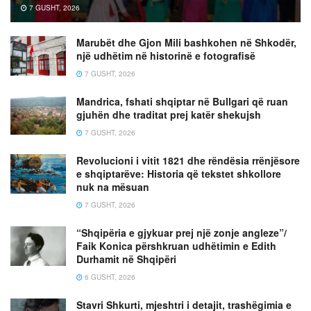
7 GUSHT, 2026
Marubët dhe Gjon Mili bashkohen në Shkodër,
një udhëtim në historinë e fotografisë
7 GUSHT, 2026
Mandrica, fshati shqiptar në Bullgari që ruan
gjuhën dhe traditat prej katër shekujsh
7 GUSHT, 2026
Revolucioni i vitit 1821 dhe rëndësia rrënjësore
e shqiptarëve: Historia që tekstet shkollore
nuk na mësuan
7 GUSHT, 2026
“Shqipëria e gjykuar prej një zonje angleze”/
Faik Konica përshkruan udhëtimin e Edith
Durhamit në Shqipëri
6 GUSHT, 2026
Stavri Shkurti, mjeshtri i detajit, trashëgimia e