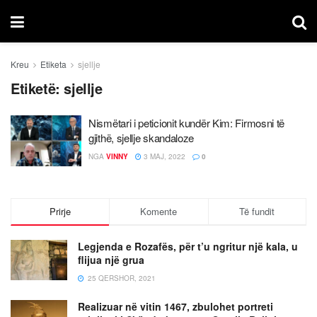
Kreu
Etiketa
sjellje
Etiketë:
sjellje
Nismëtari i peticionit kundër Kim: Firmosni të
gjithë, sjellje skandaloze
NGA
VINNY
3 MAJ, 2022
0
Prirje
Komente
Të fundit
Legjenda e Rozafës, për t’u ngritur një kala, u
flijua një grua
25 QERSHOR, 2021
Realizuar në vitin 1467, zbulohet portreti