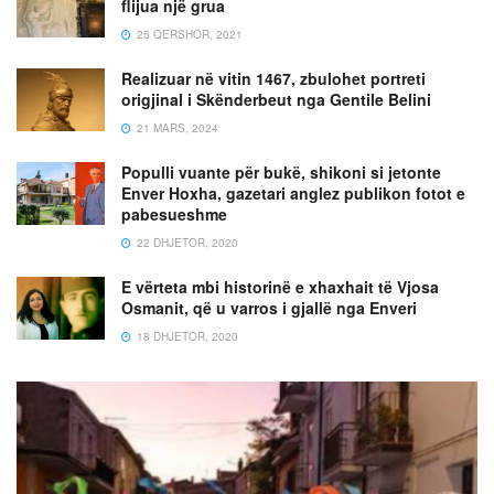
flijua një grua
25 QERSHOR, 2021
Realizuar në vitin 1467, zbulohet portreti
origjinal i Skënderbeut nga Gentile Belini
21 MARS, 2024
Populli vuante për bukë, shikoni si jetonte
Enver Hoxha, gazetari anglez publikon fotot e
pabesueshme
22 DHJETOR, 2020
E vërteta mbi historinë e xhaxhait të Vjosa
Osmanit, që u varros i gjallë nga Enveri
18 DHJETOR, 2020