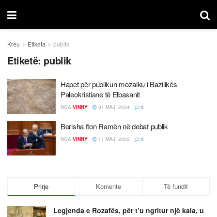
Kreu
Etiketa
publik
Etiketë:
publik
Hapet për publikun mozaiku i Bazilikës
Paleokristiane të Elbasanit
NGA
VINNY
31 MAJ, 2024
0
Berisha fton Ramën në debat publik
NGA
VINNY
11 MAJ, 2022
0
Prirje
Komente
Të fundit
Legjenda e Rozafës, për t’u ngritur një kala, u