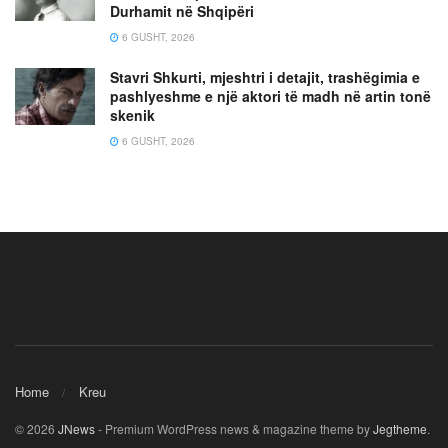
Durhamit në Shqipëri
6 GUSHT, 2026
Stavri Shkurti, mjeshtri i detajit, trashëgimia e
pashlyeshme e një aktori të madh në artin tonë
skenik
6 GUSHT, 2026
Home
Kreu
© 2026
JNews
- Premium WordPress news & magazine theme by
Jegtheme
.