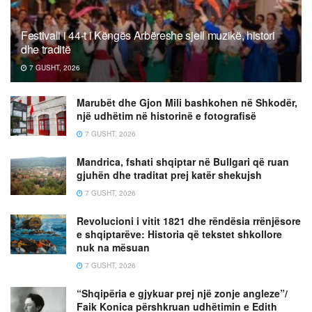
Festivali i 44-t i Këngës Arbëreshe sjell muzikë, histori
dhe traditë
7 GUSHT, 2026
Marubët dhe Gjon Mili bashkohen në Shkodër,
një udhëtim në historinë e fotografisë
7 GUSHT, 2026
Mandrica, fshati shqiptar në Bullgari që ruan
gjuhën dhe traditat prej katër shekujsh
7 GUSHT, 2026
Revolucioni i vitit 1821 dhe rëndësia rrënjësore
e shqiptarëve: Historia që tekstet shkollore
nuk na mësuan
7 GUSHT, 2026
“Shqipëria e gjykuar prej një zonje angleze”/
Faik Konica përshkruan udhëtimin e Edith