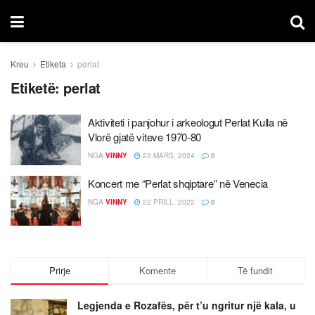
Kreu
Etiketa
perlat
Etiketë:
perlat
Aktiviteti i panjohur i arkeologut Perlat Kulla në
Vlorë gjatë viteve 1970-80
NGA
VINNY
23 MARS, 2024
0
Koncert me “Perlat shqiptare” në Venecia
NGA
VINNY
22 PRILL, 2022
0
Prirje
Komente
Të fundit
Legjenda e Rozafës, për t’u ngritur një kala, u