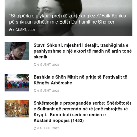
“Shqipëria e gjykuar prej një zonje angleze”/ Faik Konica
përshkruan udhëtimin e Edith Durhamit në Shqipëri
6 GUSHT, 2026
Stavri Shkurti, mjeshtri i detajit, trashëgimia e
pashlyeshme e një aktori të madh në artin tonë
skenik
6 GUSHT, 2026
Bashkia e Shën Mitrit në pritje të Festivalit të
Këngës Arbëreshe
6 GUSHT, 2026
Shkërmoqja e propagandës serbe: Shërbëtorët
e Sulltanit që pretendojnë të jenë mbrojtës të
Kryqit. Kontributi serb në rënien e
Kostandinopojës (1453)
6 GUSHT, 2026