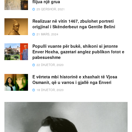
flijua një grua
25 QERSHOR, 2021
Realizuar në vitin 1467, zbulohet portreti
origjinal i Skënderbeut nga Gentile Belini
21 MARS, 2024
Populli vuante për bukë, shikoni si jetonte
Enver Hoxha, gazetari anglez publikon fotot e
pabesueshme
22 DHJETOR, 2020
E vërteta mbi historinë e xhaxhait të Vjosa
Osmanit, që u varros i gjallë nga Enveri
18 DHJETOR, 2020