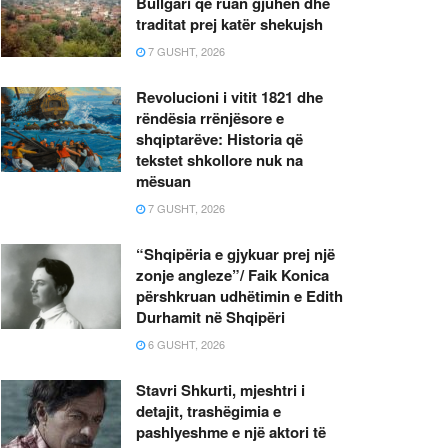
Bullgari që ruan gjuhën dhe
traditat prej katër shekujsh
7 GUSHT, 2026
Revolucioni i vitit 1821 dhe
rëndësia rrënjësore e
shqiptarëve: Historia që
tekstet shkollore nuk na
mësuan
7 GUSHT, 2026
“Shqipëria e gjykuar prej një
zonje angleze”/ Faik Konica
përshkruan udhëtimin e Edith
Durhamit në Shqipëri
6 GUSHT, 2026
Stavri Shkurti, mjeshtri i
detajit, trashëgimia e
pashlyeshme e një aktori të