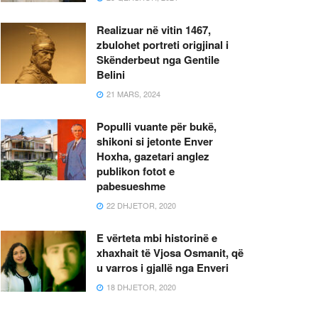
Realizuar në vitin 1467,
zbulohet portreti origjinal i
Skënderbeut nga Gentile
Belini
21 MARS, 2024
Populli vuante për bukë,
shikoni si jetonte Enver
Hoxha, gazetari anglez
publikon fotot e
pabesueshme
22 DHJETOR, 2020
E vërteta mbi historinë e
xhaxhait të Vjosa Osmanit, që
u varros i gjallë nga Enveri
18 DHJETOR, 2020