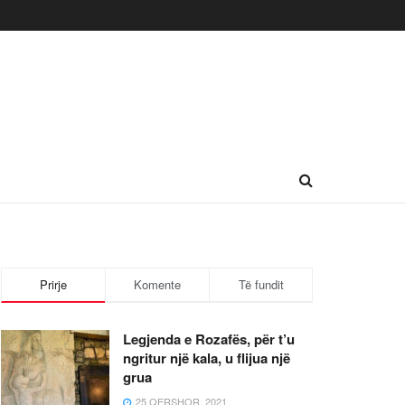
Prirje
Komente
Të fundit
Legjenda e Rozafës, për t’u
ngritur një kala, u flijua një
grua
25 QERSHOR, 2021