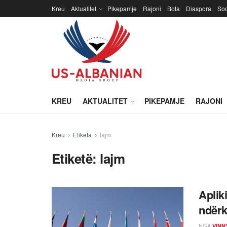
Kreu
Aktualitet
Pikepamje
Rajoni
Bota
Diaspora
Soc
KREU
AKTUALITET
PIKEPAMJE
RAJONI
Kreu
Etiketa
lajm
Etiketë:
lajm
Aplik
ndër
NGA
VINN