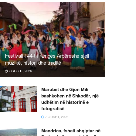
Festivali i 44-t i Këngës Arbëreshe sjell
muzikë, histori dhe traditë
7 GUSHT, 2026
Marubët dhe Gjon Mili
bashkohen në Shkodër, një
udhëtim në historinë e
fotografisë
7 GUSHT, 2026
Mandrica, fshati shqiptar në