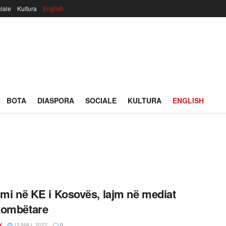
iale
Kultura
English
BOTA
DIASPORA
SOCIALE
KULTURA
ENGLISH
imi në KE i Kosovës, lajm në mediat
kombëtare
12 MAJ, 2022
Y
0