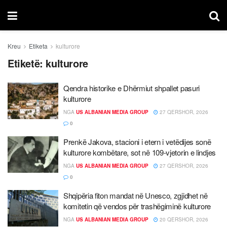
Kreu
Etiketa
kulturore
Etiketë:
kulturore
Qendra historike e Dhërmiut shpallet pasuri
kulturore
NGA
US ALBANIAN MEDIA GROUP
27 QERSHOR, 2026
0
Prenkë Jakova, stacioni i etern i vetëdijes sonë
kulturore kombëtare, sot në 109-vjetorin e lindjes
NGA
US ALBANIAN MEDIA GROUP
27 QERSHOR, 2026
0
Shqipëria fiton mandat në Unesco, zgjidhet në
komitetin që vendos për trashëgiminë kulturore
NGA
US ALBANIAN MEDIA GROUP
20 QERSHOR, 2026