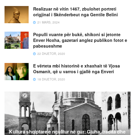
Realizuar në vitin 1467, zbulohet portreti
origjinal i Skënderbeut nga Gentile Belini
21 MARS, 2024
Populli vuante për bukë, shikoni si jetonte
Enver Hoxha, gazetari anglez publikon fotot e
pabesueshme
22 DHJETOR, 2020
E vërteta mbi historinë e xhaxhait të Vjosa
Osmanit, që u varros i gjallë nga Enveri
18 DHJETOR, 2020
Kultura shqiptare e ngulitur në gur: Gjuha, tradita dhe