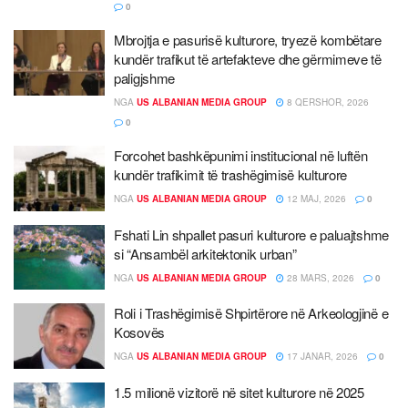
0
Mbrojtja e pasurisë kulturore, tryezë kombëtare
kundër trafikut të artefakteve dhe gërmimeve të
paligjshme
NGA
US ALBANIAN MEDIA GROUP
8 QERSHOR, 2026
0
Forcohet bashkëpunimi institucional në luftën
kundër trafikimit të trashëgimisë kulturore
NGA
US ALBANIAN MEDIA GROUP
12 MAJ, 2026
0
Fshati Lin shpallet pasuri kulturore e paluajtshme
si “Ansambël arkitektonik urban”
NGA
US ALBANIAN MEDIA GROUP
28 MARS, 2026
0
Roli i Trashëgimisë Shpirtërore në Arkeologjinë e
Kosovës
NGA
US ALBANIAN MEDIA GROUP
17 JANAR, 2026
0
1.5 milionë vizitorë në sitet kulturore në 2025