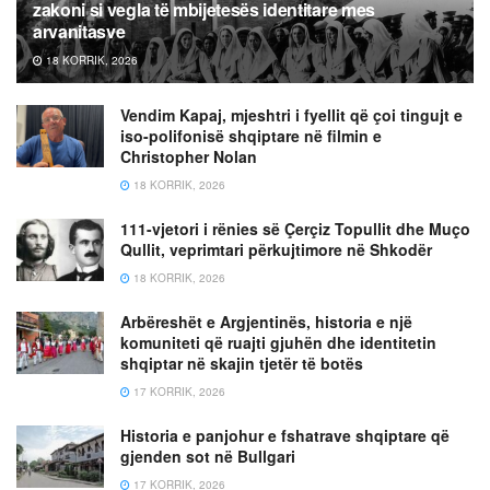
zakoni si vegla të mbijetesës identitare mes
arvanitasve
18 KORRIK, 2026
Vendim Kapaj, mjeshtri i fyellit që çoi tingujt e
iso-polifonisë shqiptare në filmin e
Christopher Nolan
18 KORRIK, 2026
111-vjetori i rënies së Çerçiz Topullit dhe Muço
Qullit, veprimtari përkujtimore në Shkodër
18 KORRIK, 2026
Arbëreshët e Argjentinës, historia e një
komuniteti që ruajti gjuhën dhe identitetin
shqiptar në skajin tjetër të botës
17 KORRIK, 2026
Historia e panjohur e fshatrave shqiptare që
gjenden sot në Bullgari
17 KORRIK, 2026