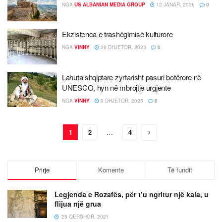
NGA
US ALBANIAN MEDIA GROUP
12 JANAR, 2026
0
Ekzistenca e trashëgimisë kulturore
NGA
VINNY
26 DHJETOR, 2025
0
Lahuta shqiptare zyrtarisht pasuri botërore në
UNESCO, hyn në mbrojtje urgjente
NGA
VINNY
9 DHJETOR, 2025
0
1
2
…
4
Prirje
Komente
Të fundit
Legjenda e Rozafës, për t’u ngritur një kala, u
flijua një grua
25 QERSHOR, 2021