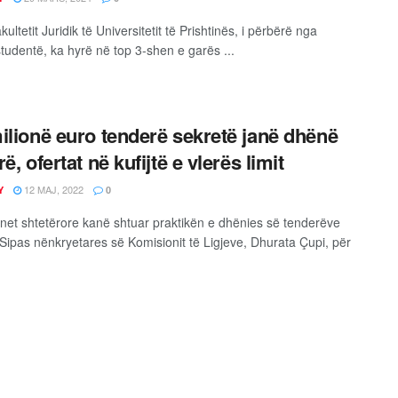
akultetit Juridik të Universitetit të Prishtinës, i përbërë nga
studentë, ka hyrë në top 3-shen e garës ...
ilionë euro tenderë sekretë janë dhënë
ë, ofertat në kufijtë e vlerës limit
12 MAJ, 2022
Y
0
ionet shtetërore kanë shtuar praktikën e dhënies së tenderëve
 Sipas nënkryetares së Komisionit të Ligjeve, Dhurata Çupi, për