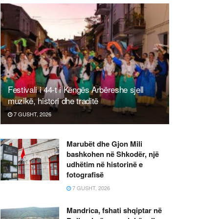
Festivali i 44-t i Këngës Arbëreshe sjell
muzikë, histori dhe traditë
7 GUSHT, 2026
Marubët dhe Gjon Mili
bashkohen në Shkodër, një
udhëtim në historinë e
fotografisë
7 GUSHT, 2026
Mandrica, fshati shqiptar në