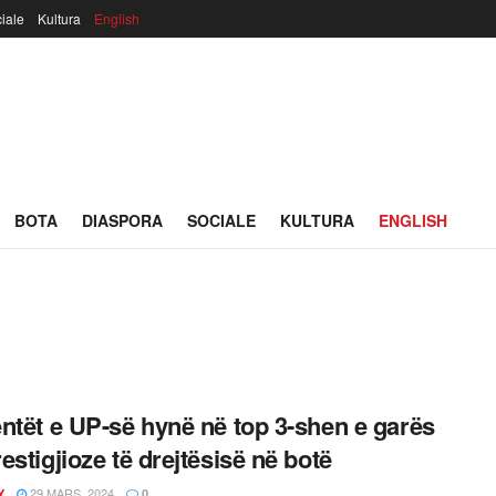
iale
Kultura
English
BOTA
DIASPORA
SOCIALE
KULTURA
ENGLISH
ntët e UP-së hynë në top 3-shen e garës
estigjioze të drejtësisë në botë
29 MARS, 2024
Y
0