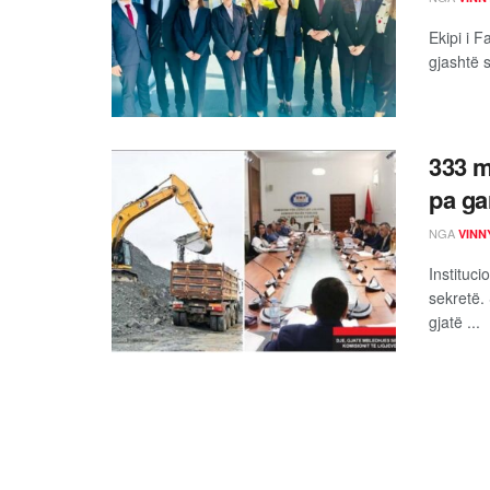
Ekipi i F
gjashtë 
333 m
pa gar
NGA
VINN
Instituc
sekretë.
gjatë ...