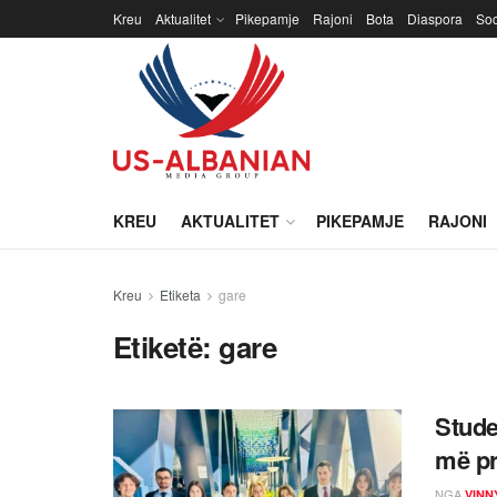
Kreu
Aktualitet
Pikepamje
Rajoni
Bota
Diaspora
Soc
KREU
AKTUALITET
PIKEPAMJE
RAJONI
Kreu
Etiketa
gare
Etiketë:
gare
Stude
më pr
NGA
VINN