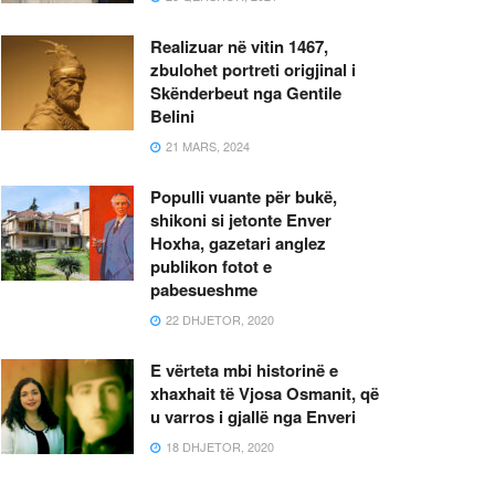
Realizuar në vitin 1467,
zbulohet portreti origjinal i
Skënderbeut nga Gentile
Belini
21 MARS, 2024
Populli vuante për bukë,
shikoni si jetonte Enver
Hoxha, gazetari anglez
publikon fotot e
pabesueshme
22 DHJETOR, 2020
E vërteta mbi historinë e
xhaxhait të Vjosa Osmanit, që
u varros i gjallë nga Enveri
18 DHJETOR, 2020