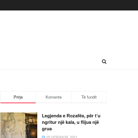
Prirje
Komente
Të fundit
Legjenda e Rozafës, për t’u
ngritur një kala, u flijua një
grua
25 QERSHOR, 2021