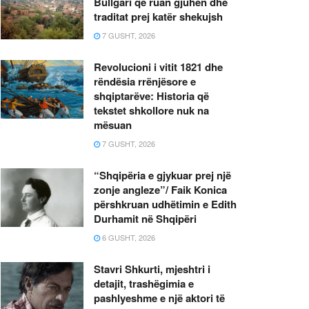
Bullgari që ruan gjuhën dhe
traditat prej katër shekujsh
7 GUSHT, 2026
Revolucioni i vitit 1821 dhe
rëndësia rrënjësore e
shqiptarëve: Historia që
tekstet shkollore nuk na
mësuan
7 GUSHT, 2026
“Shqipëria e gjykuar prej një
zonje angleze”/ Faik Konica
përshkruan udhëtimin e Edith
Durhamit në Shqipëri
6 GUSHT, 2026
Stavri Shkurti, mjeshtri i
detajit, trashëgimia e
pashlyeshme e një aktori të