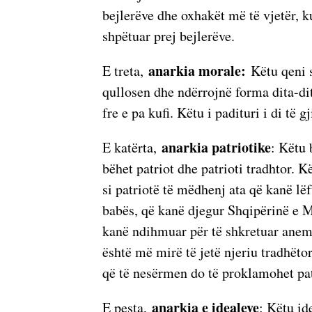
bejlerëve dhe oxhakët më të vjetër, k
shpëtuar prej bejlerëve.
anarkia morale:
E treta,
Këtu qeni s
qullosen dhe ndërrojnë forma dita-di
fre e pa kufi. Këtu i padituri i di të g
anarkia patriotike
E katërta,
: Këtu 
bëhet patriot dhe patrioti tradhtor. 
si patriotë të mëdhenj ata që kanë lëf
babës, që kanë djegur Shqipërinë e M
kanë ndihmuar për të shkretuar anemb
është më mirë të jetë njeriu tradhëtor e
që të nesërmen do të proklamohet pat
anarkia e idealeve
E pesta,
: Këtu id