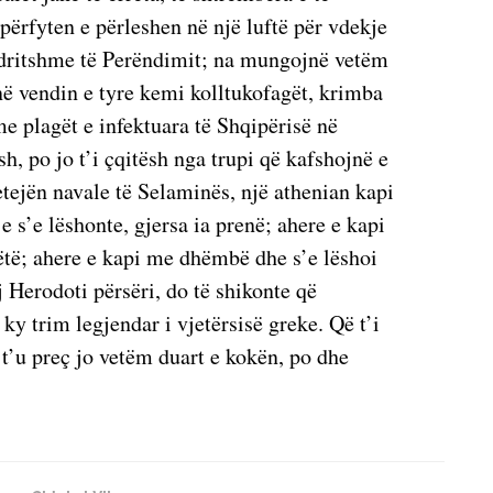
përfyten e përleshen në një luftë për vdekje
 ndritshme të Perëndimit; na mungojnë vetëm
në vendin e tyre kemi kolltukofagët, krimba
me plagët e infektuara të Shqipërisë në
, po jo t’i çqitësh nga trupi që kafshojnë e
etejën navale të Selaminës, një athenian kapi
e s’e lëshonte, gjersa ia prenë; ahere e kapi
ëtë; ahere e kapi me dhëmbë dhe s’e lëshoi
j Herodoti përsëri, do të shikonte që
 ky trim legjendar i vjetërsisë greke. Që t’i
 t’u preç jo vetëm duart e kokën, po dhe