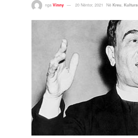
nga
Vinny
20 Nëntor, 2021
Në
Kreu
,
Kultura