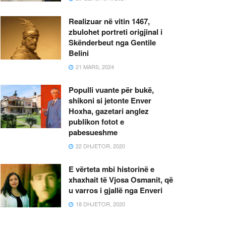
Realizuar në vitin 1467,
zbulohet portreti origjinal i
Skënderbeut nga Gentile
Belini
21 MARS, 2024
Populli vuante për bukë,
shikoni si jetonte Enver
Hoxha, gazetari anglez
publikon fotot e
pabesueshme
22 DHJETOR, 2020
E vërteta mbi historinë e
xhaxhait të Vjosa Osmanit, që
u varros i gjallë nga Enveri
18 DHJETOR, 2020