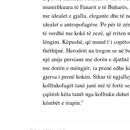
mumifikuara të Fanarit e të Buharës, 
me idealet e gjalla, elegante dhe të
idealet e antropofagëve. Po për të zë
të verdhë me kokë të zezë, që rriten 
lëngim. Këpushë, që mund t’i copëtosh
thëthijnë. Herodoti na tregon se në b
një anije persiane me dorën e djathtë 
me dorën e mëngjër; ia prenë edhe k
gjersa i prenë kokën. Sikur të ngjalle
kolltukofagët tanë janë më të fortë se
çqitësh këta tanët nga kolltuku duhet
këmbët e trupin.”