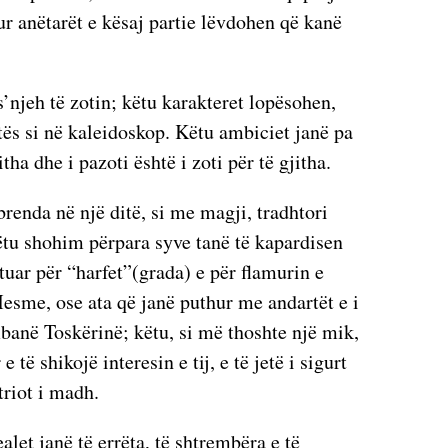
ur anëtarët e kësaj partie lëvdohen që kanë
’njeh të zotin; këtu karakteret lopësohen,
tës si në kaleidoskop. Këtu ambiciet janë pa
jitha dhe i pazoti është i zoti për të gjitha.
brenda në një ditë, si me magji, tradhtori
Këtu shohim përpara syve tanë të kapardisen
tuar për “harfet”(grada) e për flamurin e
esme, ose ata që janë puthur me andartët e i
anë Toskërinë; këtu, si më thoshte një mik,
 të shikojë interesin e tij, e të jetë i sigurt
riot i madh.
ealet janë të errëta, të shtrembëra e të