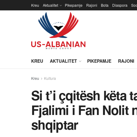
Kreu
Aktualitet
Pikepamje
Rajoni
Bota
Diaspora
Soc
KREU
AKTUALITET
PIKEPAMJE
RAJONI
Kreu
Kultura
Si t’i çqitësh këta 
Fjalimi i Fan Nolit
shqiptar