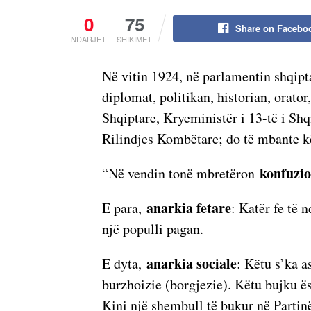
0
75
Share on Facebo
NDARJET
SHIKIMET
Në vitin 1924, në parlamentin shqipt
diplomat, politikan, historian, orat
Shqiptare, Kryeministër i 13-të i Shq
Rilindjes Kombëtare; do të mbante kë
konfuzio
“Në vendin tonë mbretëron
anarkia fetare
E para,
: Katër fe të 
një populli pagan.
anarkia sociale
E dyta,
: Këtu s’ka a
burzhoizie (borgjezie). Këtu bujku ë
Kini një shembull të bukur në Partinë