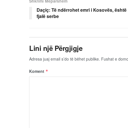
Shkrimi Mëparshëm
Daçiç: Të ndërrohet emri i Kosovës, është
fjalë serbe
Lini një Përgjigje
Adresa juaj email s’do të bëhet publike.
Fushat e dom
Koment
*