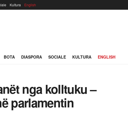
iale
Kultura
English
BOTA
DIASPORA
SOCIALE
KULTURA
ENGLISH
tanët nga kolltuku –
 në parlamentin