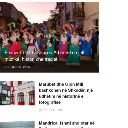
Festivali i 44-t i Këngës Arbëreshe sjell
muzikë, histori dhe traditë
7 GUSHT, 2026
Marubët dhe Gjon Mili
bashkohen në Shkodër, një
udhëtim në historinë e
fotografisë
7 GUSHT, 2026
Mandrica, fshati shqiptar në