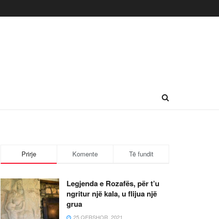
Prirje
Komente
Të fundit
Legjenda e Rozafës, për t’u
ngritur një kala, u flijua një
grua
25 QERSHOR, 2021