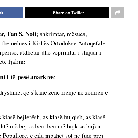
ok
Share on Twitter
Fan S. Noli
ar,
; shkrimtar, mësues,
or, themelues i Kishës Ortodokse Autoqefale
ipërisë, atdhetar dhe veprimtar i shquar i
të fjalim:
ni i
pesë anarkive
të
:
ndryshme, që s’kanë zënë rrënjë në zemrën e
s klasë bejlerësh, as klasë bujqish, as klasë
shtë më bej se beu, beu më bujk se bujku.
 Popullore, e cila mbahet sot në fuqi prej