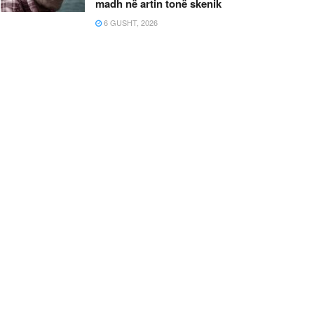
madh në artin tonë skenik
6 GUSHT, 2026