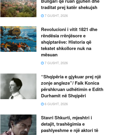
Bullgari që ruan gjuhën dhe
traditat prej katër shekujsh
7 GUSHT, 2026
Revolucioni i vitit 1821 dhe
rëndësia rrënjësore e
shqiptarëve: Historia që
tekstet shkollore nuk na
mësuan
7 GUSHT, 2026
“Shqipëria e gjykuar prej një
zonje angleze”/ Faik Konica
përshkruan udhëtimin e Edith
Durhamit në Shqipëri
6 GUSHT, 2026
Stavri Shkurti, mjeshtri i
detajit, trashëgimia e
pashlyeshme e një aktori të