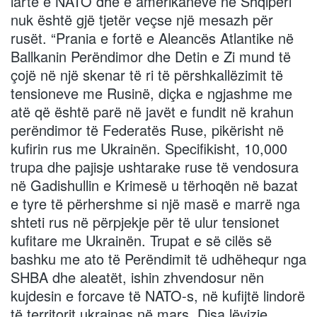
lartë e NATO dhe e amerikanëve në Shqipëri
nuk është gjë tjetër veçse një mesazh për
rusët. “Prania e fortë e Aleancës Atlantike në
Ballkanin Perëndimor dhe Detin e Zi mund të
çojë në një skenar të ri të përshkallëzimit të
tensioneve me Rusinë, diçka e ngjashme me
atë që është parë në javët e fundit në krahun
perëndimor të Federatës Ruse, pikërisht në
kufirin rus me Ukrainën. Specifikisht, 10,000
trupa dhe pajisje ushtarake ruse të vendosura
në Gadishullin e Krimesë u tërhoqën në bazat
e tyre të përhershme si një masë e marrë nga
shteti rus në përpjekje për të ulur tensionet
kufitare me Ukrainën. Trupat e së cilës së
bashku me ato të Perëndimit të udhëhequr nga
SHBA dhe aleatët, ishin zhvendosur nën
kujdesin e forcave të NATO-s, në kufijtë lindorë
të territorit ukrainas në mars. Disa lëvizje