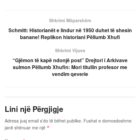
Shkrimi Mëparshëm
Schmitt: Historianët e lindur në 1950 duhet të shesin
banane! Replikon historiani Pëllumb Xhufi
Shkrimi Vijues
“Gjëmon të kapë ndonjë post” Drejtori i Arkivave
sulmon Pëllumb Xhufin: Mori titullin profesor me
vendim qeverie
Lini një Përgjigje
Adresa juaj email s’do të bëhet publike.
Fushat e domosdoshme
janë shënuar me një
*