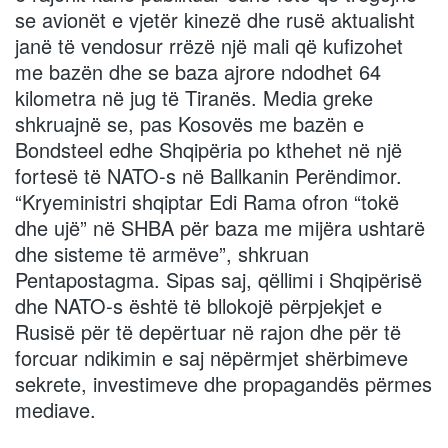
se avionët e vjetër kinezë dhe rusë aktualisht
janë të vendosur rrëzë një mali që kufizohet
me bazën dhe se baza ajrore ndodhet 64
kilometra në jug të Tiranës. Media greke
shkruajnë se, pas Kosovës me bazën e
Bondsteel edhe Shqipëria po kthehet në një
fortesë të NATO-s në Ballkanin Perëndimor.
“Kryeministri shqiptar Edi Rama ofron “tokë
dhe ujë” në SHBA për baza me mijëra ushtarë
dhe sisteme të armëve”, shkruan
Pentapostagma. Sipas saj, qëllimi i Shqipërisë
dhe NATO-s është të bllokojë përpjekjet e
Rusisë për të depërtuar në rajon dhe për të
forcuar ndikimin e saj nëpërmjet shërbimeve
sekrete, investimeve dhe propagandës përmes
mediave.