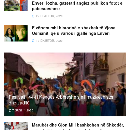
Enver Hoxha, gazetari anglez publikon fotot e
pabesueshme
22 DHJETOR, 2020
E vërteta mbi historinë e xhaxhait të Vjosa
Osmanit, që u varros i gjallë nga Enveri
18 DHJETOR, 2020
Festivali i 44-t i Këngës Arbëreshe sjell muzikë, histori
dhe traditë
7 GUSHT, 2026
Marubët dhe Gjon Mili bashkohen në Shkodër,