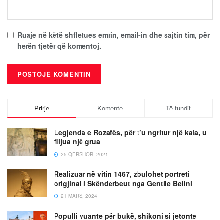
Ruaje në këtë shfletues emrin, email-in dhe sajtin tim, për
herën tjetër që komentoj.
Prirje
Komente
Të fundit
Legjenda e Rozafës, për t’u ngritur një kala, u
flijua një grua
25 QERSHOR, 2021
Realizuar në vitin 1467, zbulohet portreti
origjinal i Skënderbeut nga Gentile Belini
21 MARS, 2024
Populli vuante për bukë, shikoni si jetonte