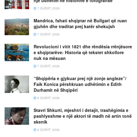
një udhëtim në historinë e fotografisë
7 GUSHT, 2026
Mandrica, fshati shqiptar në Bullgari që ruan
gjuhën dhe traditat prej katër shekujsh
7 GUSHT, 2026
Revolucioni i vitit 1821 dhe rëndësia rrënjësore
e shqiptarëve: Historia që tekstet shkollore
nuk na mësuan
7 GUSHT, 2026
“Shqipëria e gjykuar prej një zonje angleze”/
Faik Konica përshkruan udhëtimin e Edith
Durhamit në Shqipëri
6 GUSHT, 2026
Stavri Shkurti, mjeshtri i detajit, trashëgimia e
pashlyeshme e një aktori të madh në artin tonë
skenik
6 GUSHT, 2026