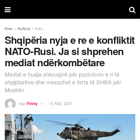
Kreu
Kultura
Kreu
Shqipëria nyja e re e konfliktit
NATO-Rusi. Ja si shprehen
mediat ndërkombëtare
Mediat e huaja shkruajnë për pozicionin e ri të
shqiptarëve dhe mesazhet e forta të SHBA për
Moskën
nga
Vinny
15 Maj, 2021