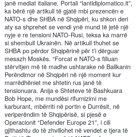
janë mediat italiane. Portali “lantidiplomatico.it”,
ka bërë një artikull të gjatë mbi prezencën e
NATO-s dhe SHBA në Shqipëri, ku shkon deri
aty sa shprehet se vendi ynë mund të jetë një
nyje e re tensioni NATO-Rusi, teksa ka marrë
si shembull Ukrainën. Në artikull thuhet se
SHBA po përdor Shqipërinë për t’i dërguar
mesazh Moskës. “Forcat e NATO-s filluan
stërvitjen më të madhe ushtarake në Ballkanin
Perëndimor në Shqipëri në një moment kur
marrëdhëniet me shtetin rus janë të
tensionuara. Anija e Shteteve të Bashkuara
Bob Hope, me mundësi rifurnizimi me
karburant, mbërriti në portin e Durrësit, në
veriperëndim të Shqipërisë, si pjesë e
Operacionit “Defender Europe 21”, i cili
gjithashtu do të zhvillohet në vendet e tjera të