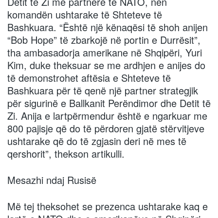
Detit të Zi me partnerë të NATO, nën
komandën ushtarake të Shteteve të
Bashkuara. “Është një kënaqësi të shoh anijen
“Bob Hope” të zbarkojë në portin e Durrësit”,
tha ambasadorja amerikane në Shqipëri, Yuri
Kim, duke theksuar se me ardhjen e anijes do
të demonstrohet aftësia e Shteteve të
Bashkuara për të qenë një partner strategjik
për sigurinë e Ballkanit Perëndimor dhe Detit të
Zi. Anija e lartpërmendur është e ngarkuar me
800 pajisje që do të përdoren gjatë stërvitjeve
ushtarake që do të zgjasin deri në mes të
qershorit”, thekson artikulli.
Mesazhi ndaj Rusisë
Më tej theksohet se prezenca ushtarake kaq e