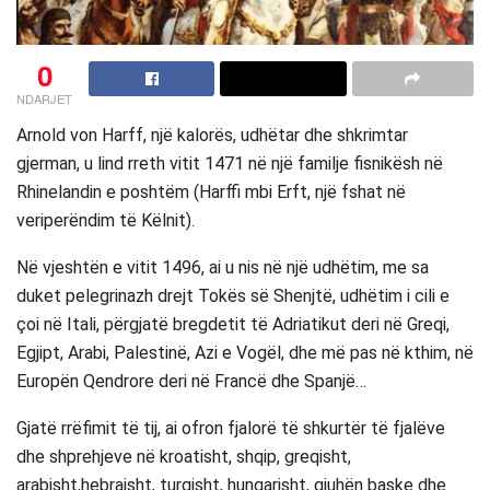
0
NDARJET
Arnold von Harff, një kalorës, udhëtar dhe shkrimtar
gjerman, u lind rreth vitit 1471 në një familje fisnikësh në
Rhinelandin e poshtëm (Harffi mbi Erft, një fshat në
veriperëndim të Këlnit).
Në vjeshtën e vitit 1496, ai u nis në një udhëtim, me sa
duket pelegrinazh drejt Tokës së Shenjtë, udhëtim i cili e
çoi në Itali, përgjatë bregdetit të Adriatikut deri në Greqi,
Egjipt, Arabi, Palestinë, Azi e Vogël, dhe më pas në kthim, në
Europën Qendrore deri në Francë dhe Spanjë…
Gjatë rrëfimit të tij, ai ofron fjalorë të shkurtër të fjalëve
dhe shprehjeve në kroatisht, shqip, greqisht,
arabisht,hebraisht, turqisht, hungarisht, gjuhën baske dhe