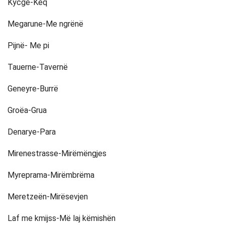
Kycge-Keq
Megarune-Me ngrënë
Pijnë- Me pi
Tauerne-Tavernë
Geneyre-Burrë
Groëa-Grua
Denarye-Para
Mirenestrasse-Mirëmëngjes
Myreprama-Mirëmbrëma
Meretzeën-Mirësevjen
Laf me kmijss-Më laj këmishën