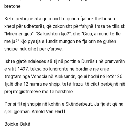
bretone.
Këto përbëjnë ata që mund të quhen fjalorë thelbësorë
xhepi për udhëtarët, që zakonisht përfshijnë fraza të tilla si:
“Mirëmëngjes”, “Sa kushton kjo?”, dhe “Grua, a mund të fle
me ju?” Kjo pyetja e fundit mungon në fjalorin në gjuhën
shqipe, nuk dihet për ç’arsye.
Ishte gjatë ndalesës së tij në portin e Durrësit në pranverën
e vitit 1497, teksa po lundronte në bordin e një anije
tregtare nga Venecia në Aleksandri, që ai hodhi në letër 26
fjalë dhe 12 numra në shqip, tetë fraza, të cilat përbëjnë një
prej rregjistrimeve më të hershme
Por si flitej shqipja në kohën e Skënderbeut. Ja fjalët që na
sjell gjermani Arnold Van Harff.
Boicke-Bukë