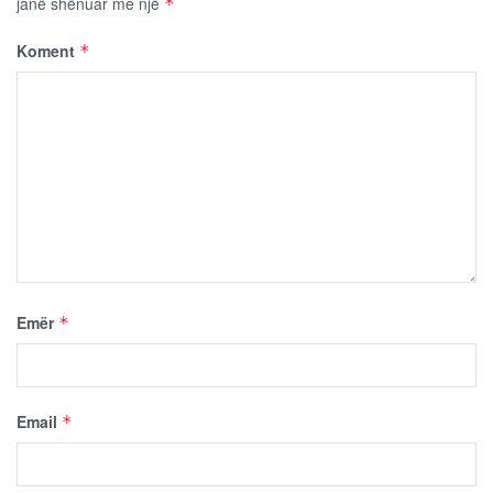
janë shënuar me një
*
Koment
*
Emër
*
Email
*