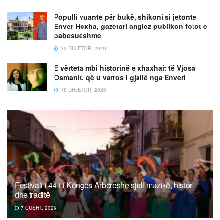
Populli vuante për bukë, shikoni si jetonte
Enver Hoxha, gazetari anglez publikon fotot e
pabesueshme
22 DHJETOR, 2020
E vërteta mbi historinë e xhaxhait të Vjosa
Osmanit, që u varros i gjallë nga Enveri
18 DHJETOR, 2020
Festivali i 44-t i Këngës Arbëreshe sjell muzikë, histori
dhe traditë
7 GUSHT, 2026