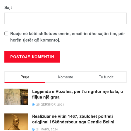
Sajt
Ruaje në këtë shfletues emrin, email-in dhe sajtin tim, për
herën tjetër që komentoj.
Prirje
Komente
Të fundit
Legjenda e Rozafës, për t’u ngritur një kala, u
flijua një grua
25 QERSHOR, 2021
Realizuar në vitin 1467, zbulohet portreti
origjinal i Skënderbeut nga Gentile Belini
21 MARS, 2024