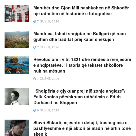
Marubët dhe Gjon Mili bashkohen në Shkodër,
një udhëtim në historinë e fotografisë
7 GUSHT, 2026
Mandrica, fshati shqiptar në Bullgari që ruan
gjuhën dhe traditat prej katër shekujsh
7 GUSHT, 2026
Revolucioni i vitit 1821 dhe rëndësia rrënjësore
e shqiptarëve: Historia që tekstet shkollore
nuk na mësuan
7 GUSHT, 2026
“Shqipëria e gjykuar prej një zonje angleze”/
Faik Konica përshkruan udhëtimin e Edith
Durhamit në Shqipëri
6 GUSHT, 2026
Stavri Shkurti, mjeshtri i detajit, trashëgimia e
pashlyeshme e një aktori të madh në artin tonë
skenik