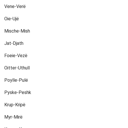
Vene-Verë
Oie-Ujë
Mische-Mish
Jat-Djath
Foeie-Vezë
Oitter-Uthull
Poylle-Pulë
Pyske-Peshk
Krup-Kripë
Myr-Mirë