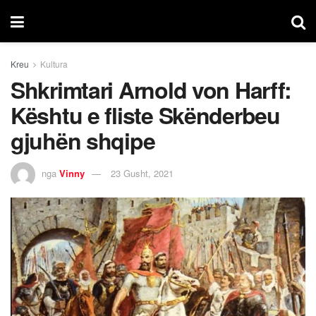
Kreu
Kultura
Shkrimtari Arnold von Harff:
Kështu e fliste Skënderbeu
gjuhën shqipe
nga
Vinny
23 Gusht, 2021