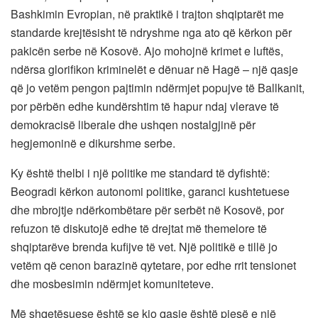
Bashkimin Evropian, në praktikë i trajton shqiptarët me
standarde krejtësisht të ndryshme nga ato që kërkon për
pakicën serbe në Kosovë. Ajo mohojnë krimet e luftës,
ndërsa glorifikon kriminelët e dënuar në Hagë – një qasje
që jo vetëm pengon pajtimin ndërmjet popujve të Ballkanit,
por përbën edhe kundërshtim të hapur ndaj vlerave të
demokracisë liberale dhe ushqen nostalgjinë për
hegjemoninë e dikurshme serbe.
Ky është thelbi i një politike me standard të dyfishtë:
Beogradi kërkon autonomi politike, garanci kushtetuese
dhe mbrojtje ndërkombëtare për serbët në Kosovë, por
refuzon të diskutojë edhe të drejtat më themelore të
shqiptarëve brenda kufijve të vet. Një politikë e tillë jo
vetëm që cenon barazinë qytetare, por edhe rrit tensionet
dhe mosbesimin ndërmjet komuniteteve.
Më shqetësuese është se kjo qasje është pjesë e një