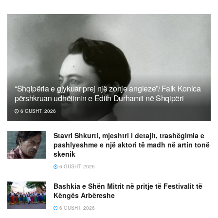
“Shqipëria e gjykuar prej një zonje angleze”/ Faik Konica
përshkruan udhëtimin e Edith Durhamit në Shqipëri
6 GUSHT, 2026
Stavri Shkurti, mjeshtri i detajit, trashëgimia e
pashlyeshme e një aktori të madh në artin tonë
skenik
6 GUSHT, 2026
Bashkia e Shën Mitrit në pritje të Festivalit të
Këngës Arbëreshe
6 GUSHT, 2026