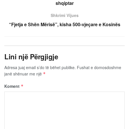
shqiptar
Shkrimi Vijues
“Fjetja e Shën Mërisë”, kisha 500-vjeçare e Kosinës
Lini një Përgjigje
Adresa juaj email s’do të bëhet publike.
Fushat e domosdoshme
janë shënuar me një
*
Koment
*