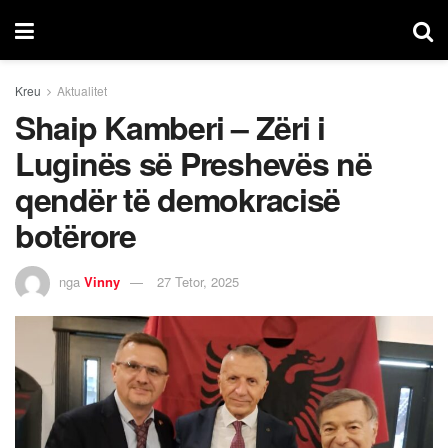
Kreu
Aktualitet
Shaip Kamberi – Zëri i
Luginës së Preshevës në
qendër të demokracisë
botërore
nga
Vinny
27 Tetor, 2025