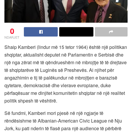
0
NDARJET
Shaip Kamberi (lindur më 15 tetor 1964) është një politikan
shqiptar, aktualisht deputet në Parlamentin e Serbisë dhe
një nga zërat më të qëndrueshëm në mbrojtje të të drejtave
të shqiptarëve të Luginës së Preshevës. Ai njihet për
angazhimin e tij të palëkundur në mbrojtjen e barazisë
qytetare, demokracisë dhe vlerave evropiane, duke
përfaqësuar me dinjitet komunitetin shqiptar në një realitet
politik shpesh të vështirë.
Së fundmi, Kamberi mori pjesë në një ngjarje të
rëndësishme të Albanian-American Civic League në Nju
Jork, ku pati nderin të flasë para një audience të përbërë