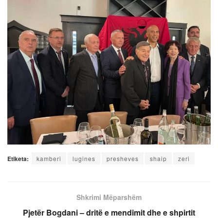
Etiketa:
kamberi
lugines
presheves
shaip
zeri
Shkrimi Mëparshëm
Pjetër Bogdani – dritë e mendimit dhe e shpirtit