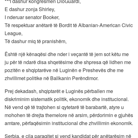
**“I dashur kongresmen DioGuardi,
E dashur zonja Shirley,
I nderuar senator Booker,
Të respektuar anëtarë të Bordit të Albanian-American Civic
League,
Të dashur miq të pranishëm,
Është një kënaqësi dhe nder i veçantë të jem sot këtu me
ju për të ndarë disa shqetësime dhe shpresa që lidhen me
pozitën e shqiptarëve në Luginën e Preshevës dhe me
zhvillimet politike në Ballkanin Perëndimor.
Prej dekadash, shqiptarët e Luginës përballen me
diskriminim sistematik politik, ekonomik dhe institucional.
Në vend që të trajtohen si qytetarë të barabartë, atyre u
mohohen të drejta themelore në arsim, përdorimin e gjuhës
amtare, përfaqësimin institucional dhe zhvillimin ekonomik.
Serbia, e cila paraqitet si vend kandidat për anëtarësim në