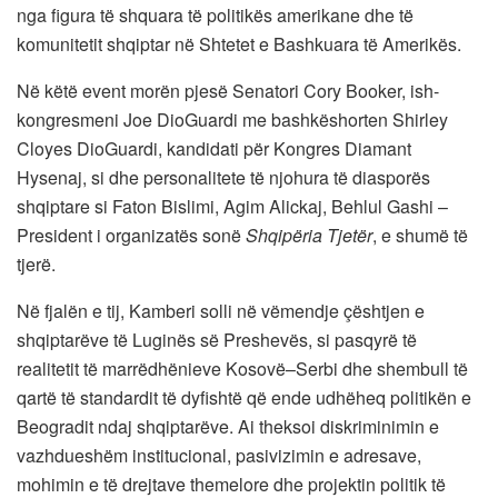
nga figura të shquara të politikës amerikane dhe të
komunitetit shqiptar në Shtetet e Bashkuara të Amerikës.
Në këtë event morën pjesë Senatori Cory Booker, ish-
kongresmeni Joe DioGuardi me bashkëshorten Shirley
Cloyes DioGuardi, kandidati për Kongres Diamant
Hysenaj, si dhe personalitete të njohura të diasporës
shqiptare si Faton Bislimi, Agim Alickaj, Behlul Gashi –
President i organizatës sonë
Shqipëria Tjetër
, e shumë të
tjerë.
Në fjalën e tij, Kamberi solli në vëmendje çështjen e
shqiptarëve të Luginës së Preshevës, si pasqyrë të
realitetit të marrëdhënieve Kosovë–Serbi dhe shembull të
qartë të standardit të dyfishtë që ende udhëheq politikën e
Beogradit ndaj shqiptarëve. Ai theksoi diskriminimin e
vazhdueshëm institucional, pasivizimin e adresave,
mohimin e të drejtave themelore dhe projektin politik të