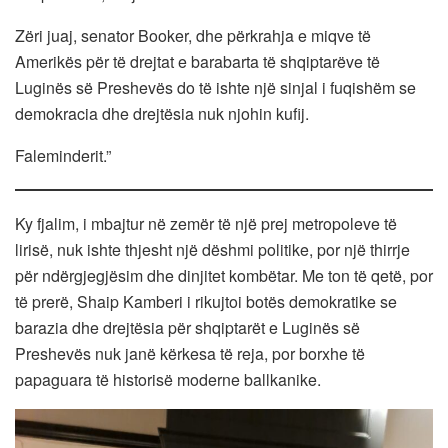
Zëri juaj, senator Booker, dhe përkrahja e miqve të
Amerikës për të drejtat e barabarta të shqiptarëve të
Luginës së Preshevës do të ishte një sinjal i fuqishëm se
demokracia dhe drejtësia nuk njohin kufij.
Faleminderit.”
Ky fjalim, i mbajtur në zemër të një prej metropoleve të
lirisë, nuk ishte thjesht një dëshmi politike, por një thirrje
për ndërgjegjësim dhe dinjitet kombëtar. Me ton të qetë, por
të prerë, Shaip Kamberi i rikujtoi botës demokratike se
barazia dhe drejtësia për shqiptarët e Luginës së
Preshevës nuk janë kërkesa të reja, por borxhe të
papaguara të historisë moderne ballkanike.