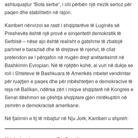
ashtuquajtur “Bota serbe”, i cili përbën një rrezik serioz për
paqen dhe stabilitetin në rajon.
Kamberi nënvizoi se rasti i shqiptarëve të Luginës së
Preshevës është një provë e sinqeritetit demokratik të
Serbisë – nëse ajo është realisht e gatshme të zbatojë
parimet e barazisë dhe të drejtave të njeriut, të cilat
pretendon se i përqafon në rrugën drejt anëtarësimit në
Bashkimin Evropian. Në të njëjtën kohë, ai vuri në dukje se
roli i Shteteve të Bashkuara të Amerikës mbetet vendimtar
për ruajtjen e paqes dhe për mbështetjen e demokracive të
reja në Ballkan, ndërsa zëri i miqve shqiptarë në Kongres e
Senat dëshmon se çështja shqiptare gjen mirëkuptim në
zemrën e demokracisë amerikane.
Në fjalimin e tij të mbajtur në Nju Jork, Kamberi u shpreh: