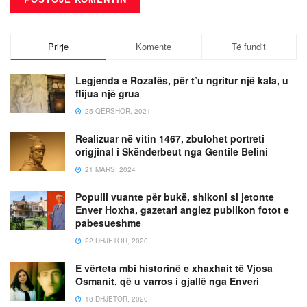
Prirje
Komente
Të fundit
Legjenda e Rozafës, për t’u ngritur një kala, u
flijua një grua
25 QERSHOR, 2021
Realizuar në vitin 1467, zbulohet portreti
origjinal i Skënderbeut nga Gentile Belini
21 MARS, 2024
Populli vuante për bukë, shikoni si jetonte
Enver Hoxha, gazetari anglez publikon fotot e
pabesueshme
22 DHJETOR, 2020
E vërteta mbi historinë e xhaxhait të Vjosa
Osmanit, që u varros i gjallë nga Enveri
18 DHJETOR, 2020