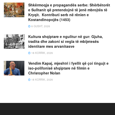
Shkërmoqja e propagandës serbe: Shërbëtorët
e Sulltanit që pretendojnë të jenë mbrojtës të
Kryqit. Kontributi serb në rënien e
Kostandinopojës (1453)
6 GUSHT, 2026
Kultura shqiptare e ngulitur në gur: Gjuha,
tradita dhe zakoni si vegla të mbijetesës
identitare mes arvanitasve
18 KORRIK, 2026
Vendim Kapaj, mjeshtri i fyellit që çoi tingujt e
iso-polifonisë shqiptare në filmin e
Christopher Nolan
18 KORRIK, 2026