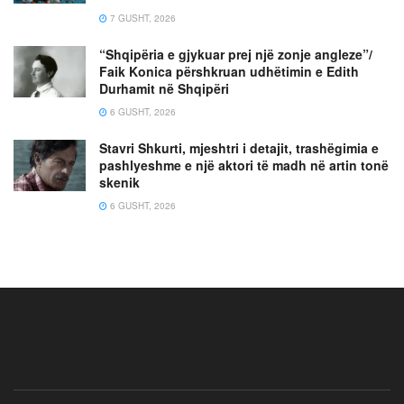
7 GUSHT, 2026
“Shqipëria e gjykuar prej një zonje angleze”/
Faik Konica përshkruan udhëtimin e Edith
Durhamit në Shqipëri
6 GUSHT, 2026
Stavri Shkurti, mjeshtri i detajit, trashëgimia e
pashlyeshme e një aktori të madh në artin tonë
skenik
6 GUSHT, 2026