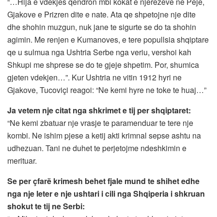
“…Hija e vdekjes qendron mbi kokat e njerezeve ne Peje,
Gjakove e Prizren dite e nate. Ata qe shpetojne nje dite
dhe shohin muzgun, nuk jane te sigurte se do ta shohin
agimin. Me renjen e Kumanoves, e tere popullsia shqiptare
qe u sulmua nga Ushtria Serbe nga veriu, vershoi kah
Shkupi me shprese se do te gjeje shpetim. Por, shumica
gjeten vdekjen…”. Kur Ushtria ne vitin 1912 hyri ne
Gjakove, Tucoviçi reagoi: “Ne kemi hyre ne toke te huaj…”
Ja vetem nje citat nga shkrimet e tij per shqiptaret:
“Ne kemi zbatuar nje vrasje te paramenduar te tere nje
kombi. Ne ishim pjese a ketij akti krimnal sepse ashtu na
udhezuan. Tani ne duhet te perjetojme ndeshkimin e
merituar.
Se per çfarë krimesh behet fjale mund te shihet edhe
nga nje leter e nje ushtari i cili nga Shqiperia i shkruan
shokut te tij ne Serbi: