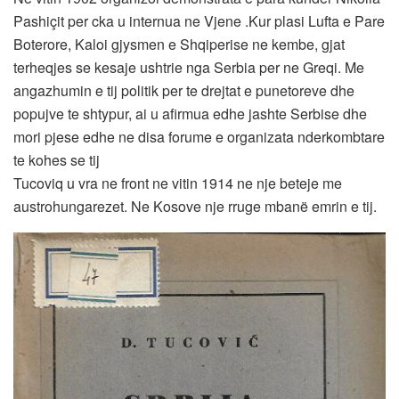
Pashiçit per cka u internua ne Vjene .Kur plasi Lufta e Pare
Boterore, Kaloi gjysmen e Shqiperise ne kembe, gjat
terheqjes se kesaje ushtrie nga Serbia per ne Greqi. Me
angazhumin e tij politik per te drejtat e punetoreve dhe
popujve te shtypur, ai u afirmua edhe jashte Serbise dhe
mori pjese edhe ne disa forume e organizata nderkombtare
te kohes se tij
Tucoviq u vra ne front ne vitin 1914 ne nje beteje me
austrohungarezet. Ne Kosove nje rruge mbanë emrin e tij.