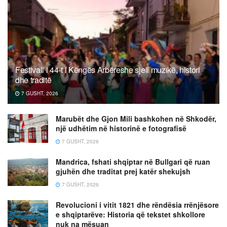
Festivali i 44-t i Këngës Arbëreshe sjell muzikë, histori
dhe traditë
7 GUSHT, 2026
Marubët dhe Gjon Mili bashkohen në Shkodër,
një udhëtim në historinë e fotografisë
7 GUSHT, 2026
Mandrica, fshati shqiptar në Bullgari që ruan
gjuhën dhe traditat prej katër shekujsh
7 GUSHT, 2026
Revolucioni i vitit 1821 dhe rëndësia rrënjësore
e shqiptarëve: Historia që tekstet shkollore
nuk na mësuan