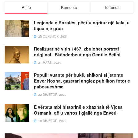
Prirje
Komente
Të fundit
Legjenda e Rozafës, për t’u ngritur një kala, u
flijua një grua
25 QERSHOR, 2021
Realizuar në vitin 1467, zbulohet portreti
origjinal i Skënderbeut nga Gentile Belini
21 MARS, 2024
Populli vuante për bukë, shikoni si jetonte
Enver Hoxha, gazetari anglez publikon fotot e
pabesueshme
22 DHJETOR, 2020
E vërteta mbi historinë e xhaxhait të Vjosa
Osmanit, që u varros i gjallë nga Enveri
18 DHJETOR, 2020