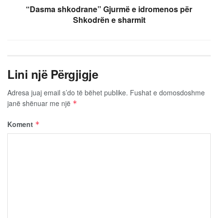
“Dasma shkodrane” Gjurmë e idromenos për
Shkodrën e sharmit
Lini një Përgjigje
Adresa juaj email s’do të bëhet publike.
Fushat e domosdoshme
janë shënuar me një
*
Koment
*