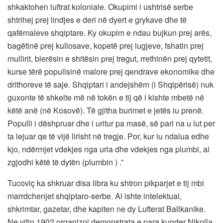
shkaktohen luftrat koloniale. Okupimi i ushtrisë serbe
shtrihej prej lindjes e deri në dyert e grykave dhe të
qafëmaleve shqiptare. Ky okupim e ndau bujkun prej arës,
bagëtinë prej kullosave, kopetë prej lugjeve, fshatin prej
mullirit, blerësin e shitësin prej tregut, rrethinën prej qytetit,
kurse tërë popullsinë malore prej qendrave ekonomike dhe
drithoreve të saje. Shqiptari i andejshëm (i Shqipërisë) nuk
guxonte të shkelte më në tokën e tij që i kishte mbetë në
këtë anë (në Kosovë). Të gjitha burimet e jetës iu prenë.
Populli i dëshpruar dhe i uritur pa masë, së pari na u lut per
ta lejuar qe të vijë lirisht në tregje. Por, kur iu ndalua edhe
kjo, ndërmjet vdekjes nga uria dhe vdekjes nga plumbi, ai
zgjodhi këtë të dytën (plumbin ) .”
Tucoviç ka shkruar disa libra ku shtron pikparjet e tij mbi
marrdchenjet shqiptaro-serbe. Ai ishte intelektual,
shkrimtar, gazetar, dhe kapiten ne dy Lufterat Ballkanike.
Ne vitin 1902 organizoi demonstrata e para kunder Nikolla