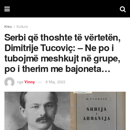
Kreu
Kultura
Serbi që thoshte të vërtetën,
Dimitrije Tucoviç: – Ne po i
tubojmë meshkujt në grupe,
po i therim me bajoneta…
nga
Vinny
8 Maj, 2023