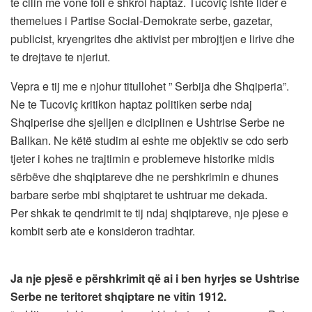
te cilin me vone foli e shkroi haptaz. Tucoviç ishte lider e
themelues i Partise Social-Demokrate serbe, gazetar,
publicist, kryengrites dhe aktivist per mbrojtjen e lirive dhe
te drejtave te njeriut.
Vepra e tij me e njohur titullohet ” Serbija dhe Shqiperia”.
Ne te Tucoviç kritikon haptaz politiken serbe ndaj
Shqiperise dhe sjelljen e diciplinen e Ushtrise Serbe ne
Ballkan. Ne këtë studim ai eshte me objektiv se cdo serb
tjeter i kohes ne trajtimin e problemeve historike midis
sërbëve dhe shqiptareve dhe ne pershkrimin e dhunes
barbare serbe mbi shqiptaret te ushtruar me dekada.
Per shkak te qendrimit te tij ndaj shqiptareve, nje pjese e
kombit serb ate e konsideron tradhtar.
Ja nje pjesë e përshkrimit që ai i ben hyrjes se Ushtrise
Serbe ne teritoret shqiptare ne vitin 1912.