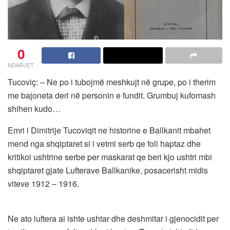
0
NDARJET
Tucoviç: – Ne po i tubojmë meshkujt në grupe, po i therim
me bajoneta deri në personin e fundit. Grumbuj kufomash
shihen kudo…
Emri i Dimitrije Tucoviqit ne historine e Ballkanit mbahet
mend nga shqiptaret si i vetmi serb qe foli haptaz dhe
kritikoi ushtrine serbe per maskarat qe beri kjo ushtri mbi
shqiptaret gjate Lufterave Ballkanike, posacerisht midis
viteve 1912 – 1916.
Ne ato luftera ai ishte ushtar dhe deshmitar i gjenocidit per