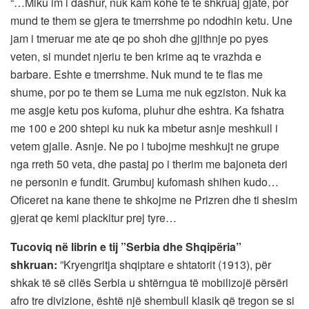
“…Miku im i dashur, nuk kam kohe te te shkruaj gjate, por
mund te them se gjera te tmerrshme po ndodhin ketu. Une
jam i tmeruar me ate qe po shoh dhe gjithnje po pyes
veten, si mundet njeriu te ben krime aq te vrazhda e
barbare. Eshte e tmerrshme. Nuk mund te te flas me
shume, por po te them se Luma me nuk egziston. Nuk ka
me asgje ketu pos kufoma, pluhur dhe eshtra. Ka fshatra
me 100 e 200 shtepi ku nuk ka mbetur asnje meshkull i
vetem gjalle. Asnje. Ne po i tubojme meshkujt ne grupe
nga rreth 50 veta, dhe pastaj po i therim me bajoneta deri
ne personin e fundit. Grumbuj kufomash shihen kudo…
Oficeret na kane thene te shkojme ne Prizren dhe ti shesim
gjerat qe kemi plackitur prej tyre…
Tucoviq në librin e tij ”Serbia dhe Shqipëria”
shkruan:
”Kryengritja shqiptare e shtatorit (1913), për
shkak të së cilës Serbia u shtërngua të mobilizojë përsëri
afro tre divizione, është një shembull klasik që tregon se si